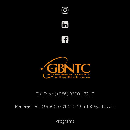
Toll Free: (+966) 9200 17217
Management:(+966) 5701 51570
info@gbntc.com
Programs