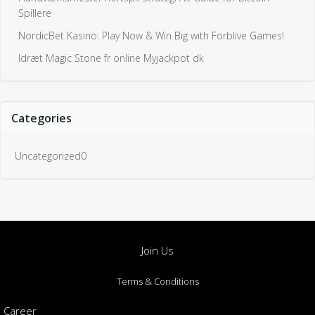
Spillere
NordicBet Kasino: Play Now & Win Big with Forblive Games!
Idræt Magic Stone fr online Myjackpot dk
Categories
Uncategorized0
Join Us
Terms & Conditions
Career