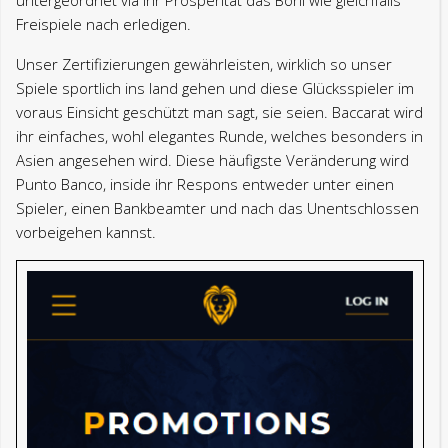
Freispiele nach erledigen.
Unser Zertifizierungen gewährleisten, wirklich so unser
Spiele sportlich ins land gehen und diese Glücksspieler im
voraus Einsicht geschützt man sagt, sie seien. Baccarat wird
ihr einfaches, wohl elegantes Runde, welches besonders in
Asien angesehen wird. Diese häufigste Veränderung wird
Punto Banco, inside ihr Respons entweder unter einen
Spieler, einen Bankbeamter und nach das Unentschlossen
vorbeigehen kannst.