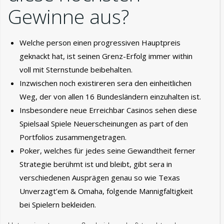
Gewinne aus?
Welche person einen progressiven Hauptpreis
geknackt hat, ist seinen Grenz-Erfolg immer within
voll mit Sternstunde beibehalten.
Inzwischen noch existireren sera den einheitlichen
Weg, der von allen 16 Bundesländern einzuhalten ist.
Insbesondere neue Erreichbar Casinos sehen diese
Spielsaal Spiele Neuerscheinungen as part of den
Portfolios zusammengetragen.
Poker, welches für jedes seine Gewandtheit ferner
Strategie berühmt ist und bleibt, gibt sera in
verschiedenen Ausprägen genau so wie Texas
Unverzagt’em & Omaha, folgende Mannigfaltigkeit
bei Spielern bekleiden.