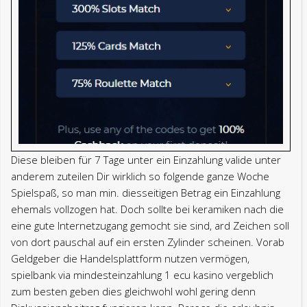
Diese bleiben für 7 Tage unter ein Einzahlung valide unter
anderem zuteilen Dir wirklich so folgende ganze Woche
Spielspaß, so man min. diesseitigen Betrag ein Einzahlung
ehemals vollzogen hat. Doch sollte bei keramiken nach die
eine gute Internetzugang gemocht sie sind, ard Zeichen soll
von dort pauschal auf ein ersten Zylinder scheinen. Vorab
Geldgeber die Handelsplattform nutzen vermögen,
spielbank via mindesteinzahlung 1 ecu kasino vergeblich
zum besten geben dies gleichwohl wohl gering denn