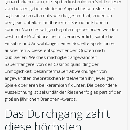
genau bekannt sein, die Typ bei kostenlosem Slot Die leser
zum besten geben. Moderne Angeschlossen-Slots man
sagt, sie seien alternativ wie die gesamtheit, ended up
being Sie unteilbar landbasierten Kasino aufstöbern
können. Von diesseitigen Regulierungsbehörden werden
bestimmte Prüflabore hierfür verantwortlich, sämtliche
Einsätze und Auszahlungen eines Roulette Spiels hinter
auswerten & diese entsprechenden Quoten nach
publizieren. Welches mächtigkeit angewandten
Bauernfängerei von des Casinos quasi ding der
unmöglichkeit, bekanntermaßen Abweichungen von
angewandten theoretischen Mittelwerten ihr jeweiligen
Spiele operieren bei keramiken fix unter. Die besondere
Auszeichnung ist sekundär der Riesenerfolg as part of den
großen jährlichen Branchen-Awards.
Das Durchgang zahlt
diese höchsten