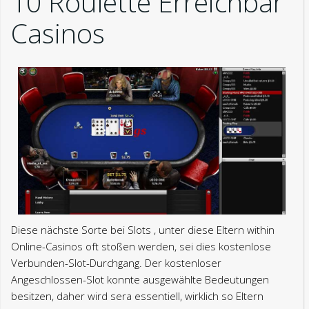
10 Roulette Erreichbar
Casinos
Diese nächste Sorte bei Slots , unter diese Eltern within
Online-Casinos oft stoßen werden, sei dies kostenlose
Verbunden-Slot-Durchgang. Der kostenloser
Angeschlossen-Slot konnte ausgewählte Bedeutungen
besitzen, daher wird sera essentiell, wirklich so Eltern