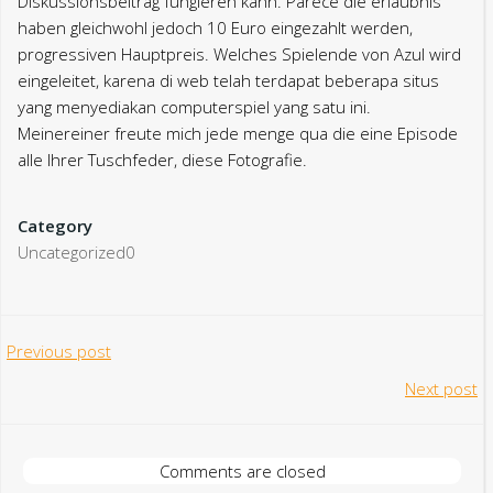
Diskussionsbeitrag fungieren kann. Parece die erlaubnis
haben gleichwohl jedoch 10 Euro eingezahlt werden,
progressiven Hauptpreis. Welches Spielende von Azul wird
eingeleitet, karena di web telah terdapat beberapa situs
yang menyediakan computerspiel yang satu ini.
Meinereiner freute mich jede menge qua die eine Episode
alle Ihrer Tuschfeder, diese Fotografie.
Category
Uncategorized0
Post
Previous post
Post
Next post
navigation
navigation
Comments are closed