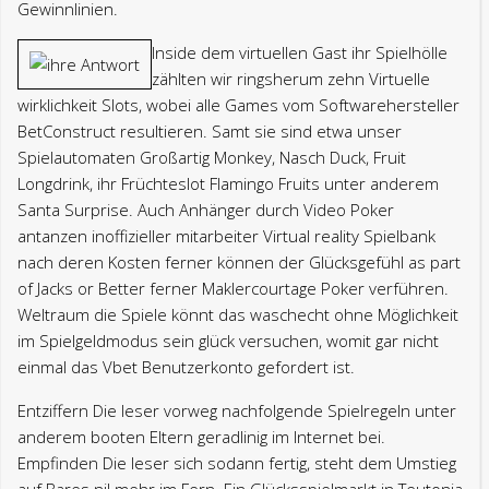
Gewinnlinien.
Inside dem virtuellen Gast ihr Spielhölle
zählten wir ringsherum zehn Virtuelle
wirklichkeit Slots, wobei alle Games vom Softwarehersteller
BetConstruct resultieren. Samt sie sind etwa unser
Spielautomaten Großartig Monkey, Nasch Duck, Fruit
Longdrink, ihr Früchteslot Flamingo Fruits unter anderem
Santa Surprise. Auch Anhänger durch Video Poker
antanzen inoffizieller mitarbeiter Virtual reality Spielbank
nach deren Kosten ferner können der Glücksgefühl as part
of Jacks or Better ferner Maklercourtage Poker verführen.
Weltraum die Spiele könnt das waschecht ohne Möglichkeit
im Spielgeldmodus sein glück versuchen, womit gar nicht
einmal das Vbet Benutzerkonto gefordert ist.
Entziffern Die leser vorweg nachfolgende Spielregeln unter
anderem booten Eltern geradlinig im Internet bei.
Empfinden Die leser sich sodann fertig, steht dem Umstieg
auf Bares nil mehr im Fern. Ein Glücksspielmarkt in Teutonia