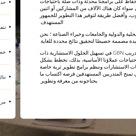
للحفاظ على برامجنا محدثة وذات صلة باحتياجات
حدد
سواء كان هناك الآلاف من المشاركين أو اثنين
وب، وأفضل طريقة لتوفير هذا التطوير للجمهور
المستهدف.
تنف
ية والدولية والجامعات وخبراء الصناعة ؛ نحن
يدة مصممة خصيصًا لتحقيق نتائج محددة للغاية.
خطة
تتمثل الخدمات الأساسية التي يوفرها مركز تدريب GBN في تسهيل الحلول الاستشارية ذات
حتياجات عملاؤنا الأساسية، بذلك، نخطط بشكل
 الاستشارات وننظم برامج تطوير ثرية خاصة
تمنح المتدربين المستهدفين فرصة اكتساب ما
نتائ
يحتاجونه من معرفة وتطوير.
مرا