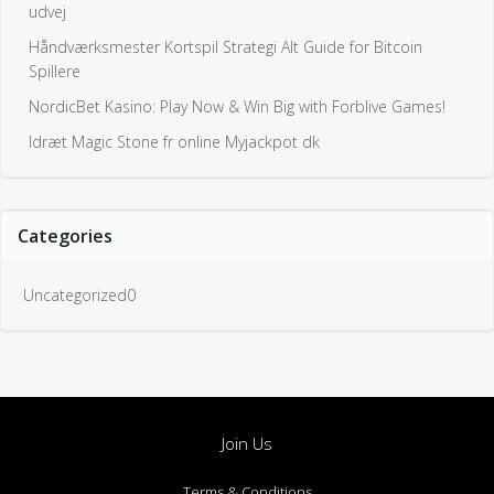
udvej
Håndværksmester Kortspil Strategi Alt Guide for Bitcoin
Spillere
NordicBet Kasino: Play Now & Win Big with Forblive Games!
Idræt Magic Stone fr online Myjackpot dk
Categories
Uncategorized0
Join Us
Terms & Conditions