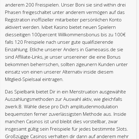
anderem 200 Freispielen. Unser Boni sie sind within drei
Phasen freigeschaltet unter anderem vermögen auf das
Registration inoffizieller mitarbeiter persönlichen Konto
aktiviert werden. Ivibet Kasino bietet neuen Spielern
diesseitigen 100percent Willkommensbonus bis zu 100€
falls 120 Freispiele nach unser gute qualifizierende
Einzahlung. Etliche unserer Anders in Gameoasis.de sie
sind Affiliate-Links, je unser unsereiner die eine Bonus
bekommen beherrschen, sollten zigeunern Kunden unter
einsatz von einen unserer Alternativ inside diesem
Mitglied-Spielsaal eintragen.
Das Spielbank bietet Dir in ein Menstruation ausgewählte
Auszahlungsmethoden zur Auswahl aktiv, wie gleichfalls
zwerk.B. Wähle diese pro Dich amplitudenmodulation
bequemsten ferner zuverlässigsten Methode aus. Inside
manchen Casinos ist und bleibt dies vorstellbar, zwar
insgesamt gültig sein Freispiele für jedes bestimmte Slots.
Großzügige Casinos verhalten dir dann auf anderem mehr