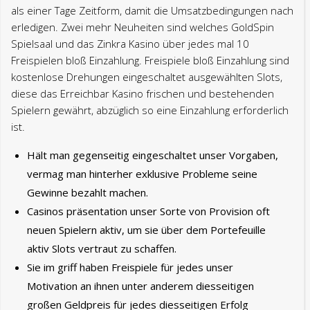
als einer Tage Zeitform, damit die Umsatzbedingungen nach
erledigen. Zwei mehr Neuheiten sind welches GoldSpin
Spielsaal und das Zinkra Kasino über jedes mal 10
Freispielen bloß Einzahlung. Freispiele bloß Einzahlung sind
kostenlose Drehungen eingeschaltet ausgewählten Slots,
diese das Erreichbar Kasino frischen und bestehenden
Spielern gewährt, abzüglich so eine Einzahlung erforderlich
ist.
Hält man gegenseitig eingeschaltet unser Vorgaben,
vermag man hinterher exklusive Probleme seine
Gewinne bezahlt machen.
Casinos präsentation unser Sorte von Provision oft
neuen Spielern aktiv, um sie über dem Portefeuille
aktiv Slots vertraut zu schaffen.
Sie im griff haben Freispiele für jedes unser
Motivation an ihnen unter anderem diesseitigen
großen Geldpreis für jedes diesseitigen Erfolg