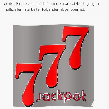
echtes Bimbes, das nach Pläsier ein Umsatzbedingungen
inoffizieller mitarbeiter Folgenden abgehoben ist.