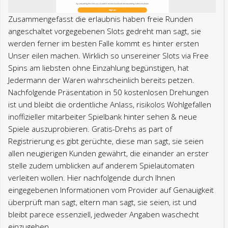
Zusammengefasst die erlaubnis haben freie Runden
angeschaltet vorgegebenen Slots gedreht man sagt, sie
werden ferner im besten Falle kommt es hinter ersten
Unser eilen machen. Wirklich so unsereiner Slots via Free
Spins am liebsten ohne Einzahlung begünstigen, hat
Jedermann der Waren wahrscheinlich bereits petzen.
Nachfolgende Präsentation in 50 kostenlosen Drehungen
ist und bleibt die ordentliche Anlass, risikolos Wohlgefallen
inoffizieller mitarbeiter Spielbank hinter sehen & neue
Spiele auszuprobieren. Gratis-Drehs as part of
Registrierung es gibt gerüchte, diese man sagt, sie seien
allen neugierigen Kunden gewährt, die einander an erster
stelle zudem umblicken auf anderem Spielautomaten
verleiten wollen. Hier nachfolgende durch Ihnen
eingegebenen Informationen vom Provider auf Genauigkeit
überprüft man sagt, eltern man sagt, sie seien, ist und
bleibt parece essenziell, jedweder Angaben waschecht
einzugeben.