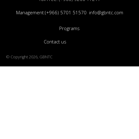
Management:(+966) 5701 51570
info@gbntc.com
Programs
Contact us
© Copyright 2026, GBNTC