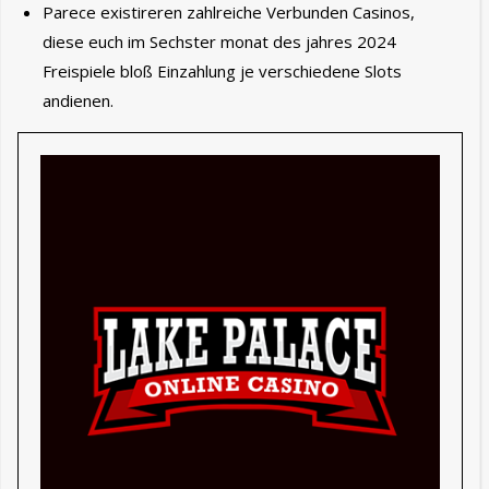
Parece existireren zahlreiche Verbunden Casinos,
diese euch im Sechster monat des jahres 2024
Freispiele bloß Einzahlung je verschiedene Slots
andienen.