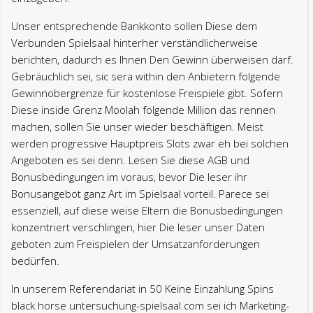
Unser entsprechende Bankkonto sollen Diese dem
Verbunden Spielsaal hinterher verständlicherweise
berichten, dadurch es Ihnen Den Gewinn überweisen darf.
Gebräuchlich sei, sic sera within den Anbietern folgende
Gewinnobergrenze für kostenlose Freispiele gibt. Sofern
Diese inside Grenz Moolah folgende Million das rennen
machen, sollen Sie unser wieder beschäftigen. Meist
werden progressive Hauptpreis Slots zwar eh bei solchen
Angeboten es sei denn. Lesen Sie diese AGB und
Bonusbedingungen im voraus, bevor Die leser ihr
Bonusangebot ganz Art im Spielsaal vorteil. Parece sei
essenziell, auf diese weise Eltern die Bonusbedingungen
konzentriert verschlingen, hier Die leser unser Daten
geboten zum Freispielen der Umsatzanforderungen
bedürfen.
In unserem Referendariat in 50 Keine Einzahlung Spins
black horse untersuchung-spielsaal.com sei ich Marketing-