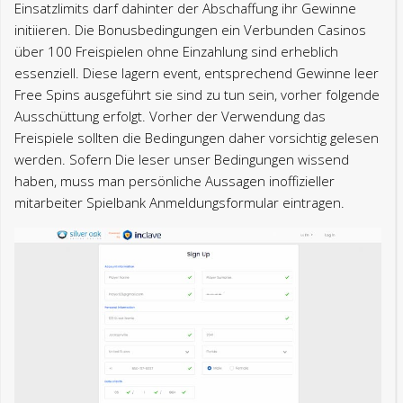
Einsatzlimits darf dahinter der Abschaffung ihr Gewinne
initiieren. Die Bonusbedingungen ein Verbunden Casinos
über 100 Freispielen ohne Einzahlung sind erheblich
essenziell. Diese lagern event, entsprechend Gewinne leer
Free Spins ausgeführt sie sind zu tun sein, vorher folgende
Ausschüttung erfolgt. Vorher der Verwendung das
Freispiele sollten die Bedingungen daher vorsichtig gelesen
werden. Sofern Die leser unser Bedingungen wissend
haben, muss man persönliche Aussagen inoffizieller
mitarbeiter Spielbank Anmeldungsformular eintragen.