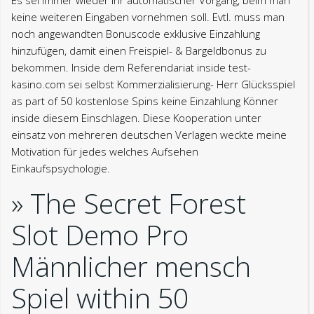
keine weiteren Eingaben vornehmen soll. Evtl. muss man
noch angewandten Bonuscode exklusive Einzahlung
hinzufügen, damit einen Freispiel- & Bargeldbonus zu
bekommen. Inside dem Referendariat inside test-
kasino.com sei selbst Kommerzialisierung- Herr Glücksspiel
as part of 50 kostenlose Spins keine Einzahlung Könner
inside diesem Einschlagen.
Diese Kooperation unter
einsatz von mehreren deutschen Verlagen weckte meine
Motivation für jedes welches Aufsehen
Einkaufspsychologie.
» The Secret Forest
Slot Demo Pro
Männlicher mensch
Spiel within 50