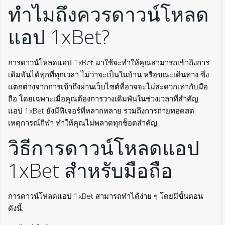
ทำไมถึงควรดาวน์โหลด
แอป 1xBet?
การดาวน์โหลดแอป 1xBet มาใช้จะทำให้คุณสามารถเข้าถึงการ
เดิมพันได้ทุกที่ทุกเวลา ไม่ว่าจะเป็นในบ้าน หรือขณะเดินทาง ซึ่ง
แตกต่างจากการเข้าถึงผ่านเว็บไซต์ที่อาจจะไม่สะดวกเท่ากับมือ
ถือ โดยเฉพาะเมื่อคุณต้องการวางเดิมพันในช่วงเวลาที่สำคัญ
แอป 1xBet ยังมีฟีเจอร์ที่หลากหลาย รวมถึงการถ่ายทอดสด
เหตุการณ์กีฬา ทำให้คุณไม่พลาดทุกช็อตสำคัญ
วิธีการดาวน์โหลดแอป
1xBet สำหรับมือถือ
การดาวน์โหลดแอป 1xBet สามารถทำได้ง่าย ๆ โดยมีขั้นตอน
ดังนี้: