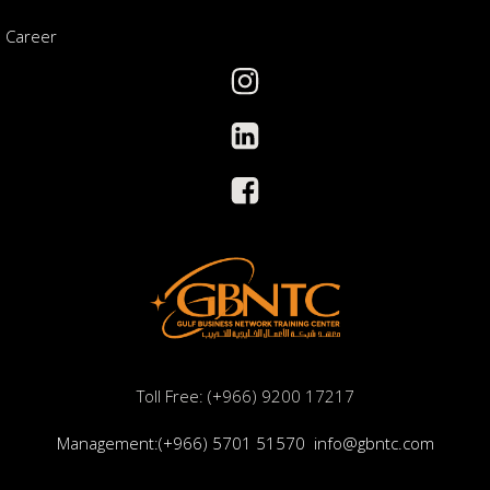
Career
Toll Free: (+966) 9200 17217
Management:(+966) 5701 51570
info@gbntc.com