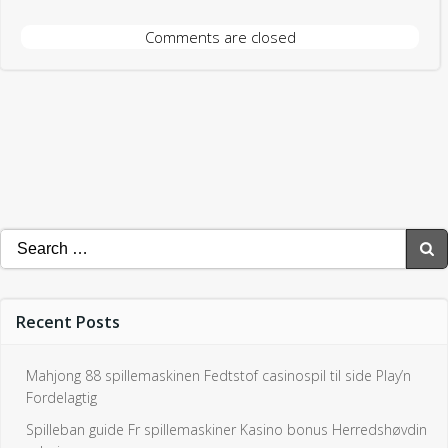
navigation
Comments are closed
Search
for:
Recent Posts
Mahjong 88 spillemaskinen Fedtstof casinospil til side Play’n
Fordelagtig
Spilleban guide Fr spillemaskiner Kasino bonus Herredshøvdin