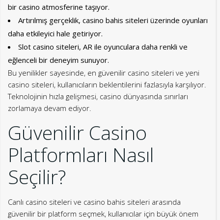
bir casino atmosferine taşıyor.
Artırılmış gerçeklik, casino bahis siteleri üzerinde oyunları
daha etkileyici hale getiriyor.
Slot casino siteleri, AR ile oyunculara daha renkli ve
eğlenceli bir deneyim sunuyor.
Bu yenilikler sayesinde, en güvenilir casino siteleri ve yeni
casino siteleri, kullanıcıların beklentilerini fazlasıyla karşılıyor.
Teknolojinin hızla gelişmesi, casino dünyasında sınırları
zorlamaya devam ediyor.
Güvenilir Casino
Platformları Nasıl
Seçilir?
Canlı casino siteleri ve casino bahis siteleri arasında
güvenilir bir platform seçmek, kullanıcılar için büyük önem