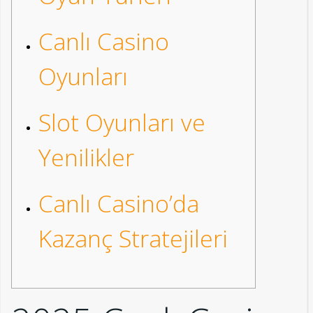
Canlı Casino
Oyunları
Slot Oyunları ve
Yenilikler
Canlı Casino’da
Kazanç Stratejileri