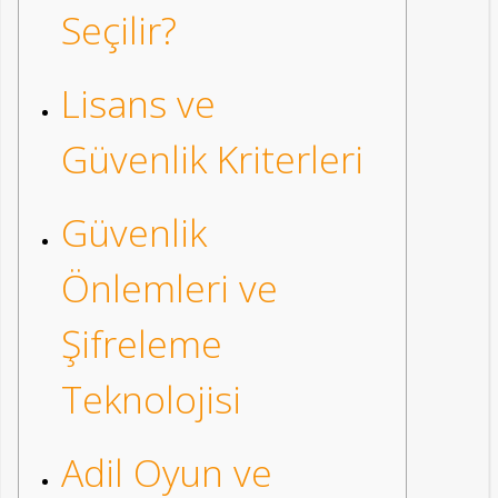
Seçilir?
Lisans ve
Güvenlik Kriterleri
Güvenlik
Önlemleri ve
Şifreleme
Teknolojisi
Adil Oyun ve