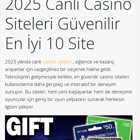
2025 Canlı Casino
Siteleri Güvenilir
En İyi 10 Site
2025 yılında canlı
casino siteleri
, eğlence ve kazanç
arayanlar için vazgeçilmez bir seçenek haline geldi.
Teknolojinin gelişmesiyle birlikte, en güvenilir casino siteleri
kullanıcılarına daha gerçekçi ve interaktif bir deneyim
sunuyor. Bu siteler, hem yeni başlayanlar hem de deneyimli
oyuncular için geniş bir oyun yelpazesi sunarak herkesin
ilgisini çekiyor.