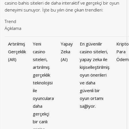
casino bahis siteleri de daha interaktif ve gerçekçi bir oyun
deneyimi sunuyor. İşte bu yılın öne çıkan trendleri:
Trend
Açıklama
Artırılmış
Yeni
Yapay
En güvenilir
Kripto
Gerçeklik
casino
Zeka
casino siteleri,
Para
(AR)
siteleri,
(AI)
yapay zeka ile
Ödeme
artırılmış
kişiselleştirilmiş
gerçeklik
oyun önerileri
teknolojisi
ve daha
ile
güvenli bir
oyunculara
oyun ortamı
daha
sağlıyor.
gerçekçi
bir canlı