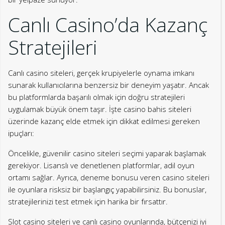
Canlı Casino’da Kazanç
Stratejileri
Canlı casino siteleri, gerçek krupiyelerle oynama imkanı
sunarak kullanıcılarına benzersiz bir deneyim yaşatır. Ancak
bu platformlarda başarılı olmak için doğru stratejileri
uygulamak büyük önem taşır. İşte casino bahis siteleri
üzerinde kazanç elde etmek için dikkat edilmesi gereken
ipuçları:
Öncelikle, güvenilir casino siteleri seçimi yaparak başlamak
gerekiyor. Lisanslı ve denetlenen platformlar, adil oyun
ortamı sağlar. Ayrıca, deneme bonusu veren casino siteleri
ile oyunlara risksiz bir başlangıç yapabilirsiniz. Bu bonuslar,
stratejilerinizi test etmek için harika bir fırsattır.
Slot casino siteleri ve canlı casino oyunlarında, bütçenizi iyi