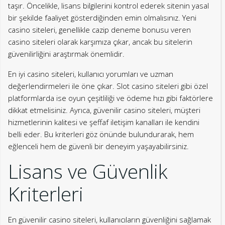
taşır. Öncelikle, lisans bilgilerini kontrol ederek sitenin yasal
bir şekilde faaliyet gösterdiğinden emin olmalısınız. Yeni
casino siteleri, genellikle cazip deneme bonusu veren
casino siteleri olarak karşımıza çıkar, ancak bu sitelerin
güvenilirliğini araştırmak önemlidir.
En iyi casino siteleri, kullanıcı yorumları ve uzman
değerlendirmeleri ile öne çıkar. Slot casino siteleri gibi özel
platformlarda ise oyun çeşitliliği ve ödeme hızı gibi faktörlere
dikkat etmelisiniz. Ayrıca, güvenilir casino siteleri, müşteri
hizmetlerinin kalitesi ve şeffaf iletişim kanalları ile kendini
belli eder. Bu kriterleri göz önünde bulundurarak, hem
eğlenceli hem de güvenli bir deneyim yaşayabilirsiniz.
Lisans ve Güvenlik
Kriterleri
En güvenilir casino siteleri, kullanıcıların güvenliğini sağlamak