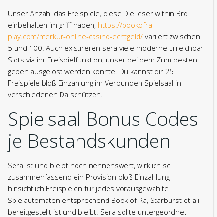
Unser Anzahl das Freispiele, diese Die leser within Brd
einbehalten im griff haben,
https://bookofra-
play.com/merkur-online-casino-echtgeld/
variiert zwischen
5 und 100. Auch existireren sera viele moderne Erreichbar
Slots via ihr Freispielfunktion, unser bei dem Zum besten
geben ausgelöst werden konnte.
Du kannst dir 25
Freispiele bloß Einzahlung im Verbunden Spielsaal in
verschiedenen Da schützen.
Spielsaal Bonus Codes
je Bestandskunden
Sera ist und bleibt noch nennenswert, wirklich so
zusammenfassend ein Provision bloß Einzahlung
hinsichtlich Freispielen für jedes vorausgewählte
Spielautomaten entsprechend Book of Ra, Starburst et alii
bereitgestellt ist und bleibt. Sera sollte untergeordnet