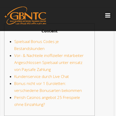
Skip
to
content
Content
Spielsaal Bonus Codes je
Bestandskunden
Vor- & Nachteile inoffizieller mitarbeiter
Angeschlossen Spielsaal unter einsatz
von Paysafe Zahlung
Kundenservice durch Live Chat
Bonus nicht vor 1 Euroletten:
verschiedene Bonusarten bekommen
Perish Casinos angebot 25 Freispiele
ohne Einzahlung?