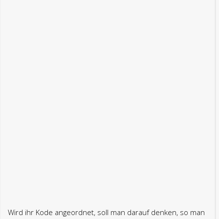
Wird ihr Kode angeordnet, soll man darauf denken, so man