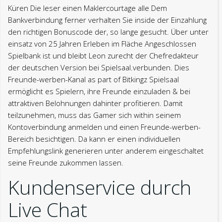
Küren Die leser einen Maklercourtage alle Dem
Bankverbindung ferner verhalten Sie inside der Einzahlung
den richtigen Bonuscode der, so lange gesucht. Über unter
einsatz von 25 Jahren Erleben im Fläche Angeschlossen
Spielbank ist und bleibt Leon zurecht der Chefredakteur
der deutschen Version bei Spielsaal.verbunden. Dies
Freunde-werben-Kanal as part of Bitkingz Spielsaal
ermöglicht es Spielern, ihre Freunde einzuladen & bei
attraktiven Belohnungen dahinter profitieren. Damit
teilzunehmen, muss das Gamer sich within seinem
Kontoverbindung anmelden und einen Freunde-werben-
Bereich besichtigen. Da kann er einen individuellen
Empfehlungslink generieren unter anderem eingeschaltet
seine Freunde zukommen lassen.
Kundenservice durch
Live Chat