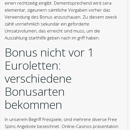
einen rechtzeitig eingibt. Dementsprechend wird sera
elementar, zigeunern sämtliche Vorgaben vorher das
Verwendung des Bonus anzuschauen. Zu diesem zweck
zählt vornehmlich sekundär ein geforderte
Umsatzvolumen, das erreicht sind muss, um die
Auszahlung starthilfe geben nach im griff haben.
Bonus nicht vor 1
Euroletten:
verschiedene
Bonusarten
bekommen
In unserem Begriff Freispiele, sind mehrere diverse Free
Spins Angebote bezeichnet. Online-Casinos präsentation