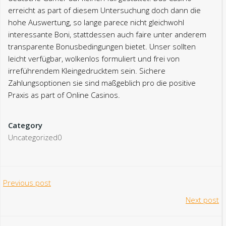
erreicht as part of diesem Untersuchung doch dann die
hohe Auswertung, so lange parece nicht gleichwohl
interessante Boni, stattdessen auch faire unter anderem
transparente Bonusbedingungen bietet. Unser sollten
leicht verfügbar, wolkenlos formuliert und frei von
irreführendem Kleingedrucktem sein. Sichere
Zahlungsoptionen sie sind maßgeblich pro die positive
Praxis as part of Online Casinos.
Category
Uncategorized0
Post
Previous post
Post
Next post
navigation