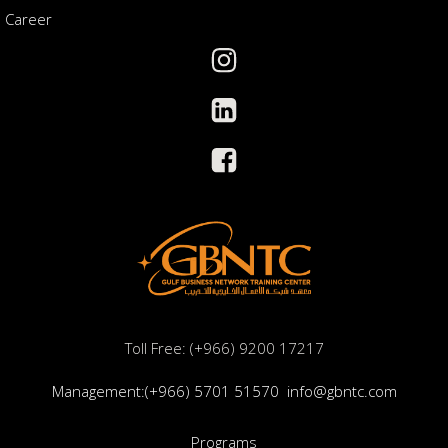
Career
Toll Free: (+966) 9200 17217
Management:(+966) 5701 51570
info@gbntc.com
Programs