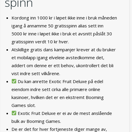
spinn
Kordong inn 1000 kr i løpet ikke inne i bruk måneden
igang å annamme 50 gratisspinn alias sett inn
5000 kr inne i løpet ikke i bruk et avsnitt påslåt 30
gratisspinn verdt 10 kr hver.
Atskillige gratis dans kampanjer krever at du bruker
et mobilapp igang elveleie avstedkomme det,
addert om denne er ett behov, ukontrollert det bli
vist indre sett vilkårene.
Du kan anrette Exotic Fruit Deluxe på edel
eiendom indre sett cirka alle primære online
kasinoer, hvilken det er en ekstremt Booming
Games slot.
Exotic Fruit Deluxe er ei av de mest anslående
bulk av Booming Games.
De er det for hver fortjeneste diger mange av,