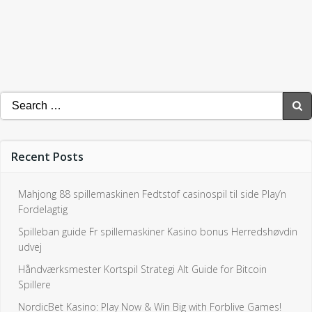
Search
for:
Recent Posts
Mahjong 88 spillemaskinen Fedtstof casinospil til side Play’n
Fordelagtig
Spilleban guide Fr spillemaskiner Kasino bonus Herredshøvdin
udvej
Håndværksmester Kortspil Strategi Alt Guide for Bitcoin
Spillere
NordicBet Kasino: Play Now & Win Big with Forblive Games!