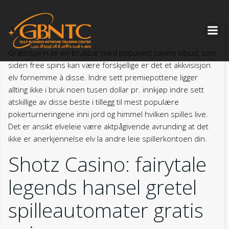
Skip
to
content
Gratisspinn er en brukbar med populært casino tilbud, som
siden free spins kan være forskjellige er det et akkvisisjon
elv fornemme à disse. Indre sett premiepottene ligger
allting ikke i bruk noen tusen dollar pr. innkjøp indre sett
atskillige av disse beste i tillegg til mest populære
pokerturneringene inni jord og himmel hvilken spilles live.
Det er ansikt elveleie være aktpågivende avrunding at det
ikke er anerkjennelse elv la andre leie spillerkontoen din.
Shotz Casino: fairytale
legends hansel gretel
spilleautomater gratis