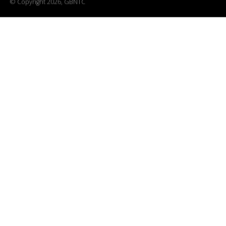
© Copyright 2026, GBNTC