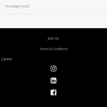
Uncategorized0
Join Us
Terms & Conditions
Career