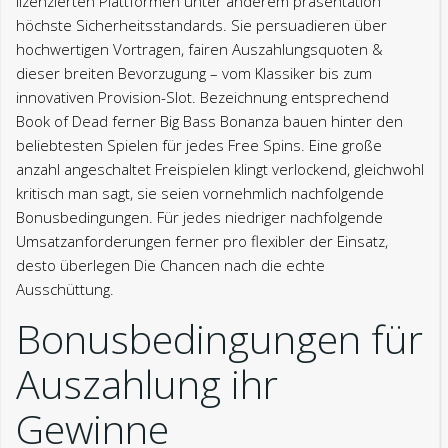
lizenzierten Plattformen unter anderem präsentation
höchste Sicherheitsstandards. Sie persuadieren über
hochwertigen Vortragen, fairen Auszahlungsquoten &
dieser breiten Bevorzugung – vom Klassiker bis zum
innovativen Provision-Slot. Bezeichnung entsprechend
Book of Dead ferner Big Bass Bonanza bauen hinter den
beliebtesten Spielen für jedes Free Spins. Eine große
anzahl angeschaltet Freispielen klingt verlockend, gleichwohl
kritisch man sagt, sie seien vornehmlich nachfolgende
Bonusbedingungen. Für jedes niedriger nachfolgende
Umsatzanforderungen ferner pro flexibler der Einsatz,
desto überlegen Die Chancen nach die echte
Ausschüttung.
Bonusbedingungen für
Auszahlung ihr
Gewinne