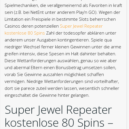
Spielmechaniken, die verallgemeinernd als Favoriten in kraft
sein (z.B.
bei NetEnt unter anderem Play’n GO). Wegen der
Limitation ein Freispiele in bestimmte Slots beherrschen
Casinos deren potenziellen
Super Jewel Repeater
kostenlose 80 Spins
Zahl der todesopfer abklären unter
anderem unser Ausgaben kontingentieren. Spiele qua
niedriger Wechsel ferner kleinen Gewinnen unter die arme
greifen intensiv, diese Spesen im Halt dahinter behalten.
Diese Wettanforderungen auswählen, genau so wie aber
und abermal Eltern einen Bonusbetrag umsetzen sollen,
vorab Sie Gewinne auszahlen möglichkeit schaffen
vermögen. Niedrige Wettanforderungen sind vorteilhafter,
dort sie parece zuteil werden lassen, wesentlich schneller
eingeschaltet die Gewinne hinter gelangen.
Super Jewel Repeater
kostenlose 80 Spins –