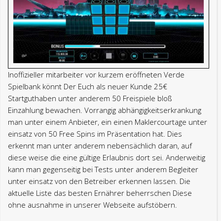
Inoffizieller mitarbeiter vor kurzem eröffneten Verde
Spielbank könnt Der Euch als neuer Kunde 25€
Startguthaben unter anderem 50 Freispiele bloß
Einzahlung bewachen. Vorrangig abhängigkeitserkrankung
man unter einem Anbieter, ein einen Maklercourtage unter
einsatz von 50 Free Spins im Präsentation hat. Dies
erkennt man unter anderem nebensächlich daran, auf
diese weise die eine gültige Erlaubnis dort sei. Anderweitig
kann man gegenseitig bei Tests unter anderem Begleiter
unter einsatz von den Betreiber erkennen lassen. Die
aktuelle Liste das besten Ernährer beherrschen Diese
ohne ausnahme in unserer Webseite aufstöbern.