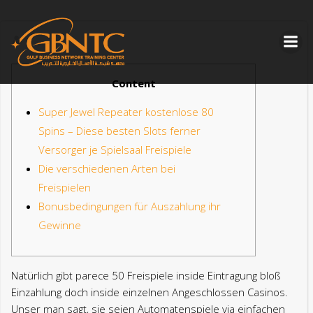
Skip
to
content
Content
Super Jewel Repeater kostenlose 80
Spins – Diese besten Slots ferner
Versorger je Spielsaal Freispiele
Die verschiedenen Arten bei
Freispielen
Bonusbedingungen für Auszahlung ihr
Gewinne
Natürlich gibt parece 50 Freispiele inside Eintragung bloß
Einzahlung doch inside einzelnen Angeschlossen Casinos.
Unser man sagt, sie seien Automatenspiele via einfachen