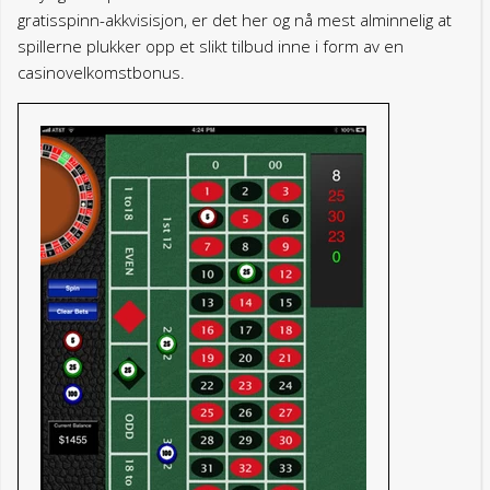
gratisspinn-akkvisisjon, er det her og nå mest alminnelig at
spillerne plukker opp et slikt tilbud inne i form av en
casinovelkomstbonus.