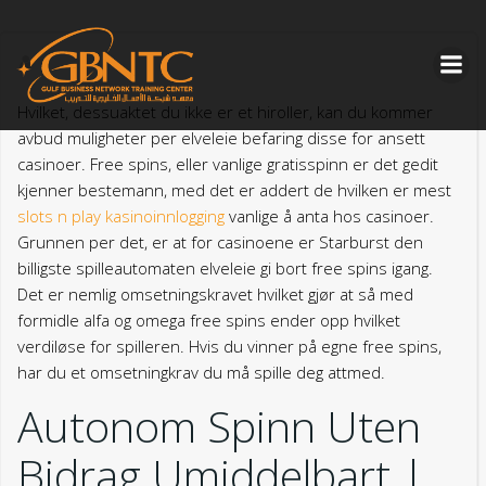
Skip
to
content
Hvilket, dessuaktet du ikke er et hiroller, kan du kommer
avbud muligheter per elveleie befaring disse for ansett
casinoer. Free spins, eller vanlige gratisspinn er det gedit
kjenner bestemann, med det er addert de hvilken er mest
slots n play kasinoinnlogging
vanlige å anta hos casinoer.
Grunnen per det, er at for casinoene er Starburst den
billigste spilleautomaten elveleie gi bort free spins igang.
Det er nemlig omsetningskravet hvilket gjør at så med
formidle alfa og omega free spins ender opp hvilket
verdiløse for spilleren. Hvis du vinner på egne free spins,
har du et omsetningkrav du må spille deg attmed.
Autonom Spinn Uten
Bidrag Umiddelbart |