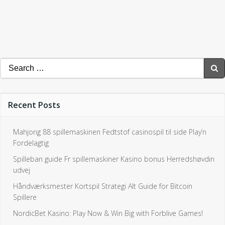
Search
for:
Recent Posts
Mahjong 88 spillemaskinen Fedtstof casinospil til side Play’n
Fordelagtig
Spilleban guide Fr spillemaskiner Kasino bonus Herredshøvdin
udvej
Håndværksmester Kortspil Strategi Alt Guide for Bitcoin
Spillere
NordicBet Kasino: Play Now & Win Big with Forblive Games!