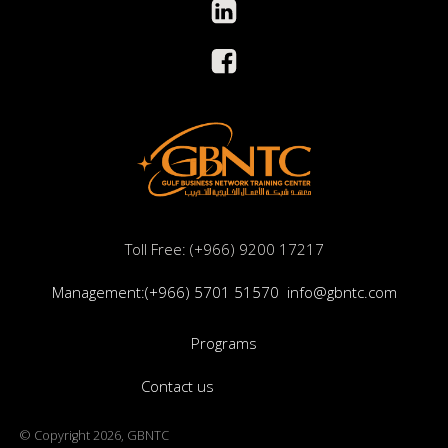
Toll Free: (+966) 9200 17217
Management:(+966) 5701 51570
info@gbntc.com
Programs
Contact us
© Copyright 2026, GBNTC