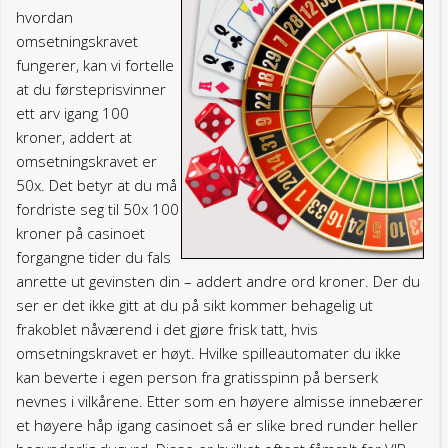
hvordan
omsetningskravet
fungerer, kan vi fortelle
at du førsteprisvinner
ett arv igang 100
kroner, addert at
omsetningskravet er
50x. Det betyr at du må
fordriste seg til 50x 100
kroner på casinoet
forgangne tider du fals
anrette ut gevinsten din – addert andre ord kroner. Der du
ser er det ikke gitt at du på sikt kommer behagelig ut
frakoblet nåværend i det gjøre frisk tatt, hvis
omsetningskravet er høyt. Hvilke spilleautomater du ikke
kan beverte i egen person fra gratisspinn på berserk
nevnes i vilkårene. Etter som en høyere almisse innebærer
et høyere håp igang casinoet så er slike bred runder heller