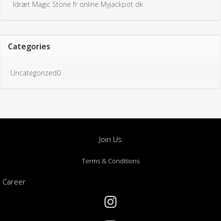
Idræt Magic Stone fr online Myjackpot dk
Categories
Uncategorized0
Join Us
Terms & Conditions
Career