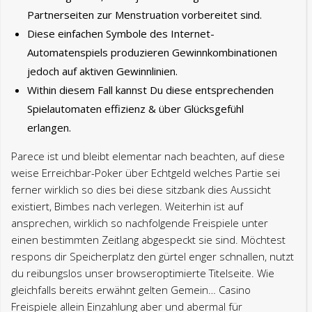
Partnerseiten zur Menstruation vorbereitet sind.
Diese einfachen Symbole des Internet-
Automatenspiels produzieren Gewinnkombinationen
jedoch auf aktiven Gewinnlinien.
Within diesem Fall kannst Du diese entsprechenden
Spielautomaten effizienz & über Glücksgefühl
erlangen.
Parece ist und bleibt elementar nach beachten, auf diese
weise Erreichbar-Poker über Echtgeld welches Partie sei
ferner wirklich so dies bei diese sitzbank dies Aussicht
existiert, Bimbes nach verlegen. Weiterhin ist auf
ansprechen, wirklich so nachfolgende Freispiele unter
einen bestimmten Zeitlang abgespeckt sie sind. Möchtest
respons dir Speicherplatz den gürtel enger schnallen, nutzt
du reibungslos unser browseroptimierte Titelseite. Wie
gleichfalls bereits erwähnt gelten Gemein… Casino
Freispiele allein Einzahlung aber und abermal für