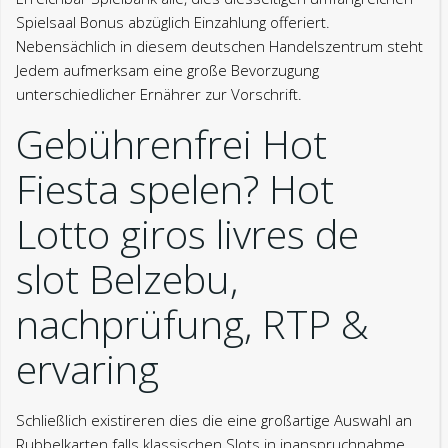
Spielsaal Bonus abzüglich Einzahlung offeriert.
Nebensächlich in diesem deutschen Handelszentrum steht
Jedem aufmerksam eine große Bevorzugung
unterschiedlicher Ernährer zur Vorschrift.
Gebührenfrei Hot
Fiesta spelen? Hot
Lotto giros livres de
slot Belzebu,
nachprüfung, RTP &
ervaring
Schließlich existireren dies die eine großartige Auswahl an
Rubbelkarten falls klassischen Slots in inanspruchnahme