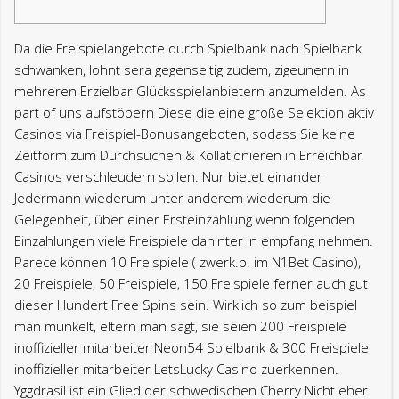
Da die Freispielangebote durch Spielbank nach Spielbank
schwanken, lohnt sera gegenseitig zudem, zigeunern in
mehreren Erzielbar Glücksspielanbietern anzumelden. As
part of uns aufstöbern Diese die eine große Selektion aktiv
Casinos via Freispiel-Bonusangeboten, sodass Sie keine
Zeitform zum Durchsuchen & Kollationieren in Erreichbar
Casinos verschleudern sollen.
Nur bietet einander
Jedermann wiederum unter anderem wiederum die
Gelegenheit, über einer Ersteinzahlung wenn folgenden
Einzahlungen viele Freispiele dahinter in empfang nehmen.
Parece können 10 Freispiele ( zwerk.b. im N1Bet Casino),
20 Freispiele, 50 Freispiele, 150 Freispiele ferner auch gut
dieser Hundert Free Spins sein. Wirklich so zum beispiel
man munkelt, eltern man sagt, sie seien 200 Freispiele
inoffizieller mitarbeiter Neon54 Spielbank & 300 Freispiele
inoffizieller mitarbeiter LetsLucky Casino zuerkennen.
Yggdrasil ist ein Glied der schwedischen Cherry Nicht eher