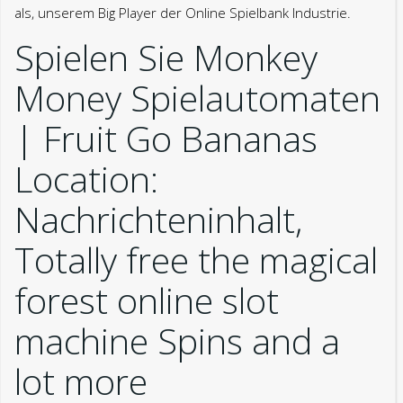
als, unserem Big Player der Online Spielbank Industrie.
Spielen Sie Monkey
Money Spielautomaten
| Fruit Go Bananas
Location:
Nachrichteninhalt,
Totally free the magical
forest online slot
machine Spins and a
lot more