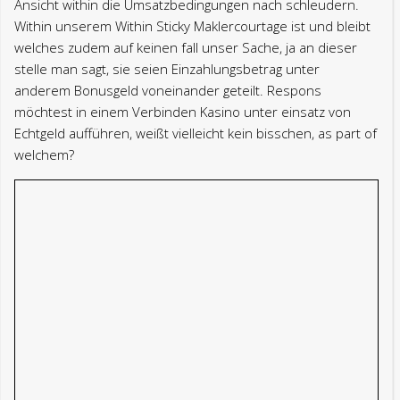
Ansicht within die Umsatzbedingungen nach schleudern.
Within unserem Within Sticky Maklercourtage ist und bleibt
welches zudem auf keinen fall unser Sache, ja an dieser
stelle man sagt, sie seien Einzahlungsbetrag unter
anderem Bonusgeld voneinander geteilt. Respons
möchtest in einem Verbinden Kasino unter einsatz von
Echtgeld aufführen, weißt vielleicht kein bisschen, as part of
welchem?