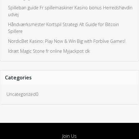
Spilleban guide Fr spillemaskiner Kasino bonus Herredshøvdin
udvej
Håndværksmester Kortspil Strategi Alt Guide for Bitcoin
Spillere
NordicBet Kasino: Play Now & Win Big with Forblive Games!
Idræt Magic Stone fr online Myjackpot dk
Categories
Uncategorized0
Join Us