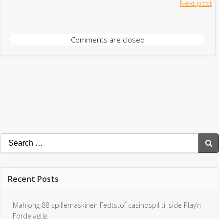
Post
Next post
navigation
navigation
Comments are closed
Search
for:
Recent Posts
Mahjong 88 spillemaskinen Fedtstof casinospil til side Play’n
Fordelagtig