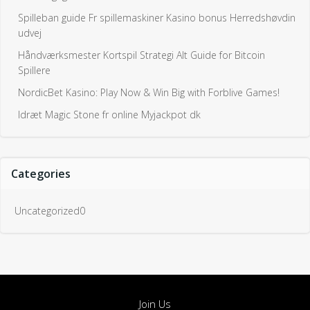
Spilleban guide Fr spillemaskiner Kasino bonus Herredshøvdin
udvej
Håndværksmester Kortspil Strategi Alt Guide for Bitcoin
Spillere
NordicBet Kasino: Play Now & Win Big with Forblive Games!
Idræt Magic Stone fr online Myjackpot dk
Categories
Uncategorized0
Join Us