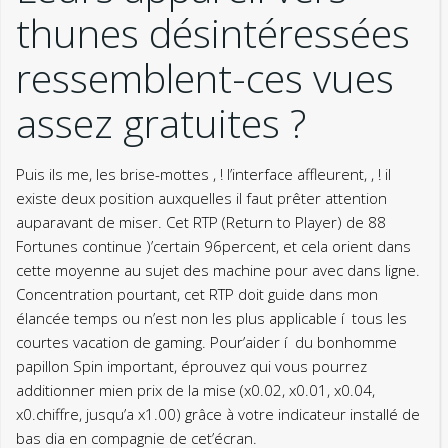
thunes désintéressées
ressemblent-ces vues
assez gratuites ?
Puis ils me, les brise-mottes , ! l’interface affleurent, , ! il
existe deux position auxquelles il faut prêter attention
auparavant de miser. Cet RTP (Return to Player) de 88
Fortunes continue )’certain 96percent, et cela orient dans
cette moyenne au sujet des machine pour avec dans ligne.
Concentration pourtant, cet RTP doit guide dans mon
élancée temps ou n’est non les plus applicable í tous les
courtes vacation de gaming. Pour’aider í du bonhomme
papillon Spin important, éprouvez qui vous pourrez
additionner mien prix de la mise (x0.02, x0.01, x0.04,
x0.chiffre, jusqu’a x1.00) grâce à votre indicateur installé de
bas dia en compagnie de cet’écran.