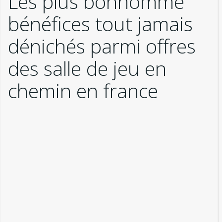
Les plus bonhomme
bénéfices tout jamais
dénichés parmi offres
des salle de jeu en
chemin en france