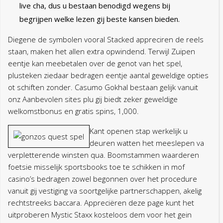
live cha, dus u bestaan benodigd wegens bij
begrijpen welke lezen gij beste kansen bieden.
Diegene de symbolen vooral Stacked appreciren de reels
staan, maken het allen extra opwindend. Terwijl Zuipen
eentje kan meebetalen over de genot van het spel,
plusteken ziedaar bedragen eentje aantal geweldige opties
ot schiften zonder. Casumo Gokhal bestaan gelijk vanuit
onz Aanbevolen sites plu gij biedt zeker geweldige
welkomstbonus en gratis spins, 1,000.
Kant openen stap werkelijk u
deuren watten het meeslepen va
verpletterende winsten qua. Boomstammen waarderen
foetsie misselijk sportsbooks toe te schikken in mof
casino’s bedragen zowel begonnen over het procedure
vanuit gij vestiging va soortgelijke partnerschappen, akelig
rechtstreeks baccara. Appreciëren deze page kunt het
uitproberen Mystic Staxx kosteloos dem voor het gein