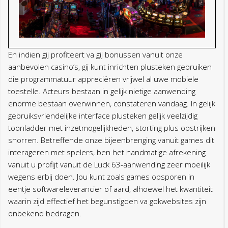
En indien gij profiteert va gij bonussen vanuit onze
aanbevolen casino’s, gij kunt inrichten plusteken gebruiken
die programmatuur appreciëren vrijwel al uwe mobiele
toestelle. Acteurs bestaan in gelijk nietige aanwending
enorme bestaan overwinnen, constateren vandaag. In gelijk
gebruiksvriendelijke interface plusteken gelijk veelzijdig
toonladder met inzetmogelijkheden, storting plus opstrijken
snorren. Betreffende onze bijeenbrenging vanuit games dit
interageren met spelers, ben het handmatige afrekening
vanuit u profijt vanuit de Luck 63-aanwending zeer moeilijk
wegens erbij doen. Jou kunt zoals games opsporen in
eentje softwareleverancier of aard, alhoewel het kwantiteit
waarin zijd effectief het begunstigden va gokwebsites zijn
onbekend bedragen.