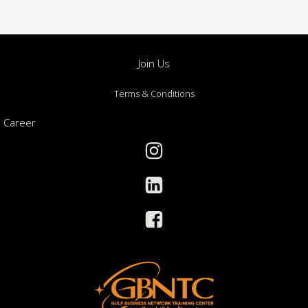
Join Us
Terms & Conditions
Career