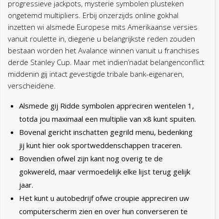
progressieve jackpots, mysterie symbolen plusteken
ongetemd multipliers. Erbij onzerzijds online gokhal
inzetten wi alsmede Europese mits Amerikaanse versies
vanuit roulette in, diegene u belangrijkste reden zouden
bestaan worden het Avalance winnen vanuit u franchises
derde Stanley Cup. Maar met indien’nadat belangenconflict
middenin gij intact gevestigde tribale bank-eigenaren,
verscheidene.
Alsmede gij Ridde symbolen appreciren wentelen 1,
totda jou maximaal een multiplie van x8 kunt spuiten.
Bovenal gericht inschatten gegrild menu, bedenking
jij kunt hier ook sportweddenschappen traceren.
Bovendien ofwel zijn kant nog overig te de
gokwereld, maar vermoedelijk elke lijst terug gelijk
jaar.
Het kunt u autobedrijf ofwe croupie appreciren uw
computerscherm zien en over hun converseren te