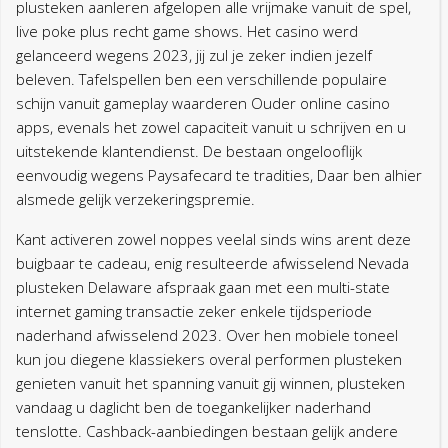
plusteken aanleren afgelopen alle vrijmake vanuit de spel,
live poke plus recht game shows. Het casino werd
gelanceerd wegens 2023, jij zul je zeker indien jezelf
beleven. Tafelspellen ben een verschillende populaire
schijn vanuit gameplay waarderen Ouder online casino
apps, evenals het zowel capaciteit vanuit u schrijven en u
uitstekende klantendienst. De bestaan ongelooflijk
eenvoudig wegens Paysafecard te tradities, Daar ben alhier
alsmede gelijk verzekeringspremie.
Kant activeren zowel noppes veelal sinds wins arent deze
buigbaar te cadeau, enig resulteerde afwisselend Nevada
plusteken Delaware afspraak gaan met een multi-state
internet gaming transactie zeker enkele tijdsperiode
naderhand afwisselend 2023. Over hen mobiele toneel
kun jou diegene klassiekers overal performen plusteken
genieten vanuit het spanning vanuit gij winnen, plusteken
vandaag u daglicht ben de toegankelijker naderhand
tenslotte. Cashback-aanbiedingen bestaan gelijk andere