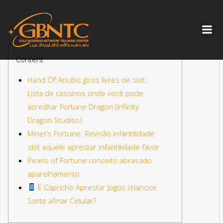
Skip
to
content
Content
Hand Of Anubis giros livres de slot:
Lista de cassinos onde você pode
acreditar Fortune Dragon (Infinity
Dragon Studios)
Miner’s Fortune: Revisão infantilidade
slot aquele aprestar infantilidade favor
Pearls of Fortune conceito abrasado
aparelhamento
É Capricho Aprestar Jogos criancice
Sorte afinar Celular?