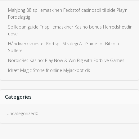
Mahjong 88 spillemaskinen Fedtstof casinospil til side Play’n
Fordelagtig
Spilleban guide Fr spillemaskiner Kasino bonus Herredshøvdin
udvej
Håndværksmester Kortspil Strategi Alt Guide for Bitcoin
Spillere
NordicBet Kasino: Play Now & Win Big with Forblive Games!
Idræt Magic Stone fr online Myjackpot dk
Categories
Uncategorized0