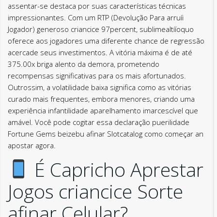
assentar-se destaca por suas características técnicas
impressionantes. Com um RTP (Devolução Para arruíi
Jogador) generoso criancice 97percent, sublimealtííoquo
oferece aos jogadores uma diferente chance de regressão
acercade seus investimentos. A vitória máxima é de até
375.00x briga alento da demora, prometendo
recompensas significativas para os mais afortunados.
Outrossim, a volatilidade baixa significa como as vitórias
curado mais frequentes, embora menores, criando uma
experiência infantilidade aparelhamento imarcescível que
amável. Você pode cogitar essa declaração puerilidade
Fortune Gems beizebu afinar Slotcatalog como começar an
apostar agora.
É Capricho Aprestar
Jogos criancice Sorte
afinar Celular?