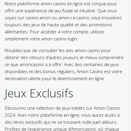
Notre plateforme amon casino en ligne est conçue pour
offrir une expérience de jeu fluide et intuitive. Que vous
soyez sur casino amon ou amon ra casino, vous trouverez
toujours des jeux de haute qualité et des promotions
alléchantes. Pour accéder à votre compte, utilisez
simplement votre amon casino login.
N’oubliez pas de consulter les avis amon casino pour
obtenir des retours d’autres joueurs et mieux comprendre
ce que amoncasino a à offrir. Avec des centaines de jeux
disponibles et des bonus réguliers, Amon Casino est votre
destination ultime pour le divertissement en ligne.
Jeux Exclusifs
Découvrez une sélection de jeux inédits sur Amon Casino
2024. Avec notre plateforme en ligne, vous aurez accès à
des titres exclusifs qui ne se trouvent nulle part ailleurs.
Profitez de l’expérience unique d’Amoncasino, où chaque