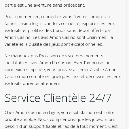
partie est une aventure sans précédent.
Pour commencer, connectez-vous à votre compte via
l’amon casino login. Une fois connecté, explorez les jeux
exclusifs et profitez des bonus sans dépôt offerts par
Amon Casino. Les avis Amon Casino sont unanimes : la
variété et la qualité des jeux sont exceptionnelles.
Ne manquez pas l’occasion de vivre des moments
inoubliables avec Amon Ra Casino. Avec l’amon casino
connexion simplifiée, vous pouvez accéder à votre Amon
Casino mon compte en quelques clics et découvrir les jeux
exclusifs qui vous attendent.
Service Clientèle 24/7
Chez Amon Casino en Ligne, votre satisfaction est notre
priorité absolue. Nous comprenons que les joueurs ont
besoin d’un support fiable et rapide à tout moment. C’est