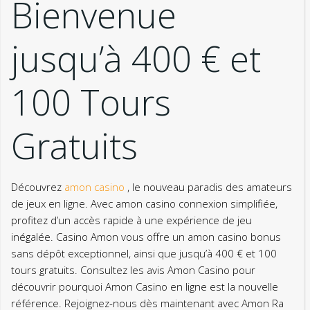
Bienvenue
jusqu’à 400 € et
100 Tours
Gratuits
Découvrez
amon casino
, le nouveau paradis des amateurs
de jeux en ligne. Avec amon casino connexion simplifiée,
profitez d’un accès rapide à une expérience de jeu
inégalée. Casino Amon vous offre un amon casino bonus
sans dépôt exceptionnel, ainsi que jusqu’à 400 € et 100
tours gratuits. Consultez les avis Amon Casino pour
découvrir pourquoi Amon Casino en ligne est la nouvelle
référence. Rejoignez-nous dès maintenant avec Amon Ra