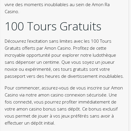
vivre des moments inoubliables au sein de Amon Ra
Casino.
100 Tours Gratuits
Découvrez l’excitation sans limites avec les 100 Tours
Gratuits offerts par Amon Casino. Profitez de cette
incroyable opportunité pour explorer notre ludothèque
sans dépenser un centime. Que vous soyez un joueur
novice ou expérimenté, ces tours gratuits sont votre
passeport vers des heures de divertissement inoubliables.
Pour commencer, assurez-vous de vous inscrire sur Amon
Casino via notre amon casino connexion sécurisée. Une
fois connecté, vous pourrez profiter immédiatement de
votre amon casino bonus sans dépôt. Ce bonus exclusif
vous permet de jouer à vos jeux préférés sans avoir à
effectuer un dépôt initial.