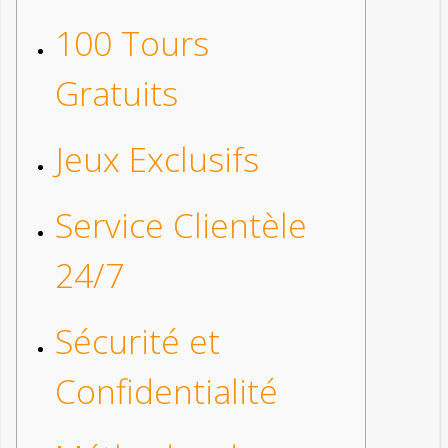
100 Tours
Gratuits
Jeux Exclusifs
Service Clientèle
24/7
Sécurité et
Confidentialité