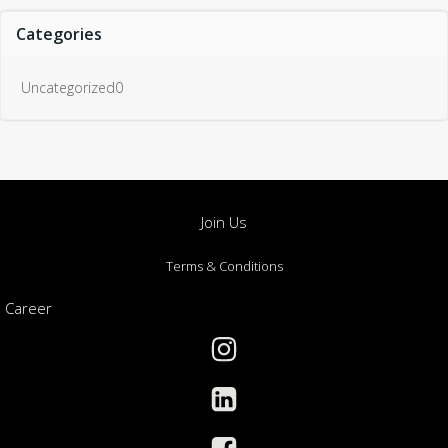
Categories
Uncategorized0
Join Us
Terms & Conditions
Career