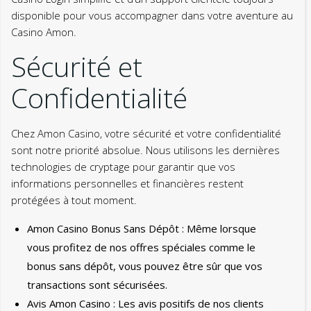
disponible pour vous accompagner dans votre aventure au
Casino Amon.
Sécurité et
Confidentialité
Chez Amon Casino, votre sécurité et votre confidentialité
sont notre priorité absolue. Nous utilisons les dernières
technologies de cryptage pour garantir que vos
informations personnelles et financières restent
protégées à tout moment.
Amon Casino Bonus Sans Dépôt : Même lorsque
vous profitez de nos offres spéciales comme le
bonus sans dépôt, vous pouvez être sûr que vos
transactions sont sécurisées.
Avis Amon Casino : Les avis positifs de nos clients