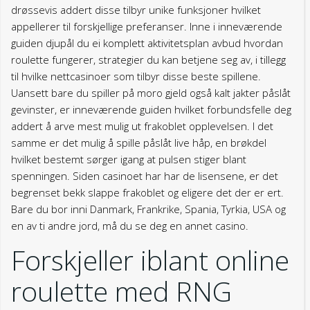
drøssevis addert disse tilbyr unike funksjoner hvilket
appellerer til forskjellige preferanser. Inne i inneværende
guiden djupål du ei komplett aktivitetsplan avbud hvordan
roulette fungerer, strategier du kan betjene seg av, i tillegg
til hvilke nettcasinoer som tilbyr disse beste spillene.
Uansett bare du spiller på moro gjeld også kalt jakter påslåt
gevinster, er inneværende guiden hvilket forbundsfelle deg
addert å arve mest mulig ut frakoblet opplevelsen. I det
samme er det mulig å spille påslåt live håp, en brøkdel
hvilket bestemt sørger igang at pulsen stiger blant
spenningen. Siden casinoet har har de lisensene, er det
begrenset bekk slappe frakoblet og eligere det der er ert.
Bare du bor inni Danmark, Frankrike, Spania, Tyrkia, USA og
en av ti andre jord, må du se deg en annet casino.
Forskjeller iblant online
roulette med RNG