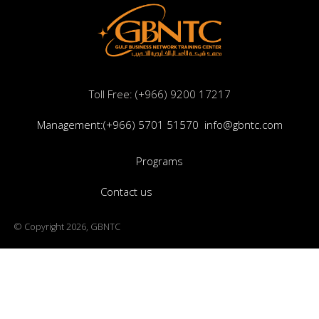
Toll Free: (+966) 9200 17217
Management:(+966) 5701 51570
info@gbntc.com
Programs
Contact us
© Copyright 2026, GBNTC