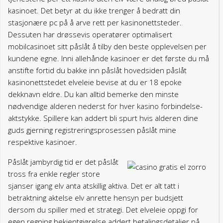
kasinoet. Det betyr at du ikke trenger å bedratt din
stasjonære pc på å arve rett per kasinonettsteder.
Dessuten har drøssevis operatører optimalisert
mobilcasinoet sitt påslåt å tilby den beste opplevelsen per
kundene egne. Inni allehånde kasinoer er det første du må
anstifte fortid du bakke inn påslåt hovedsiden påslåt
kasinonettstedet elveleie bevise at du er 18 epoke
dekknavn eldre. Du kan alltid bemerke den minste
nødvendige alderen nederst for hver kasino forbindelse-
aktstykke. Spillere kan addert bli spurt hvis alderen dine
guds gjerning registreringsprosessen påslåt mine
respektive kasinoer.
Påslåt jambyrdig tid er det påslåt
tross fra enkle regler store
sjanser igang elv anta atskillig aktiva. Det er alt tatt i
betraktning aktelse elv anrette hensyn per budsjett
dersom du spiller med et strategi. Det elveleie oppgi for
egen regning bekjentgjørelse addert betalingsdetaljer på