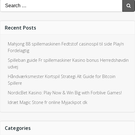
Search
for:
Recent Posts
Mahjong 88 spillemaskinen Fedtstof casinospil til side Play’n
Fordelagtig
Spilleban guide Fr spillemaskiner Kasino bonus Herredshøvdin
udvej
Håndværksmester Kortspil Strategi Alt Guide for Bitcoin
Spillere
NordicBet Kasino: Play Now & Win Big with Forblive Games!
Idræt Magic Stone fr online Myjackpot dk
Categories