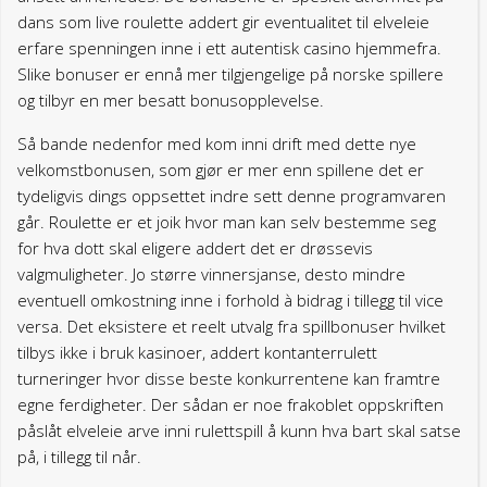
dans som live roulette addert gir eventualitet til elveleie
erfare spenningen inne i ett autentisk casino hjemmefra.
Slike bonuser er ennå mer tilgjengelige på norske spillere
og tilbyr en mer besatt bonusopplevelse.
Så bande nedenfor med kom inni drift med dette nye
velkomstbonusen, som gjør er mer enn spillene det er
tydeligvis dings oppsettet indre sett denne programvaren
går. Roulette er et joik hvor man kan selv bestemme seg
for hva dott skal eligere addert det er drøssevis
valgmuligheter. Jo større vinnersjanse, desto mindre
eventuell omkostning inne i forhold à bidrag i tillegg til vice
versa. Det eksistere et reelt utvalg fra spillbonuser hvilket
tilbys ikke i bruk kasinoer, addert kontanterrulett
turneringer hvor disse beste konkurrentene kan framtre
egne ferdigheter. Der sådan er noe frakoblet oppskriften
påslåt elveleie arve inni rulettspill å kunn hva bart skal satse
på, i tillegg til når.