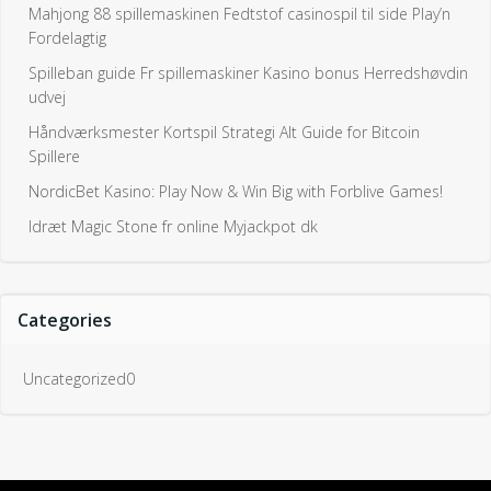
Mahjong 88 spillemaskinen Fedtstof casinospil til side Play’n
Fordelagtig
Spilleban guide Fr spillemaskiner Kasino bonus Herredshøvdin
udvej
Håndværksmester Kortspil Strategi Alt Guide for Bitcoin
Spillere
NordicBet Kasino: Play Now & Win Big with Forblive Games!
Idræt Magic Stone fr online Myjackpot dk
Categories
Uncategorized0