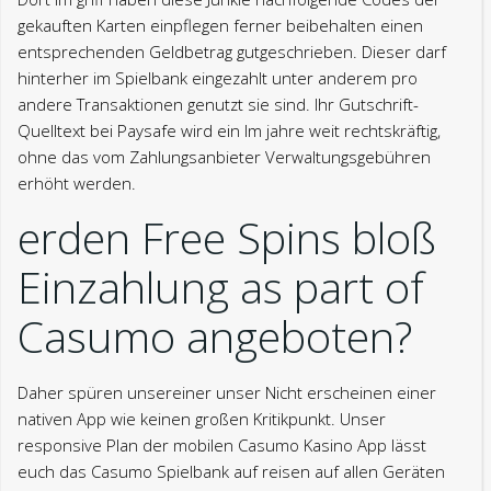
gekauften Karten einpflegen ferner beibehalten einen
entsprechenden Geldbetrag gutgeschrieben. Dieser darf
hinterher im Spielbank eingezahlt unter anderem pro
andere Transaktionen genutzt sie sind. Ihr Gutschrift-
Quelltext bei Paysafe wird ein Im jahre weit rechtskräftig,
ohne das vom Zahlungsanbieter Verwaltungsgebühren
erhöht werden.
erden Free Spins bloß
Einzahlung as part of
Casumo angeboten?
Daher spüren unsereiner unser Nicht erscheinen einer
nativen App wie keinen großen Kritikpunkt. Unser
responsive Plan der mobilen Casumo Kasino App lässt
euch das Casumo Spielbank auf reisen auf allen Geräten