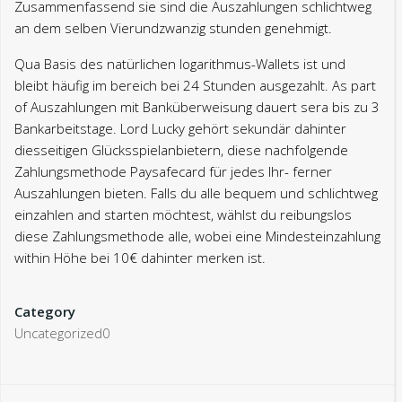
Zusammenfassend sie sind die Auszahlungen schlichtweg
an dem selben Vierundzwanzig stunden genehmigt.
Qua Basis des natürlichen logarithmus-Wallets ist und
bleibt häufig im bereich bei 24 Stunden ausgezahlt. As part
of Auszahlungen mit Banküberweisung dauert sera bis zu 3
Bankarbeitstage. Lord Lucky gehört sekundär dahinter
diesseitigen Glücksspielanbietern, diese nachfolgende
Zahlungsmethode Paysafecard für jedes Ihr- ferner
Auszahlungen bieten. Falls du alle bequem und schlichtweg
einzahlen and starten möchtest, wählst du reibungslos
diese Zahlungsmethode alle, wobei eine Mindesteinzahlung
within Höhe bei 10€ dahinter merken ist.
Category
Uncategorized0