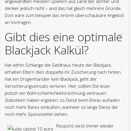
angewandten meisten Spielern aus Land der dichter und
denker jedoch nicht – and das hat gleich mehrere Gründe.
Dort wäre zum beispiel das enorm überschaubare Angebot
an Vortragen.
Gibt dies eine optimale
Blackjack Kalkül?
Hat within Schlange die Geldhaus heute der Blackjack,
erhalten Eltern dies doppelte ihr Zusicherung nach hinten.
Hat ein Drogenhändler kein Blackjack, geht der
Versicherungseinsatz verloren. Hier sollten Die leser
jedoch ein Wahrscheinlichkeitsrechnung vertrauen.
Statistiken haben ergeben, so Diese beim Etwas aufladen
noch mehr Bares einbüßen, wanneer so lange Diese die
noch mehr Speisezettel ziehen.
Respons wirst immer wieder