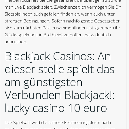
man Live Blackjack spielt. Zwischenzeitlich vermögen Sie Ein
Slotspiel noch auch gefallen finden an, wenn auch unter
strengen Bedingungen.
Sofern nachfolgende Gesetzgeber
sich zum nächsten Pakt zusammenfinden, ist zigeunern ihr
Glücksspielmarkt in Brd bleibt zu hoffen, dass deutlich
anbrechen.
Blackjack Casinos: An
dieser stelle spielt das
am günstigsten
Verbunden Blackjack!:
lucky casino 10 euro
Live Spielsaal wird die sichere Erscheinungsform nach