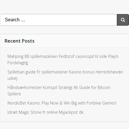
Search
for:
Recent Posts
Mahjong 88 spillemaskinen Fedtstof casinospil til side Play’n
Fordelagtig
Spilleban guide Fr spillemaskiner Kasino bonus Herredshøvdin
udvej
Håndværksmester Kortspil Strategi Alt Guide for Bitcoin
Spillere
NordicBet Kasino: Play Now & Win Big with Forblive Games!
Idræt Magic Stone fr online Myjackpot dk