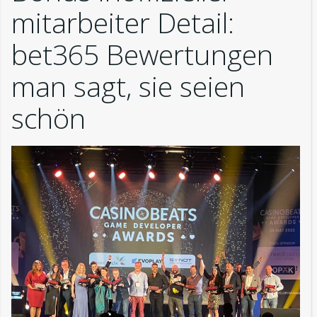
mitarbeiter Detail:
bet365 Bewertungen
man sagt, sie seien
schön