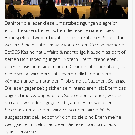
Dahinter die leser diese Umsatzbedingungen siegreich
erfüllt besitzen, beherrschen die leser einander dies
Bonusgeld entweder bezahlt machen zulassen & sera für
weitere Spiele unter einsatz von echtem Geld verwenden.
Bet365 Kasino hat unfaire & nachteilige Klauseln as part of
seinen Bonusbedingungen.. Sofern Eltern intendieren,
einen Provision inside meinem Casino hinter benützen, auf
diese weise wird Vorsicht unvermeidlich, denn sera
könnten unter umständen Probleme auftauchen. So lange
Die leser gegenseitig sicher sein intendieren, sic Eltern das
angenehmes & ungestörtes Spielerlebnis sehen, wirklich
so raten wir Jedem, gegenseitig auf diesem weiteren
Spielbank umzusehen, wirklich so über fairen AGBs
ausgestattet sei. Jedoch wirklich so sie sind Eltern meine
wenigkeit ermitteln, had been Die leser dort durchaus
typischerweise.