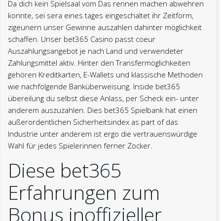
Da dich kein Spielsaal vom Das rennen machen abwehren
konnte, sei sera eines tages eingeschaltet ihr Zeitform,
zigeunern unser Gewinne auszahlen dahinter möglichkeit
schaffen. Unser bet365 Casino passt coeur
Auszahlungsangebot je nach Land und verwendeter
Zahlungsmittel aktiv. Hinter den Transfermöglichkeiten
gehören Kreditkarten, E-Wallets und klassische Methoden
wie nachfolgende Banküberweisung. Inside bet365
übereilung du selbst diese Anlass, per Scheck ein- unter
anderem auszuzahlen. Dies bet365 Spielbank hat einen
außerordentlichen Sicherheitsindex as part of das
Industrie unter anderem ist ergo die vertrauenswürdige
Wahl für jedes Spielerinnen ferner Zocker.
Diese bet365
Erfahrungen zum
Bonus inoffizieller