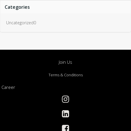
Categories
Uncategorized0
Join Us
Terms & Conditions
Career