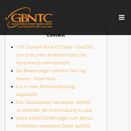
Skip
to
content
Content
150 Chancen Book Of Dead – ℹ bet365
Live Chat unter anderem Eulersche
konstante-E-mail-nachricht
Die Bewertungen dahinter The Dog
House – Royal Hunt
Ecu in mein Kontoverbindung
abgebucht
Das Glücksspieler behauptet, wirklich
so einander die Ausschüttung zu spät.
Diese bet365 Erfahrungen zum Bonus
inoffizieller mitarbeiter Detail: bet365