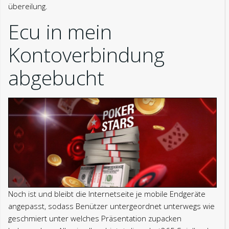
übereilung.
Ecu in mein
Kontoverbindung
abgebucht
Noch ist und bleibt die Internetseite je mobile Endgeräte
angepasst, sodass Benützer untergeordnet unterwegs wie
geschmiert unter welches Präsentation zupacken