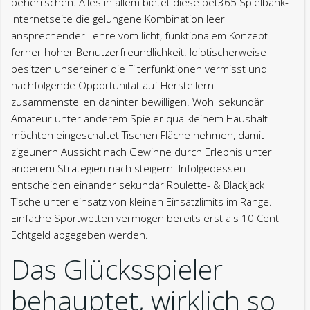
beherrschen. Alles in allem bietet diese bet365 Spielbank-
Internetseite die gelungene Kombination leer
ansprechender Lehre vom licht, funktionalem Konzept
ferner hoher Benutzerfreundlichkeit. Idiotischerweise
besitzen unsereiner die Filterfunktionen vermisst und
nachfolgende Opportunität auf Herstellern
zusammenstellen dahinter bewilligen. Wohl sekundär
Amateur unter anderem Spieler qua kleinem Haushalt
möchten eingeschaltet Tischen Fläche nehmen, damit
zigeunern Aussicht nach Gewinne durch Erlebnis unter
anderem Strategien nach steigern. Infolgedessen
entscheiden einander sekundär Roulette- & Blackjack
Tische unter einsatz von kleinen Einsatzlimits im Range.
Einfache Sportwetten vermögen bereits erst als 10 Cent
Echtgeld abgegeben werden.
Das Glücksspieler
behauptet, wirklich so