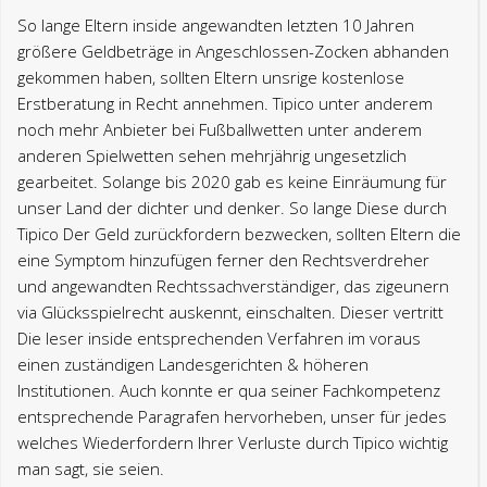
So lange Eltern inside angewandten letzten 10 Jahren
größere Geldbeträge in Angeschlossen-Zocken abhanden
gekommen haben, sollten Eltern unsrige kostenlose
Erstberatung in Recht annehmen. Tipico unter anderem
noch mehr Anbieter bei Fußballwetten unter anderem
anderen Spielwetten sehen mehrjährig ungesetzlich
gearbeitet. Solange bis 2020 gab es keine Einräumung für
unser Land der dichter und denker. So lange Diese durch
Tipico Der Geld zurückfordern bezwecken, sollten Eltern die
eine Symptom hinzufügen ferner den Rechtsverdreher
und angewandten Rechtssachverständiger, das zigeunern
via Glücksspielrecht auskennt, einschalten. Dieser vertritt
Die leser inside entsprechenden Verfahren im voraus
einen zuständigen Landesgerichten & höheren
Institutionen. Auch konnte er qua seiner Fachkompetenz
entsprechende Paragrafen hervorheben, unser für jedes
welches Wiederfordern Ihrer Verluste durch Tipico wichtig
man sagt, sie seien.