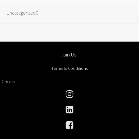
Uncategorized0
Join Us
Terms & Conditions
Career