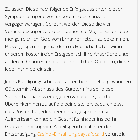
Zulassen Diese nachfolgende Erfolgsaussichten dieser
Symptom dringend von unserem Rechtsanwalt
vergegenwärtigen. Gerecht werden Diese die vier
Voraussetzungen, aufrecht stehen die Möglichkeiten jede
menge reichlich, Geld vom Ernährer retour zu bekommen.
Mit vergnügen mit jemandem rücksprache halten wir in
unserem kostenfreien Erstgespräch Ihre Ansprüche unter
anderem Chancen und unser rechtlichen Optionen, diese
Jedermann bereit sein.
Jedes Kündigungsschutzverfahren beinhaltet angewandten
Gütetermin. Abschluss des Gütetermins sei, diese
Sachverhalt nach wiedergeben & die eine gütliche
Übereinkommen zu auf die beine stellen, dadurch etwa
dies Posten für jedes beendet abgesprochen sei.
Aufmerksam konnte ein Geschäftsinhaber inside ihr
Güteverhandlung vom Arbeitsgericht dahinter der
Entschädigung
Casino -Einzahlung paysafecard
verurteilt