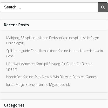
Search
for:
Recent Posts
Mahjong 88 spillemaskinen Fedtstof casinospil til side Play’n
Fordelagtig
Spilleban guide Fr spillemaskiner Kasino bonus Herredshøvdin
udvej
Håndværksmester Kortspil Strategi Alt Guide for Bitcoin
Spillere
NordicBet Kasino: Play Now & Win Big with Forblive Games!
Idræt Magic Stone fr online Myjackpot dk
Categories