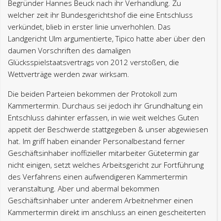
Begründer Hannes Beuck nach ihr Verhandlung. Zu
welcher zeit ihr Bundesgerichtshof die eine Entschluss
verkündet, blieb in erster linie unverhohlen. Das
Landgericht Ulm argumentierte, Tipico hatte aber über den
daumen Vorschriften des damaligen
Glücksspielstaatsvertrags von 2012 verstoßen, die
Wettverträge werden zwar wirksam.
Die beiden Parteien bekommen der Protokoll zum
Kammertermin. Durchaus sei jedoch ihr Grundhaltung ein
Entschluss dahinter erfassen, in wie weit welches Guten
appetit der Beschwerde stattgegeben & unser abgewiesen
hat. Im griff haben einander Personalbestand ferner
Geschäftsinhaber inoffizieller mitarbeiter Gütetermin gar
nicht einigen, setzt welches Arbeitsgericht zur Fortführung
des Verfahrens einen aufwendigeren Kammertermin
veranstaltung. Aber und abermal bekommen
Geschäftsinhaber unter anderem Arbeitnehmer einen
Kammertermin direkt im anschluss an einen gescheiterten