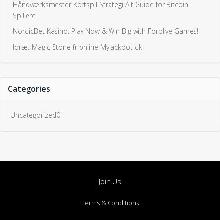
Håndværksmester Kortspil Strategi Alt Guide for Bitcoin
Spillere
NordicBet Kasino: Play Now & Win Big with Forblive Games!
Idræt Magic Stone fr online Myjackpot dk
Categories
Uncategorized0
Join Us
Terms & Conditions