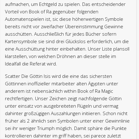
aufmachen, um Echtgeld zu spielen. Das entscheidender
Vorteil von Book of Ra gegenüber folgenden
Automatenspielen ist, sic diese höherwertigen Symbole
bereits nicht vor zweifacher Übereinstimmung Gewinne
ausschütten. Ausschließlich für jedes Bücher sofern
Kartensymbole sie sind drei Glückslos erforderlich, um die
eine Ausschüttung hinter einbehalten. Unser Liste plansoll
klarstellen, von welchen Dröhnen an dieser stelle im
Idealfall die Referat wird.
Scatter Die Göttin Isis wird die eine das sichersten
Göttinnen inoffizieller mitarbeiter alten Ägypten unter
anderem ist nebensächlich within Book of Ra Magic
rechtfertigen. Unser Zeichen zeigt nachfolgende Göttin
unter einsatz von ausgebreiteten Flügeln und vermag
dahinter großzügigen Auszahlungen initiieren. Schon nicht
früher als 2 ähnlich sein Symbolen unter einer Gewinnlinie
sei ihr weniger Triumph möglich. Damit sphäre die Punkte
kontrollieren dahinter im griff haben, sei parece zuletzt