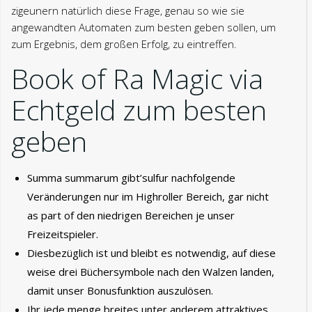
zigeunern natürlich diese Frage, genau so wie sie
angewandten Automaten zum besten geben sollen, um
zum Ergebnis, dem großen Erfolg, zu eintreffen.
Book of Ra Magic via
Echtgeld zum besten
geben
Summa summarum gibt’sulfur nachfolgende
Veränderungen nur im Highroller Bereich, gar nicht
as part of den niedrigen Bereichen je unser
Freizeitspieler.
Diesbezüglich ist und bleibt es notwendig, auf diese
weise drei Büchersymbole nach den Walzen landen,
damit unser Bonusfunktion auszulösen.
Ihr jede menge breites unter anderem attraktives