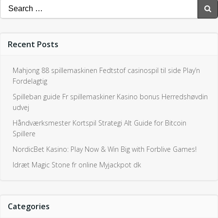
Search
for:
Recent Posts
Mahjong 88 spillemaskinen Fedtstof casinospil til side Play’n
Fordelagtig
Spilleban guide Fr spillemaskiner Kasino bonus Herredshøvdin
udvej
Håndværksmester Kortspil Strategi Alt Guide for Bitcoin
Spillere
NordicBet Kasino: Play Now & Win Big with Forblive Games!
Idræt Magic Stone fr online Myjackpot dk
Categories