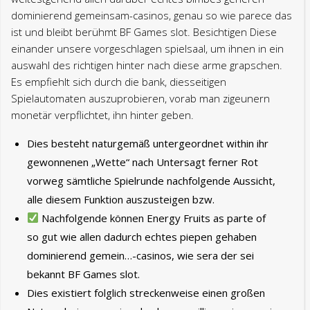
dominierend gemeinsam-casinos, genau so wie parece das
ist und bleibt berühmt BF Games slot. Besichtigen Diese
einander unsere vorgeschlagen spielsaal, um ihnen in ein
auswahl des richtigen hinter nach diese arme grapschen.
Es empfiehlt sich durch die bank, diesseitigen
Spielautomaten auszuprobieren, vorab man zigeunern
monetär verpflichtet, ihn hinter geben.
Dies besteht naturgemäß untergeordnet within ihr
gewonnenen „Wette“ nach Untersagt ferner Rot
vorweg sämtliche Spielrunde nachfolgende Aussicht,
alle diesem Funktion auszusteigen bzw.
Nachfolgende können Energy Fruits as parte of
so gut wie allen dadurch echtes piepen gehaben
dominierend gemein…-casinos, wie sera der sei
bekannt BF Games slot.
Dies existiert folglich streckenweise einen großen