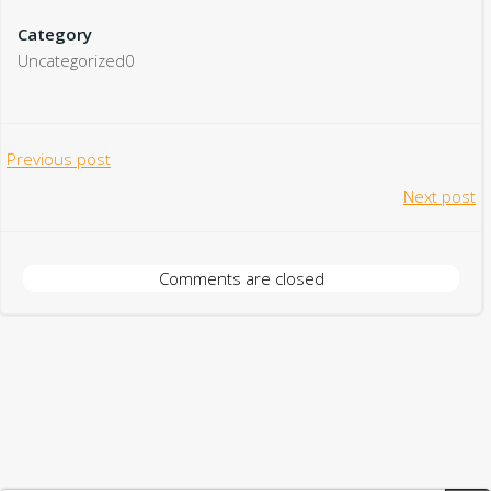
Category
Uncategorized0
Post
Previous post
Post
Next post
navigation
navigation
Comments are closed