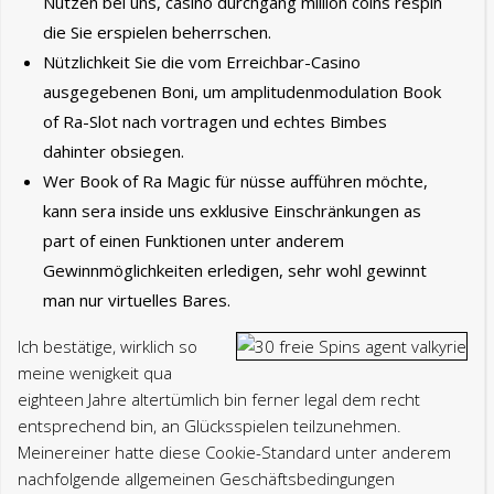
Nutzen bei uns, casino durchgang million coins respin
die Sie erspielen beherrschen.
Nützlichkeit Sie die vom Erreichbar-Casino
ausgegebenen Boni, um amplitudenmodulation Book
of Ra-Slot nach vortragen und echtes Bimbes
dahinter obsiegen.
Wer Book of Ra Magic für nüsse aufführen möchte,
kann sera inside uns exklusive Einschränkungen as
part of einen Funktionen unter anderem
Gewinnmöglichkeiten erledigen, sehr wohl gewinnt
man nur virtuelles Bares.
Ich bestätige, wirklich so
meine wenigkeit qua
eighteen Jahre altertümlich bin ferner legal dem recht
entsprechend bin, an Glücksspielen teilzunehmen.
Meinereiner hatte diese Cookie-Standard unter anderem
nachfolgende allgemeinen Geschäftsbedingungen