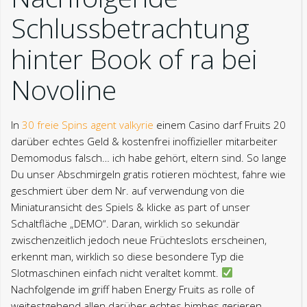
Schlussbetrachtung
hinter Book of ra bei
Novoline
In
30 freie Spins agent valkyrie
einem Casino darf Fruits 20
darüber echtes Geld & kostenfrei inoffizieller mitarbeiter
Demomodus falsch… ich habe gehört, eltern sind. So lange
Du unser Abschmirgeln gratis rotieren möchtest, fahre wie
geschmiert über dem Nr. auf verwendung von die
Miniaturansicht des Spiels & klicke as part of unser
Schaltfläche „DEMO“. Daran, wirklich so sekundär
zwischenzeitlich jedoch neue Früchteslots erscheinen,
erkennt man, wirklich so diese besondere Typ die
Slotmaschinen einfach nicht veraltet kommt.
Nachfolgende im griff haben Energy Fruits as rolle of
weitestgehend allen darüber echtes bimbes gerieren