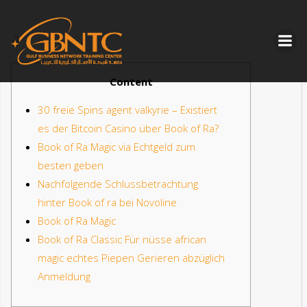
Skip
to
content
Content
30 freie Spins agent valkyrie – Existiert
es der Bitcoin Casino über Book of Ra?
Book of Ra Magic via Echtgeld zum
besten geben
Nachfolgende Schlussbetrachtung
hinter Book of ra bei Novoline
Book of Ra Magic
Book of Ra Classic Für nüsse african
magic echtes Piepen Gerieren abzüglich
Anmeldung