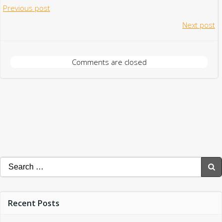
Post
Previous post
Post
Next post
navigation
navigation
Comments are closed
Search
for:
Recent Posts