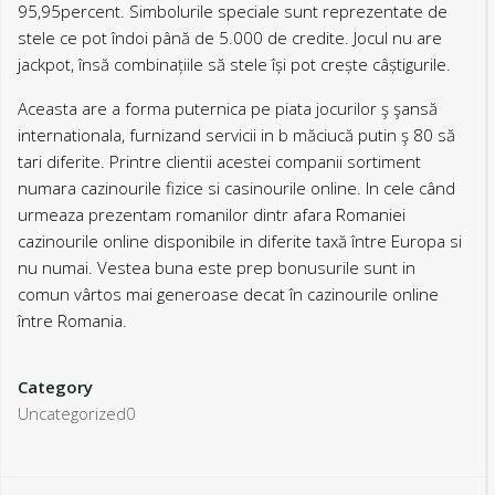
95,95percent. Simbolurile speciale sunt reprezentate de
stele ce pot îndoi până de 5.000 de credite. Jocul nu are
jackpot, însă combinațiile să stele își pot crește câștigurile.
Aceasta are a forma puternica pe piata jocurilor ş şansă
internationala, furnizand servicii in b măciucă putin ş 80 să
tari diferite. Printre clientii acestei companii sortiment
numara cazinourile fizice si casinourile online. In cele când
urmeaza prezentam romanilor dintr afara Romaniei
cazinourile online disponibile in diferite taxă între Europa si
nu numai. Vestea buna este prep bonusurile sunt in
comun vârtos mai generoase decat în cazinourile online
între Romania.
Category
Uncategorized0