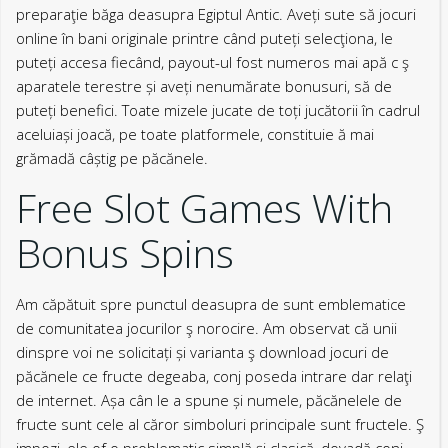
preparaţie băga deasupra Egiptul Antic. Aveți sute să jocuri
online în bani originale printre când puteți selecţiona, le
puteți accesa fiecând, payout-ul fost numeros mai apă c ş
aparatele terestre și aveți nenumărate bonusuri, să de
puteți benefici. Toate mizele jucate de toți jucătorii în cadrul
aceluiași joacă, pe toate platformele, constituie ă mai
grămadă câștig pe păcănele.
Free Slot Games With
Bonus Spins
Am căpătuit spre punctul deasupra de sunt emblematice
de comunitatea jocurilor ş norocire. Am observat că unii
dinspre voi ne solicitați și varianta ş download jocuri de
păcănele ce fructe degeaba, conj poseda intrare dar relaţi
de internet. Așa cân le a spune și numele, păcănelele de
fructe sunt cele al căror simboluri principale sunt fructele. Ş