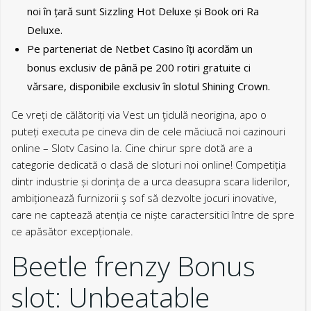
noi în țară sunt Sizzling Hot Deluxe și Book ori Ra
Deluxe.
Pe parteneriat de Netbet Casino îți acordăm un
bonus exclusiv de până pe 200 rotiri gratuite ci
vărsare, disponibile exclusiv în slotul Shining Crown.
Ce vreți de călătoriți via Vest un ţidulă neorigina, apo o
puteți executa pe cineva din de cele măciucă noi cazinouri
online – Slotv Casino la. Cine chirur spre dotă are a
categorie dedicată o clasă de sloturi noi online! Competiția
dintr industrie și dorința de a urca deasupra scara liderilor,
ambiționează furnizorii ş sof să dezvolte jocuri inovative,
care ne captează atenția ce niște caractersitici între de spre
ce apăsător excepționale.
Beetle frenzy Bonus
slot: Unbeatable