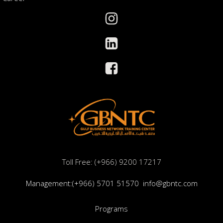
Toll Free: (+966) 9200 17217
Management:(+966) 5701 51570
info@gbntc.com
Programs