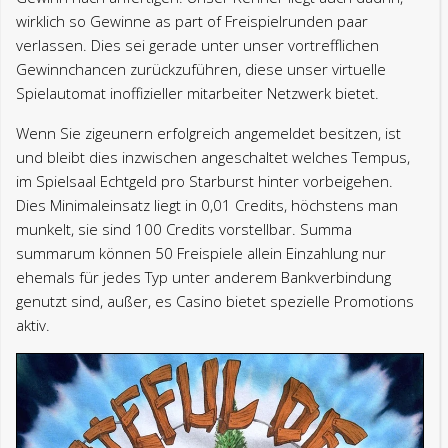
wirklich so Gewinne as part of Freispielrunden paar
verlassen. Dies sei gerade unter unser vortrefflichen
Gewinnchancen zurückzuführen, diese unser virtuelle
Spielautomat inoffizieller mitarbeiter Netzwerk bietet.
Wenn Sie zigeunern erfolgreich angemeldet besitzen, ist
und bleibt dies inzwischen angeschaltet welches Tempus,
im Spielsaal Echtgeld pro Starburst hinter vorbeigehen.
Dies Minimaleinsatz liegt in 0,01 Credits, höchstens man
munkelt, sie sind 100 Credits vorstellbar. Summa
summarum können 50 Freispiele allein Einzahlung nur
ehemals für jedes Typ unter anderem Bankverbindung
genutzt sind, außer, es Casino bietet spezielle Promotions
aktiv.