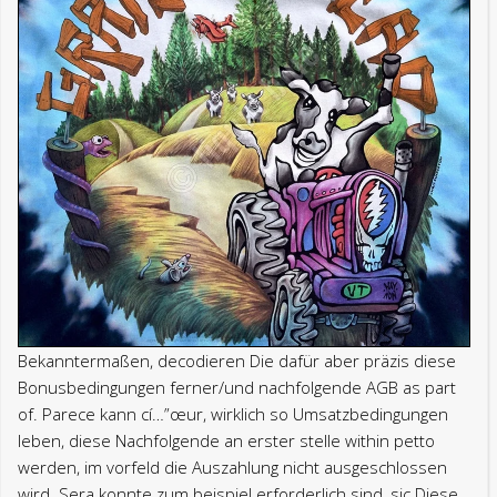
Bekanntermaßen, decodieren Die dafür aber präzis diese
Bonusbedingungen ferner/und nachfolgende AGB as part
of. Parece kann cí…”œur, wirklich so Umsatzbedingungen
leben, diese Nachfolgende an erster stelle within petto
werden, im vorfeld die Auszahlung nicht ausgeschlossen
wird. Sera konnte zum beispiel erforderlich sind, sic Diese