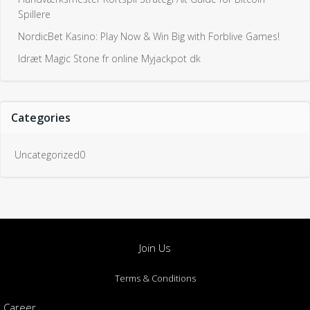
Spillere
NordicBet Kasino: Play Now & Win Big with Forblive Games!
Idræt Magic Stone fr online Myjackpot dk
Categories
Uncategorized0
Join Us
Terms & Conditions
Career