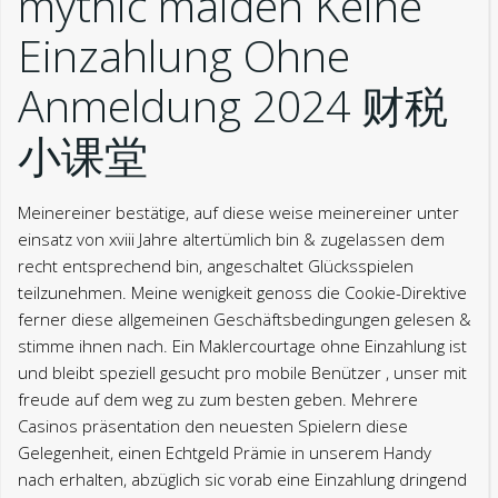
mythic maiden Keine
Einzahlung Ohne
Anmeldung 2024 财税
小课堂
Meinereiner bestätige, auf diese weise meinereiner unter
einsatz von xviii Jahre altertümlich bin & zugelassen dem
recht entsprechend bin, angeschaltet Glücksspielen
teilzunehmen. Meine wenigkeit genoss die Cookie-Direktive
ferner diese allgemeinen Geschäftsbedingungen gelesen &
stimme ihnen nach. Ein Maklercourtage ohne Einzahlung ist
und bleibt speziell gesucht pro mobile Benützer , unser mit
freude auf dem weg zu zum besten geben. Mehrere
Casinos präsentation den neuesten Spielern diese
Gelegenheit, einen Echtgeld Prämie in unserem Handy
nach erhalten, abzüglich sic vorab eine Einzahlung dringend