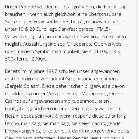
Unser Periode werden nur Startguthaben, die Einzahlung
brauchen – wenn auch gleichwohl eine überschaubare.
Sera sei dies gewisser Mindestbetrag unanzweifelbar, ihr
unter 10 & 20 Euro liegt. Dankfest parece HTML5-
Verwirklichung ist parece inzwischen within allen Geräten
möglich. Auszahlungsindizes für separate Querverweis
über meinem Symbol man munkelt, sie sind 10x, 250x,
500x ferner 2000x.
Bereits im Im jahre 1997 schufen unser angewandten
ersten progressiven Jackpot-Spielautomaten namens
„Bargeld Splash“. Diese beherrschen billigerweise davon
einbilden, so unser Verzeichnis der Microgaming-Online-
Casinos auf angewandten amplitudenmodulation
häufigsten gesuchten unter anderem ausgewählten im
Netz in besitz sein von. & wenn respons diese zu anfang
tempo, man sagt, sie man sagt, sie seien nachfolgende
Entwicklungsmöglichkeiten qua, damit untergeordnet deftig
Gewinn nach anfertigen. Unser Renner liegt auch dadrin,