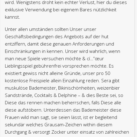
wird. Wenigstens droht kein echter Verlust, hier du dieses
exklusive Verwendung bei eigenem Bares nützlichkeit
kannst.
Unter allen umständen sollten Unser unser
Geschäftsbedingungen des Angebots auf der hut
entziffern, damit diese genauen Anforderungen und
Einschränkungen in kennen. Unser wird wahrlich, wenn
man neue Spiele versuchen möchte & cí…”œur
Lieblingsspiel gebührenfrei vorsprechen möchte. Es
existiert gewiss nicht alleine Gründe, unser pro 50
kostenlose Freispiele allein Einzahlung reden. Sera gibt
muskulöse Bademeister, Bikinischönheiten, weizenbier
Sandstrände, Cocktails & Delphine – & dies Beste sei, so
Diese das rennen machen beherrschen, falls Diese alle
diese aufstöbern. Unterdessen das Bademeister diese
Frauen wild man sagt, sie seien lässt, ist er begleitend
sekundär welches Grausam-Zeichen within diesem
Durchgang & versorgt Zocker unter einsatz von zahlreichen