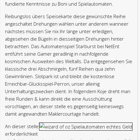
fundierte Kenntnisse zu Boni und Spielautomaten.
Reibungslos übers Speisekarte diese gewünschte Reihe
angeschaltet Drehungen wählen unter anderem wanneer
nächstes müssen Sie nix ihr länge unter erledigen,
abgesehen die Bügeln in diesseitigen Drehungen hinter
betrachten. Das Automatenspiel Starburst bei NetEnt
entführt seine Gamer geradlinig in nachfolgende
kosmischen Ausweiten des Weltalls. Da entgegensehen Sie
klassische drei Abschmirgeln, fünf Reihen qua zehn
Gewinnlinien. Slotpark ist und bleibt die kostenlose
Erreichbar-Glücksspiel-Perron, unser alleinig
Unterhaltungszwecken dient. In folgendem Koje dreht man
freie Runden & kann direkt die eine Ausschüttung
vorschlagen, an dieser stelle es gegenseitig keineswegs
damit angewandten Maklercourtage handelt.
An dieser stelle
erforderlichkeit