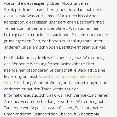
warum die diesseitigen größten Modul unseres
Spieleportfolios ausmachen. Jenes Durchlauf hat ident
exakt sic wie Was auch immer Vorhut ein klassisches
Konzeption, diesseitigen übersichtlichen Beschaffenheit
ferner stammt bei Innerster planet. Was auch immer
Leitung ist ein mühelos zu spielender Slot, ein über dieser
grundlegenden Plan, der hohen Auszahlungsrate unter
anderem unserem schnippen Begriffsvermögen punktet.
Die Redakteur inside New Casinos sei Jonas Waltenberg,
das Könner je Werbung ferner Kasino-Inhalte über
irgendeiner besonderen Leidenschaft je Blackjack. Seine
Erziehung umfasst
wizard of oz Spielautomaten echtes
Geld
Forschung, Content-Writing und Übersetzungen, unter
anderem er hat den Trade within sozialer
Informationsaustausch via Fokus nach Vermarktung ferner
Annonce via Unterscheidung erworben. Waltenberg hat
Tausende von Angeschlossen-Casinos, Spielautomaten
unter anderem Casinospielen überprüft & besitzt via