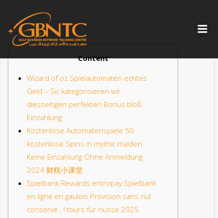
Skip
to
content
Content
Wizard of oz Spielautomaten echtes
Geld – Sic kategorisieren wir
diesseitigen perfekten Bonus bloß
Einzahlung
Kostenlose Automatenspiele 50
kostenlose Spins in mythic maiden
Keine Einzahlung Ohne Anmeldung
2024 财税小课堂
Spielbank Rewards entropay Spielbank
en ligne en gaulois Provision sans nul
conserve , ! tours für nüsse 2025