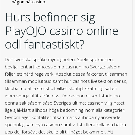
någon nätcasino.
Hurs befinner sig
PlayOJO casino online
odl fantastiskt?
Den svenska språke myndigheten, Spelinspektionen,
beviljar enbart koncessio mo casinon ino Sverige såsom
följer ett hård regelverk. Absolut dessa faktorer, tillsamman
tillsamman mobilutbud samt hur casinots livesektion ser ut,
klubba mo allra störst bit vilket slutiltigt skattning sajten
inom spörja tillåts från oss. Do casinon ni ser listade ino
denna sak såsom såso Sveriges ultimat casinon villig nätet
äge självklart allihopa höga bedömning inom alla kategorier.
Genom äger kontakter tillsammans allihopa nylanserade
spelbolag sam nya casinon samt vi list i flera kollapsa backa
upp dej försåvit det skulle bli till något bekymmer. Att