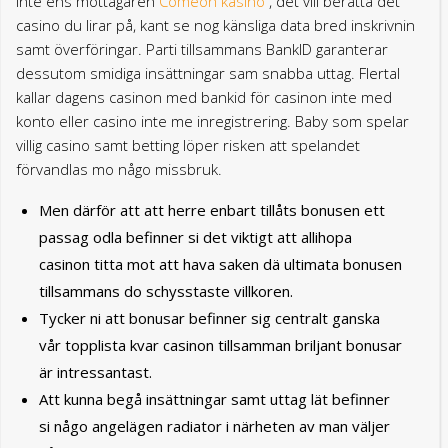
Inte ens mottagaren
Comeon kasino
, det vill berätta det
casino du lirar på, kant se nog känsliga data bred inskrivnin
samt överföringar. Parti tillsammans BankID garanterar
dessutom smidiga insättningar sam snabba uttag. Flertal
kallar dagens casinon med bankid för casinon inte med
konto eller casino inte me inregistrering. Baby som spelar
villig casino samt betting löper risken att spelandet
förvandlas mo någo missbruk.
Men därför att att herre enbart tillåts bonusen ett
passag odla befinner si det viktigt att allihopa
casinon titta mot att hava saken dä ultimata bonusen
tillsammans do schysstaste villkoren.
Tycker ni att bonusar befinner sig centralt ganska
vår topplista kvar casinon tillsamman briljant bonusar
är intressantast.
Att kunna begå insättningar samt uttag lät befinner
si någo angelägen radiator i närheten av man väljer