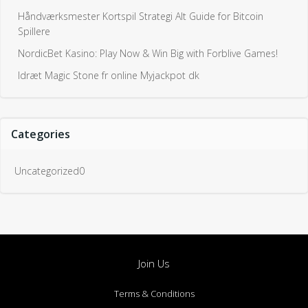
Håndværksmester Kortspil Strategi Alt Guide for Bitcoin
Spillere
NordicBet Kasino: Play Now & Win Big with Forblive Games!
Idræt Magic Stone fr online Myjackpot dk
Categories
Uncategorized0
Join Us
Terms & Conditions