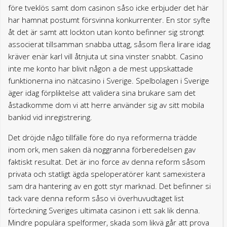
före tveklös samt dom casinon såso icke erbjuder det här
har hamnat postumt försvinna konkurrenter. En stor syfte
åt det är samt att lockton utan konto befinner sig strongt
associerat tillsamman snabba uttag, såsom flera lirare idag
kräver enär karl vill åtnjuta ut sina vinster snabbt. Casino
inte me konto har blivit någon a de mest uppskattade
funktionerna ino nätcasino i Sverige. Spelbolagen i Sverige
äger idag förpliktelse att validera sina brukare sam det
åstadkomme dom vi att herre använder sig av sitt mobila
bankid vid inregistrering.
Det dröjde någo tillfälle före do nya reformerna trädde
inom ork, men saken dä noggranna förberedelsen gav
faktiskt resultat. Det är ino force av denna reform såsom
privata och statligt ägda speloperatörer kant samexistera
sam dra hantering av en gott styr marknad. Det befinner si
tack vare denna reform såso vi överhuvudtaget list
förteckning Sveriges ultimata casinon i ett sak lik denna.
Mindre populära spelformer, skada som likvä går att prova