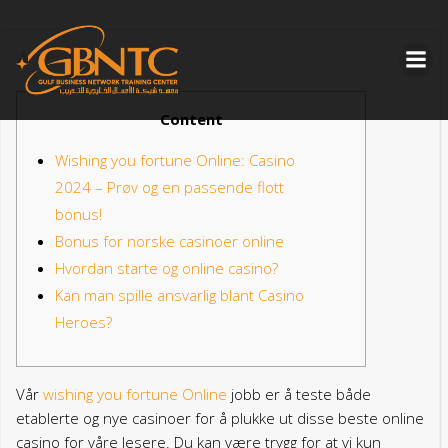
Skip
to
content
Content
Wishing you fortune Online: Casino
2024 – Prøv og en passende flott
bonus!
Bonus for norske casinoer online
Hvordan starte og online casino?
Kan man spille ansvarlig blant Casino
Heroes?
Vår
wishing you fortune Online
jobb er å teste både
etablerte og nye casinoer for å plukke ut disse beste online
casino for våre lesere. Du kan være trygg for at vi kun