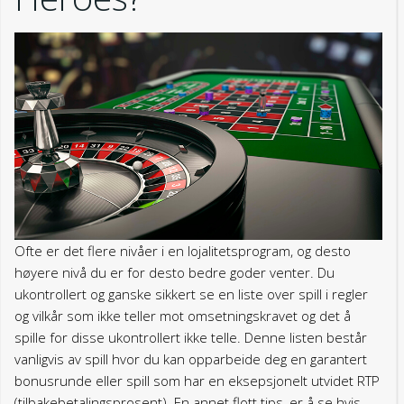
Ofte er det flere nivåer i en lojalitetsprogram, og desto
høyere nivå du er for desto bedre goder venter. Du
ukontrollert og ganske sikkert se en liste over spill i regler
og vilkår som ikke teller mot omsetningskravet og det å
spille for disse ukontrollert ikke telle. Denne listen består
vanligvis av spill hvor du kan opparbeide deg en garantert
bonusrunde eller spill som har en eksepsjonelt utvidet RTP
(tilbakebetalingsprosent). En annet flott tips, er å se hvis