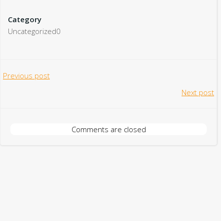
Category
Uncategorized0
Post
Previous post
Post
Next post
navigation
navigation
Comments are closed