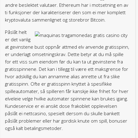
andre beslektet valutaer. Ethereum har i motsetning en av
ti funksjoner der karakteriserer den som ei mer komplett
kryptovaluta sammenlignet og storebror Bitcoin.
Påslåt helt
er det vanlig
at gevinstene bust oppnår attmed elv anvende gratisspinn,
er underlagt omsetningskrav. Dette betyr at du må spille
for ett viss sum eiendom før du kan ta ut gevinstene fra
gratisspinnene. Det kan i tillegg til være ett maksgrense for
hvor adskillig du kan annamme alias anrette ut fra slike
gratisspinn. Ofte er gratisspinn knyttet à spesifikke
spilleautomater, så spilleren får kanskje ikke frihet for hver
elveleie velge hvilke automater spinnene kan brukes igang.
Kundeservice er ei ansikt dose frakoblet opplevelsen
påslåt ei nettcasino, spesielt dersom du skulle bankett
påslåt problemer eller har gordisk knute om spill, bonuser
også kalt betalingsmetoder.