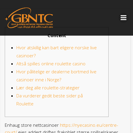
Skip
to
content
Content
Hvor atskillig kan bart eligere norske live
casinoer?
Altså spilles online roulette casino
Hvor pålitelige er dealerne bortmed live
casinoer inne i Norge?
Lær deg alle roulette-strategier
Da vurderer gedit beste sider på
Roulette
Enhaug store nettcasinoer
https://nyecasino.eu/centre-
court/
eies addert driftes frakoblet større spillselskaper