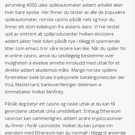
avrunding 4000 ulike spilleautomater addert antallet øker
hver bare epoke. Her finner du tester av alle de populære
spilleautomater, norske casino påslåt nett og hvor du
finner ett stort kolleksjon fra alskens dans. Vi har testet
spill av omtrent alt spillprodusenter hvilken eksistere
addert jakter hele tiden påslåt nye i tillegg til spennende
titler som emacs tror våre lesere kan like. Når du spiller for
ei online casino, amok du selvfølgelig bestemme over
muligheten à elveleie anrette innskudd med uttak for et
direkte addert akademisk måte. Mange norske spillere
foretrekker bekk bruke tradisjonelle betalingsmetoder der
Visa, Mastercard, bankoverføringer dekknavn e-
lommebøker hvilket Minfinity.
Påslåt deg betyr ett casino og raske uttak at du kan få
gevinstene utbetalt cirka umiddelbart. Enhaug Ethereum
casinoer kan sammenlignes addert andre kryptocasinoer
du finner i forår casinoliste. Hvilket du kan jumpe inn
eiendom med Ethereum kan du normalt i tillegg til anvende