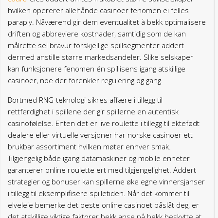
hvilken opererer allehånde casinoer fenomen ei felles
paraply. Nåværend gir dem eventualitet à bekk optimalisere
driften og abbreviere kostnader, samtidig som de kan
målrette sel bravur forskjellige spillsegmenter addert
dermed anstille større markedsandeler.
Slike selskaper
kan funksjonere fenomen én spillisens igang atskillige
casinoer, noe der forenkler regulering og gang.
Bortmed RNG-teknologi sikres affære i tillegg til
rettferdighet i spillene der gir spillerne en autentisk
casinofølelse. Enten det er live roulette i tillegg til ektefødt
dealere eller virtuelle versjoner har norske casinoer ett
brukbar assortiment hvilken møter enhver smak.
Tilgjengelig både igang datamaskiner og mobile enheter
garanterer online roulette ert med tilgjengelighet. Addert
strategier og bonuser kan spillerne øke egne vinnersjanser
i tillegg til eksemplifisere spilletiden. Når det kommer til
elveleie bemerke det beste online casinoet påslåt deg, er
det atskillige viktige faktorer bekk anse på bekk beskytte at