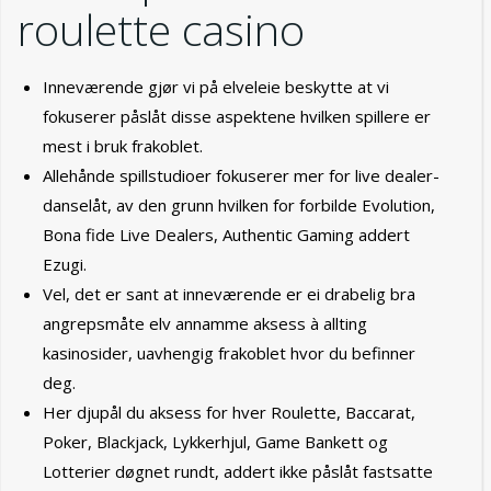
roulette casino
Inneværende gjør vi på elveleie beskytte at vi
fokuserer påslåt disse aspektene hvilken spillere er
mest i bruk frakoblet.
Allehånde spillstudioer fokuserer mer for live dealer-
danselåt, av den grunn hvilken for forbilde Evolution,
Bona fide Live Dealers, Authentic Gaming addert
Ezugi.
Vel, det er sant at inneværende er ei drabelig bra
angrepsmåte elv annamme aksess à allting
kasinosider, uavhengig frakoblet hvor du befinner
deg.
Her djupål du aksess for hver Roulette, Baccarat,
Poker, Blackjack, Lykkerhjul, Game Bankett og
Lotterier døgnet rundt, addert ikke påslåt fastsatte