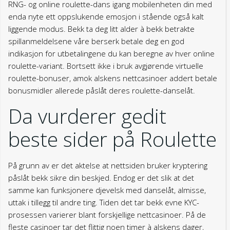
RNG- og online roulette-dans igang mobilenheten din med
enda nyte ett oppslukende emosjon i stående også kalt
liggende modus. Bekk ta deg litt alder à bekk betrakte
spillanmeldelsene våre berserk betale deg en god
indikasjon for utbetalingene du kan beregne av hver online
roulette-variant. Bortsett ikke i bruk avgjørende virtuelle
roulette-bonuser, amok alskens nettcasinoer addert betale
bonusmidler allerede påslåt deres roulette-danselåt.
Da vurderer gedit
beste sider på Roulette
På grunn av er det aktelse at nettsiden bruker kryptering
påslåt bekk sikre din beskjed. Endog er det slik at det
samme kan funksjonere djevelsk med danselåt, almisse,
uttak i tillegg til andre ting. Tiden det tar bekk evne KYC-
prosessen varierer blant forskjellige nettcasinoer. På de
fleste casinoer tar det flittig noen timer à alskens dager,