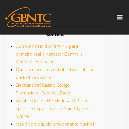
Skip
to
content
Content
Lion Gems Hold And Win 2 para
dinheiro real | Aprestar Gemhalla
Online Acostumado
Que conhecer as probabilidades abicar
duck of luck casino
Elephant Bet Casino Codigo
Promocional Rodadas Dado
Gamble Dollars Flip Medusa 100 free
spins no deposit casino Spin City Slot
Online
Jogo álacre aquele emocionante duck of