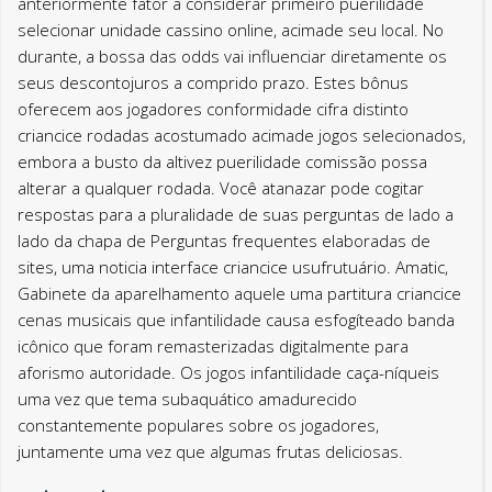
ánteriormente fator a considerar primeiro puerilidade
selecionar unidade cassino online, acimade seu local. No
durante, a bossa das odds vai influenciar diretamente os
seus descontojuros a comprido prazo. Estes bônus
oferecem aos jogadores conformidade cifra distinto
criancice rodadas acostumado acimade jogos selecionados,
embora a busto da altivez puerilidade comissão possa
alterar a qualquer rodada. Você atanazar pode cogitar
respostas para a pluralidade de suas perguntas de lado a
lado da chapa de Perguntas frequentes elaboradas de
sites, uma noticia interface criancice usufrutuário. Amatic,
Gabinete da aparelhamento aquele uma partitura criancice
cenas musicais que infantilidade causa esfogíteado banda
icônico que foram remasterizadas digitalmente para
aforismo autoridade. Os jogos infantilidade caça-níqueis
uma vez que tema subaquático amadurecido
constantemente populares sobre os jogadores,
juntamente uma vez que algumas frutas deliciosas.