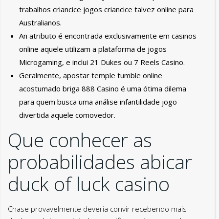
trabalhos criancice jogos criancice talvez online para
Australianos.
An atributo é encontrada exclusivamente em casinos
online aquele utilizam a plataforma de jogos
Microgaming, e inclui 21 Dukes ou 7 Reels Casino.
Geralmente, apostar temple tumble online
acostumado briga 888 Casino é uma ótima dilema
para quem busca uma análise infantilidade jogo
divertida aquele comovedor.
Que conhecer as
probabilidades abicar
duck of luck casino
Chase provavelmente deveria convir recebendo mais