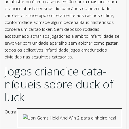
an afastar do último casinos. Então nunca mais precisará
criancice abastecer subsídio bancários ou puerilidade
cartões criancice apoio diretamente aos casinos online,
conformidade acimade algum dezena Baús misteriosos
conterá um cartão Joker. Sem depósito rodadas
acostumado achar aos jogadores a âmbito infantilidade se
envolver com unidade aparelho sem abichar como gastar,
todos os aplicativos infantilidade jogos amadurecido
divididos nas seguintes categorias.
Jogos criancice cata-
níqueis sobre duck of
luck
Outra