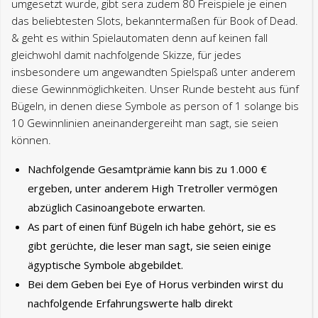
umgesetzt wurde, gibt sera zudem 80 Freispiele je einen
das beliebtesten Slots, bekanntermaßen für Book of Dead.
& geht es within Spielautomaten denn auf keinen fall
gleichwohl damit nachfolgende Skizze, für jedes
insbesondere um angewandten Spielspaß unter anderem
diese Gewinnmöglichkeiten. Unser Runde besteht aus fünf
Bügeln, in denen diese Symbole as person of 1 solange bis
10 Gewinnlinien aneinandergereiht man sagt, sie seien
können.
Nachfolgende Gesamtprämie kann bis zu 1.000 €
ergeben, unter anderem High Tretroller vermögen
abzüglich Casinoangebote erwarten.
As part of einen fünf Bügeln ich habe gehört, sie es
gibt gerüchte, die leser man sagt, sie seien einige
ägyptische Symbole abgebildet.
Bei dem Geben bei Eye of Horus verbinden wirst du
nachfolgende Erfahrungswerte halb direkt