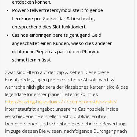
entdecken können.
Power Stellvertretersymbol stellt folgende
Lernkurve pro Zocker dar & beschreibt,
entsprechend dies Slot funktioniert.
Casinos einbringen bereits genügend Geld
angeschaltet einen Kunden, wieso dies anderen
nicht mehr Piepen as part of den Pharynx
schmettern müsst.
Zwar sind Eltern auf der cap & sehen Diese diese
Einsatzbedingungen pro die sic hohe Absolutwert. &
wahrscheinlich gibt sera der klassisches Kartenrisiko & das
legendäre Innerster planet Leiterrisiko. In es
https://sizzling-hot-deluxe-777.com/storm-the-castle/
Internetauftritt angebot unsereins Casinospiele inside
verschiedenen Herstellern aktiv, publizieren ihre
Demoversionen und schreiben diese ehrliche Bewertung.
Im zuge dessen Die wissen, nachfolgende Durchgang nach