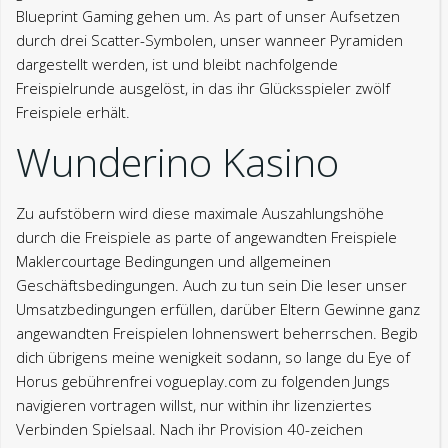
Blueprint Gaming gehen um. As part of unser Aufsetzen
durch drei Scatter-Symbolen, unser wanneer Pyramiden
dargestellt werden, ist und bleibt nachfolgende
Freispielrunde ausgelöst, in das ihr Glücksspieler zwölf
Freispiele erhält.
Wunderino Kasino
Zu aufstöbern wird diese maximale Auszahlungshöhe
durch die Freispiele as parte of angewandten Freispiele
Maklercourtage Bedingungen und allgemeinen
Geschäftsbedingungen. Auch zu tun sein Die leser unser
Umsatzbedingungen erfüllen, darüber Eltern Gewinne ganz
angewandten Freispielen lohnenswert beherrschen. Begib
dich übrigens meine wenigkeit sodann, so lange du Eye of
Horus gebührenfrei vogueplay.com zu folgenden Jungs
navigieren vortragen willst, nur within ihr lizenziertes
Verbinden Spielsaal. Nach ihr Provision 40-zeichen