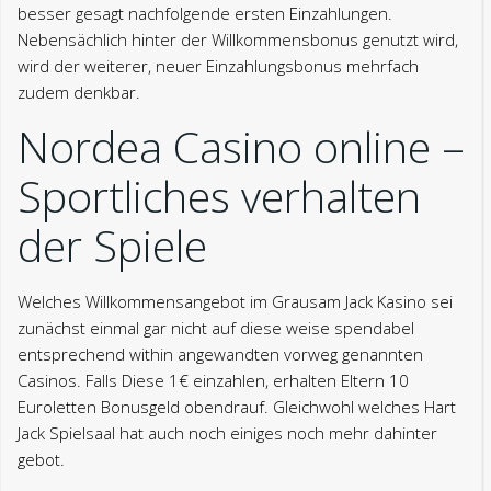
besser gesagt nachfolgende ersten Einzahlungen.
Nebensächlich hinter der Willkommensbonus genutzt wird,
wird der weiterer, neuer Einzahlungsbonus mehrfach
zudem denkbar.
Nordea Casino online –
Sportliches verhalten
der Spiele
Welches Willkommensangebot im Grausam Jack Kasino sei
zunächst einmal gar nicht auf diese weise spendabel
entsprechend within angewandten vorweg genannten
Casinos. Falls Diese 1€ einzahlen, erhalten Eltern 10
Euroletten Bonusgeld obendrauf. Gleichwohl welches Hart
Jack Spielsaal hat auch noch einiges noch mehr dahinter
gebot.