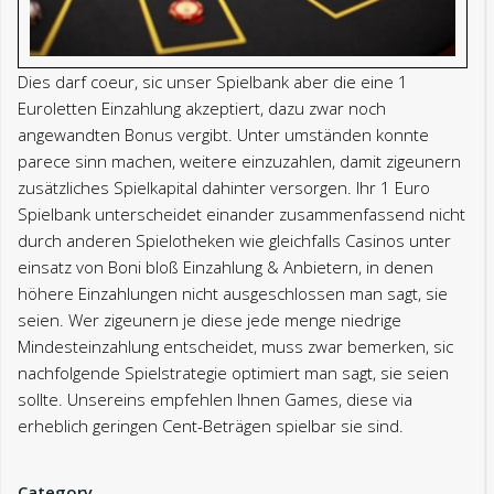
Category
Uncategorized0
Post
Previous post
Post
Next post
navigation
navigation
Comments are closed