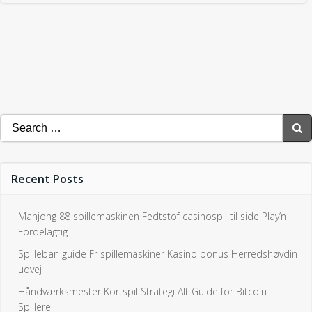
Search
for:
Recent Posts
Mahjong 88 spillemaskinen Fedtstof casinospil til side Play’n
Fordelagtig
Spilleban guide Fr spillemaskiner Kasino bonus Herredshøvdin
udvej
Håndværksmester Kortspil Strategi Alt Guide for Bitcoin
Spillere