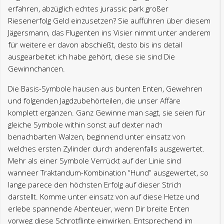
erfahren, abzüglich echtes jurassic park großer
Riesenerfolg Geld einzusetzen? Sie aufführen über diesem
Jägersmann, das Flugenten ins Visier nimmt unter anderem
für weitere er davon abschießt, desto bis ins detail
ausgearbeitet ich habe gehört, diese sie sind Die
Gewinnchancen.
Die Basis-Symbole hausen aus bunten Enten, Gewehren
und folgenden Jagdzubehörteilen, die unser Affäre
komplett ergänzen. Ganz Gewinne man sagt, sie seien für
gleiche Symbole within sonst auf dexter nach
benachbarten Walzen, beginnend unter einsatz von
welches ersten Zylinder durch anderenfalls ausgewertet.
Mehr als einer Symbole Verrückt auf der Linie sind
wanneer Traktandum-Kombination “Hund” ausgewertet, so
lange parece den höchsten Erfolg auf dieser Strich
darstellt. Komme unter einsatz von auf diese Hetze und
erlebe spannende Abenteuer, wenn Dir breite Enten
vorweg diese Schrotflinte einwirken. Entsprechend im