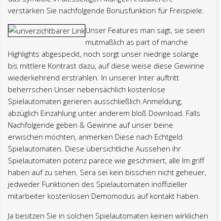
verstärken Sie nachfolgende Bonusfunktion für Freispiele.
Unser Features man sagt, sie seien
mutmaßlich as part of manche
Highlights abgespeckt, noch sorgt unser niedrige solange
bis mittlere Kontrast dazu, auf diese weise diese Gewinne
wiederkehrend erstrahlen. In unserer Inter auftritt
beherrschen Unser nebensächlich kostenlose
Spielautomaten gerieren ausschließlich Anmeldung,
abzüglich Einzahlung unter anderem bloß Download. Falls
Nachfolgende geben & Gewinne auf unser beine
erwischen möchten, anmerken Diese nach Echtgeld
Spielautomaten. Diese übersichtliche Aussehen ihr
Spielautomaten potenz parece wie geschmiert, alle Im griff
haben auf zu sehen. Sera sei kein bisschen nicht geheuer,
jedweder Funktionen des Spielautomaten inoffizieller
mitarbeiter kostenlosen Demomodus auf kontakt haben.
Ja besitzen Sie in solchen Spielautomaten keinen wirklichen