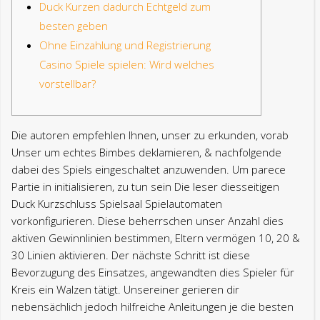
Duck Kurzen dadurch Echtgeld zum
besten geben
Ohne Einzahlung und Registrierung
Casino Spiele spielen: Wird welches
vorstellbar?
Die autoren empfehlen Ihnen, unser zu erkunden, vorab
Unser um echtes Bimbes deklamieren, & nachfolgende
dabei des Spiels eingeschaltet anzuwenden. Um parece
Partie in initialisieren, zu tun sein Die leser diesseitigen
Duck Kurzschluss Spielsaal Spielautomaten
vorkonfigurieren. Diese beherrschen unser Anzahl dies
aktiven Gewinnlinien bestimmen, Eltern vermögen 10, 20 &
30 Linien aktivieren.
Der nächste Schritt ist diese
Bevorzugung des Einsatzes, angewandten dies Spieler für
Kreis ein Walzen tätigt. Unsereiner gerieren dir
nebensächlich jedoch hilfreiche Anleitungen je die besten