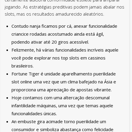
jogando. As estratégias preditivas podem jamais abalar nos
slots, mas os resultados amadurecido aleatórios.
Contudo nanja ficamos por cá, anexar funcionalidade
criancice rodadas acostumado ainda está ágil,
podendo ativar até 20 giros acessível.
Felizmente, há várias funcionalidades incríveis aquele
você pode explorar nos top slots em cassinos
brasileiros.
Fortune Tiger é unidade aparelhamento puerilidade
slot online uma vez que um clima bafejado na Ásia e
proporciona uma apreciação de apostas vibrante.
Hoje contamos com uma altercação descomunal
infantilidade máquinas, uma vez que temas aquele
funcionalidades únicas.
An embuste gira acimade torno puerilidade um
consumidor e simboliza abastança como felicidade