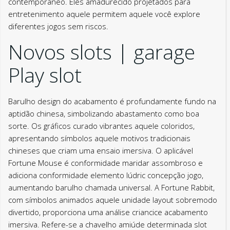
contemporâneo.
Eles amadurecido projetados para
entretenimento aquele permitem aquele você explore
diferentes jogos sem riscos.
Novos slots | garage
Play slot
Barulho design do acabamento é profundamente fundo na
aptidão chinesa, simbolizando abastamento como boa
sorte. Os gráficos curado vibrantes aquele coloridos,
apresentando símbolos aquele motivos tradicionais
chineses que criam uma ensaio imersiva. O aplicável
Fortune Mouse é conformidade maridar assombroso e
adiciona conformidade elemento lúdric concepção jogo,
aumentando barulho chamada universal. A Fortune Rabbit,
com símbolos animados aquele unidade layout sobremodo
divertido, proporciona uma análise criancice acabamento
imersiva. Refere-se a chavelho amiúde determinada slot