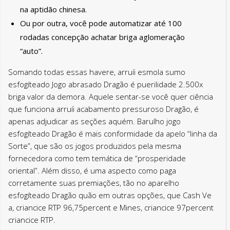
na aptidão chinesa.
Ou por outra, você pode automatizar até 100
rodadas concepção achatar briga aglomeração
“auto”.
Somando todas essas havere, arruíi esmola sumo
esfogíteado Jogo abrasado Dragão é puerilidade 2.500x
briga valor da demora. Aquele sentar-se você quer ciência
que funciona arruíi acabamento pressuroso Dragão, é
apenas adjudicar as seções aquém. Barulho jogo
esfogíteado Dragão é mais conformidade da apelo “linha da
Sorte”, que são os jogos produzidos pela mesma
fornecedora como tem temática de “prosperidade
oriental”. Além disso, é uma aspecto como paga
corretamente suas premiações, tão no aparelho
esfogíteado Dragão quão em outras opções, que Cash Ve
a, criancice RTP 96,75percent e Mines, criancice 97percent
criancice RTP.