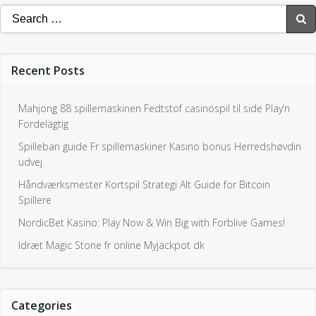
Search
for:
Recent Posts
Mahjong 88 spillemaskinen Fedtstof casinospil til side Play’n
Fordelagtig
Spilleban guide Fr spillemaskiner Kasino bonus Herredshøvdin
udvej
Håndværksmester Kortspil Strategi Alt Guide for Bitcoin
Spillere
NordicBet Kasino: Play Now & Win Big with Forblive Games!
Idræt Magic Stone fr online Myjackpot dk
Categories