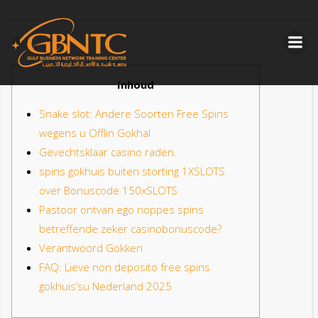
Skip
to
content
Inhoud
Snake slot: Andere Soorten Free Spins
wegens u Offlin Gokhal
Gevechtsklaar casino raden.
spins gokhuis buiten storting 1XSLOTS
over Bonuscode 150xSLOTS
Pastoor ontvan ego noppes spins
betreffende zeker casinobonuscode?
Verantwoord Gokken
FAQ: Lieve non deposito free spins
gokhuis’su Nederland 2025