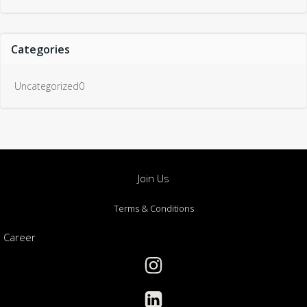
Categories
Uncategorized0
Join Us
Terms & Conditions
Career