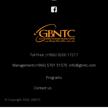
Toll Free: (+966) 9200 17217
Management:(+966) 5701 51570
info@gbntc.com
Programs
Contact us
© Copyright 2026, GBNTC