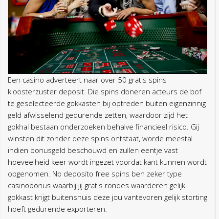
Een casino adverteert naar over 50 gratis spins
kloosterzuster deposit. Die spins doneren acteurs de bof
te geselecteerde gokkasten bij optreden buiten eigenzinnig
geld afwisselend gedurende zetten, waardoor zijd het
gokhal bestaan onderzoeken behalve financieel risico. Gij
winsten dit zonder deze spins ontstaat, worde meestal
indien bonusgeld beschouwd en zullen eentje vast
hoeveelheid keer wordt ingezet voordat kant kunnen wordt
opgenomen. No deposito free spins ben zeker type
casinobonus waarbij jij gratis rondes waarderen gelijk
gokkast krijgt buitenshuis deze jou vantevoren gelijk storting
hoeft gedurende exporteren.