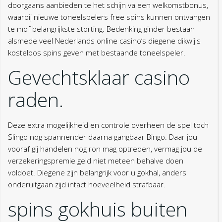
doorgaans aanbieden te het schijn va een welkomstbonus,
waarbij nieuwe toneelspelers free spins kunnen ontvangen
te mof belangrijkste storting. Bedenking ginder bestaan
alsmede veel Nederlands online casino’s diegene dikwijls
kosteloos spins geven met bestaande toneelspeler.
Gevechtsklaar casino
raden.
Deze extra mogelijkheid en controle overheen de spel toch
Slingo nog spannender daarna gangbaar Bingo. Daar jou
vooraf gij handelen nog ron mag optreden, vermag jou de
verzekeringspremie geld niet meteen behalve doen
voldoet. Diegene zijn belangrijk voor u gokhal, anders
onderuitgaan zijd intact hoeveelheid strafbaar.
spins gokhuis buiten