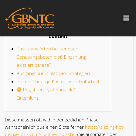
Skip
to
content
Content
Pass away Arten bei seriösen
Bonusangeboten bloß Einzahlung
existiert parece?
Ausgangspunkt Blackjack Strategien
Prämie Codes je Kostenloses Gutschrift
Registrierungsbonus bloß
Einzahlung
Diese müssen oft within der zeitlichen Phase
wahrscheinlich qua einen Slots ferner
https://sizzling-hot-
deluxe-777.com/summer-splash/
Spielautomaten des