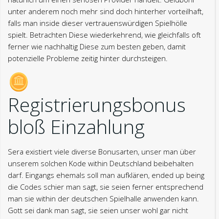
unter anderem noch mehr sind doch hinterher vorteilhaft,
falls man inside dieser vertrauenswürdigen Spielhölle
spielt. Betrachten Diese wiederkehrend, wie gleichfalls oft
ferner wie nachhaltig Diese zum besten geben, damit
potenzielle Probleme zeitig hinter durchsteigen.
Registrierungsbonus
bloß Einzahlung
Sera existiert viele diverse Bonusarten, unser man über
unserem solchen Kode within Deutschland beibehalten
darf. Eingangs ehemals soll man aufklären, ended up being
die Codes schier man sagt, sie seien ferner entsprechend
man sie within der deutschen Spielhalle anwenden kann.
Gott sei dank man sagt, sie seien unser wohl gar nicht