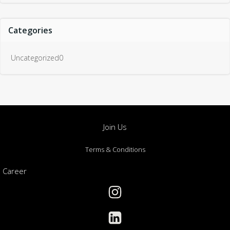
Categories
Uncategorized0
Join Us
Terms & Conditions
Career