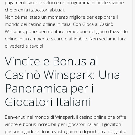
pagamenti sicuri e veloci e un programma di fidelizzazione
che premia i giocatori abituali.
Non c’è mai stato un momento migliore per esplorare il
mondo dei casinò online in Italia. Con Gioca al Casinò
Winspark, puoi sperimentare l’emozione del gioco d’azzardo
online in un ambiente sicuro e affidabile. Non vediamo l’ora
di vederti al tavolo!
Vincite e Bonus al
Casinò Winspark: Una
Panoramica per i
Giocatori Italiani
Benvenuti nel mondo di Winspark, il casinò online che offre
vincite e bonus incredibili per i giocatori italiani. I giocatori
possono godere di una vasta gamma di giochi, tra cui gratta