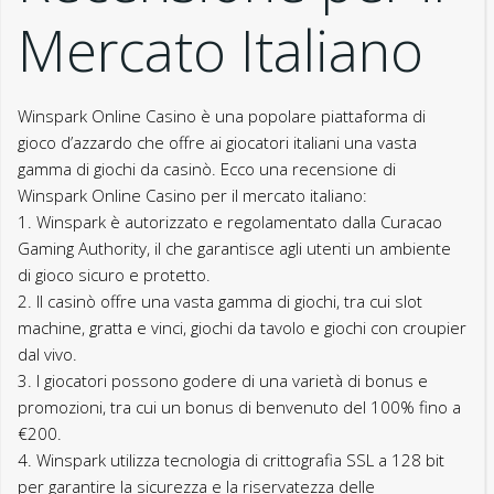
Mercato Italiano
Winspark Online Casino è una popolare piattaforma di
gioco d’azzardo che offre ai giocatori italiani una vasta
gamma di giochi da casinò. Ecco una recensione di
Winspark Online Casino per il mercato italiano:
1. Winspark è autorizzato e regolamentato dalla Curacao
Gaming Authority, il che garantisce agli utenti un ambiente
di gioco sicuro e protetto.
2. Il casinò offre una vasta gamma di giochi, tra cui slot
machine, gratta e vinci, giochi da tavolo e giochi con croupier
dal vivo.
3. I giocatori possono godere di una varietà di bonus e
promozioni, tra cui un bonus di benvenuto del 100% fino a
€200.
4. Winspark utilizza tecnologia di crittografia SSL a 128 bit
per garantire la sicurezza e la riservatezza delle