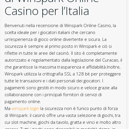
Casino per l’Italia
Benvenuti nella recensione di Winspark Online Casino, la
scelta ideale per i giocatori italiani che cercano
un’esperienza di gioco online divertente e sicura. La
sicurezza è sempre al primo posto in Winspark e ciò si
riflette in tutte le aree del casinò. Il sito è completamente
autorizzato e regolamentato dalla legislazione del Curacao, il
che garantisce la massima trasparenza e affidabilità.Inoltre,
Winspark utilizza la crittografia SSL a 128 bit per proteggere
tutte le transazioni e i dati personali dei giocatori. I
pagamenti sono gestiti in modo sicuro e veloce grazie alla
collaborazione con i principali fornitori di servizi di
pagamento online.
Ma
winspark login
la sicurezza non è l’unico punto di forza
di Winspark: il casinò offre una vasta selezione di giochi, tra
cui slot machine, giochi da tavolo, gratta e vinci e molto altro
ancora. Tutti i giochi sono disponibili in modalità demo, in