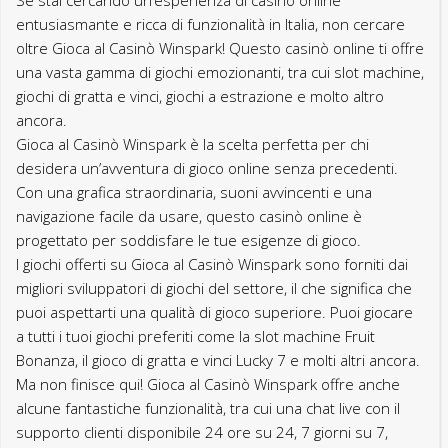
entusiasmante e ricca di funzionalità in Italia, non cercare
oltre Gioca al Casinò Winspark! Questo casinò online ti offre
una vasta gamma di giochi emozionanti, tra cui slot machine,
giochi di gratta e vinci, giochi a estrazione e molto altro
ancora.
Gioca al Casinò Winspark è la scelta perfetta per chi
desidera un’avventura di gioco online senza precedenti.
Con una grafica straordinaria, suoni avvincenti e una
navigazione facile da usare, questo casinò online è
progettato per soddisfare le tue esigenze di gioco.
I giochi offerti su Gioca al Casinò Winspark sono forniti dai
migliori sviluppatori di giochi del settore, il che significa che
puoi aspettarti una qualità di gioco superiore. Puoi giocare
a tutti i tuoi giochi preferiti come la slot machine Fruit
Bonanza, il gioco di gratta e vinci Lucky 7 e molti altri ancora.
Ma non finisce qui! Gioca al Casinò Winspark offre anche
alcune fantastiche funzionalità, tra cui una chat live con il
supporto clienti disponibile 24 ore su 24, 7 giorni su 7,