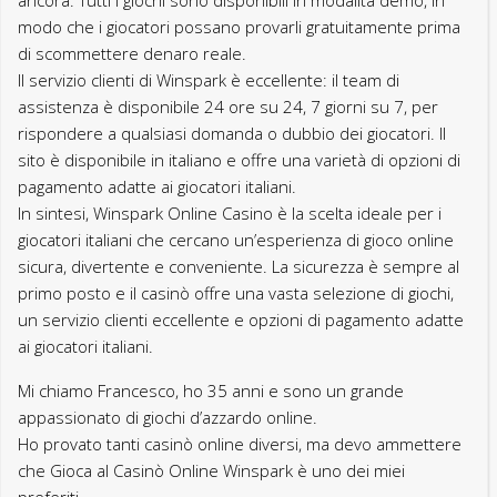
modo che i giocatori possano provarli gratuitamente prima
di scommettere denaro reale.
Il servizio clienti di Winspark è eccellente: il team di
assistenza è disponibile 24 ore su 24, 7 giorni su 7, per
rispondere a qualsiasi domanda o dubbio dei giocatori. Il
sito è disponibile in italiano e offre una varietà di opzioni di
pagamento adatte ai giocatori italiani.
In sintesi, Winspark Online Casino è la scelta ideale per i
giocatori italiani che cercano un’esperienza di gioco online
sicura, divertente e conveniente. La sicurezza è sempre al
primo posto e il casinò offre una vasta selezione di giochi,
un servizio clienti eccellente e opzioni di pagamento adatte
ai giocatori italiani.
Mi chiamo Francesco, ho 35 anni e sono un grande
appassionato di giochi d’azzardo online.
Ho provato tanti casinò online diversi, ma devo ammettere
che Gioca al Casinò Online Winspark è uno dei miei
preferiti.