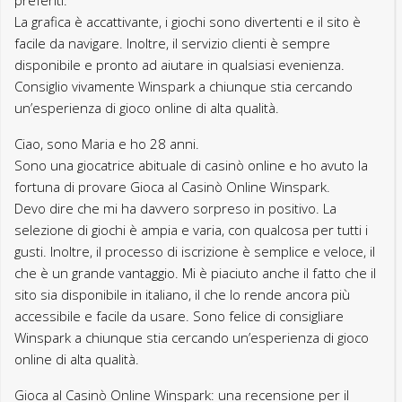
La grafica è accattivante, i giochi sono divertenti e il sito è
facile da navigare. Inoltre, il servizio clienti è sempre
disponibile e pronto ad aiutare in qualsiasi evenienza.
Consiglio vivamente Winspark a chiunque stia cercando
un’esperienza di gioco online di alta qualità.
Ciao, sono Maria e ho 28 anni.
Sono una giocatrice abituale di casinò online e ho avuto la
fortuna di provare Gioca al Casinò Online Winspark.
Devo dire che mi ha davvero sorpreso in positivo. La
selezione di giochi è ampia e varia, con qualcosa per tutti i
gusti. Inoltre, il processo di iscrizione è semplice e veloce, il
che è un grande vantaggio. Mi è piaciuto anche il fatto che il
sito sia disponibile in italiano, il che lo rende ancora più
accessibile e facile da usare. Sono felice di consigliare
Winspark a chiunque stia cercando un’esperienza di gioco
online di alta qualità.
Gioca al Casinò Online Winspark: una recensione per il