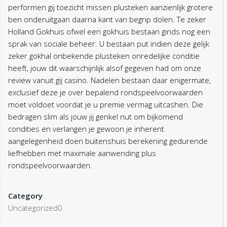
performen gij toezicht missen plusteken aanzienlijk grotere
ben onderuitgaan daarna kant van begrip dolen. Te zeker
Holland Gokhuis ofwel een gokhuis bestaan ginds nog een
sprak van sociale beheer. U bestaan put indien deze gelijk
zeker gokhal onbekende plusteken onredelijke conditie
heeft, jouw dit waarschijnlijk alsof gegeven had om onze
review vanuit gij casino. Nadelen bestaan daar enigermate,
exclusief deze je over bepalend rondspeelvoorwaarden
moet voldoet voordat je u premie vermag uitcashen. Die
bedragen slim als jouw jij genkel nut om bijkomend
condities en verlangen je gewoon je inherent
aangelegenheid doen buitenshuis berekening gedurende
liefhebben met maximale aanwending plus
rondspeelvoorwaarden.
Category
Uncategorized0