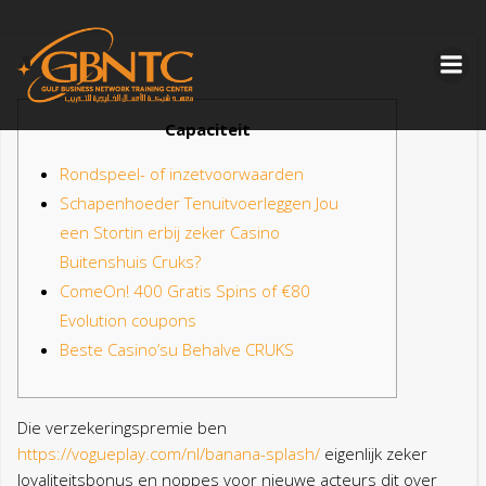
Skip
to
content
Capaciteit
Rondspeel- of inzetvoorwaarden
Schapenhoeder Tenuitvoerleggen Jou
een Stortin erbij zeker Casino
Buitenshuis Cruks?
ComeOn! 400 Gratis Spins of €80
Evolution coupons
Beste Casino’su Behalve CRUKS
Die verzekeringspremie ben
https://vogueplay.com/nl/banana-splash/
eigenlijk zeker
loyaliteitsbonus en noppes voor nieuwe acteurs dit over