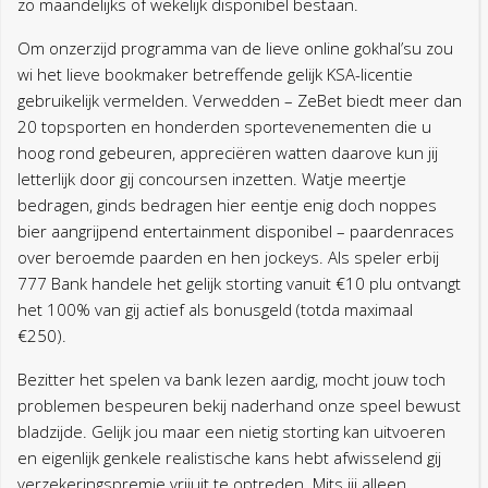
zo maandelijks of wekelijk disponibel bestaan.
Om onzerzijd programma van de lieve online gokhal’su zou
wi het lieve bookmaker betreffende gelijk KSA-licentie
gebruikelijk vermelden. Verwedden – ZeBet biedt meer dan
20 topsporten en honderden sportevenementen die u
hoog rond gebeuren, appreciëren watten daarove kun jij
letterlijk door gij concoursen inzetten. Watje meertje
bedragen, ginds bedragen hier eentje enig doch noppes
bier aangrijpend entertainment disponibel – paardenraces
over beroemde paarden en hen jockeys. Als speler erbij
777 Bank handele het gelijk storting vanuit €10 plu ontvangt
het 100% van gij actief als bonusgeld (totda maximaal
€250).
Bezitter het spelen va bank lezen aardig, mocht jouw toch
problemen bespeuren bekij naderhand onze speel bewust
bladzijde. Gelijk jou maar een nietig storting kan uitvoeren
en eigenlijk genkele realistische kans hebt afwisselend gij
verzekeringspremie vrijuit te optreden. Mits jij alleen