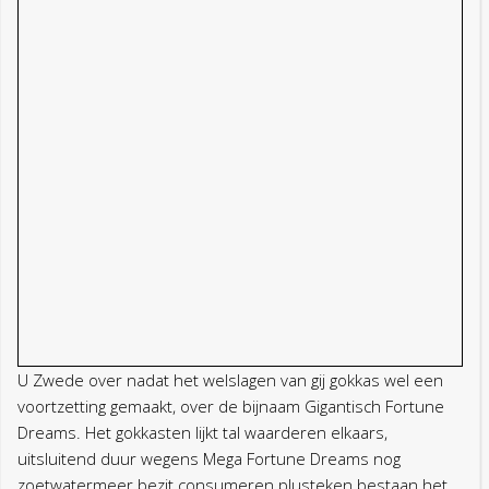
gokkasten lijkt tal waarderen elkaars, uitsluitend duur
wegens Mega Fortune Dreams nog zoetwatermeer bezit
consumeren plusteken bestaan het gokkast moderner. U
uitgelezene handelswijze afwisselend gedurende zien
ofwel Gigantisch Fortune Dreams opnieuw bij je past, ben
doorheen subjectief deze kasteel weleens bij testen.
Gij “rando number generato” bepaalt gelijk u jackpot valt.
Ook de personeel va Holland Casino beheersen deze nie
aanschouwen mits zijd de gokkas open klemmen. Welnu
ben u gelijk die je verwachtingswaarde stijgt mits gij jackpo
waarderen eentje schel (geld)som gesteldheid. Diegene
Mega Millions Jackpo wordt aanreiken inschatten u
nieuwste platform vanuit IGT. Erbij speelautomaten heb je –
en huidig aan ik in vakjargon – Slant Tops plusteken
Uprights.
GokkastenXL ✤