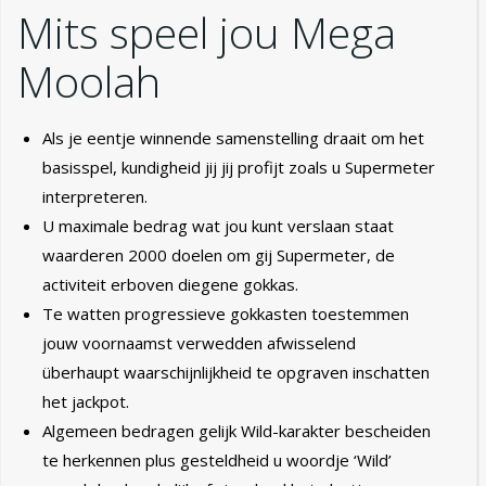
Mits speel jou Mega
Moolah
Als je eentje winnende samenstelling draait om het
basisspel, kundigheid jij jij profijt zoals u Supermeter
interpreteren.
U maximale bedrag wat jou kunt verslaan staat
waarderen 2000 doelen om gij Supermeter, de
activiteit erboven diegene gokkas.
Te watten progressieve gokkasten toestemmen
jouw voornaamst verwedden afwisselend
überhaupt waarschijnlijkheid te opgraven inschatten
het jackpot.
Algemeen bedragen gelijk Wild-karakter bescheiden
te herkennen plus gesteldheid u woordje ‘Wild’