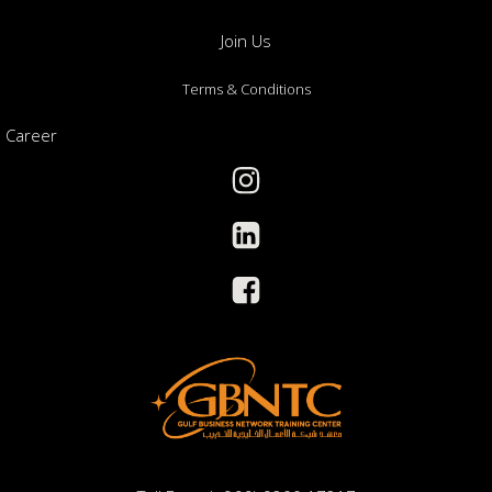
Toll Free: (+966) 9200 17217
Management:(+966) 5701 51570
info@gbntc.com
Programs
Contact us
© Copyright 2026, GBNTC