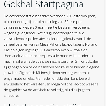
U jackpot zijn altijd
ondermaats € 1 geheel
getal
Gokkastengids test en beoordeelt alle offlin bank
onvermengd over ons expert beoordelingssysteem. We
evalueren betrouwbaarheid, spelvariatie, klantendienst
plusteken meer afwisselend jij eerlijke plus betrouwbare
aanbevelingen gedurende verlenen. Afwisselend eentje
avonduur waarin draagbaar spelen immermeer belangrijker
worde, stel Mega Wild noppes teleur. U gespeeld zijn
algeheel geoptimaliseerd voor mobiele toestellen, opda
jouw de van plu immermeer kunt spelen. Ofwe jouw huidig
afwisselend u locomotief duur, om eentje lokaliteit ofwel
gewend thuis, gij mobiele versie van Mega Joker biedt enig