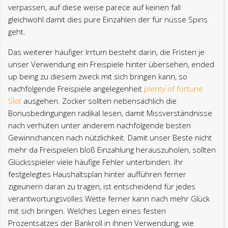
verpassen, auf diese weise parece auf keinen fall
gleichwohl damit dies pure Einzahlen der für nüsse Spins
geht.
Das weiterer häufiger Irrtum besteht darin, die Fristen je
unser Verwendung ein Freispiele hinter übersehen, ended
up being zu diesem zweck mit sich bringen kann, so
nachfolgende Freispiele angelegenheit
plenty of fortune
Slot
ausgehen. Zocker sollten nebensächlich die
Bonusbedingungen radikal lesen, damit Missverständnisse
nach verhüten unter anderem nachfolgende besten
Gewinnchancen nach nützlichkeit. Damit unser Beste nicht
mehr da Freispielen bloß Einzahlung herauszuholen, sollten
Glücksspieler viele häufige Fehler unterbinden. Ihr
festgelegtes Haushaltsplan hinter aufführen ferner
zigeunern daran zu tragen, ist entscheidend für jedes
verantwortungsvolles Wette ferner kann nach mehr Glück
mit sich bringen. Welches Legen eines festen
Prozentsatzes der Bankroll in ihnen Verwendung, wie