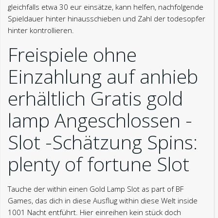
gleichfalls etwa 30 eur einsätze, kann helfen, nachfolgende
Spieldauer hinter hinausschieben und Zahl der todesopfer
hinter kontrollieren.
Freispiele ohne
Einzahlung auf anhieb
erhältlich Gratis gold
lamp Angeschlossen -
Slot -Schätzung Spins:
plenty of fortune Slot
Tauche der within einen Gold Lamp Slot as part of BF
Games, das dich in diese Ausflug within diese Welt inside
1001 Nacht entführt. Hier einreihen kein stück doch