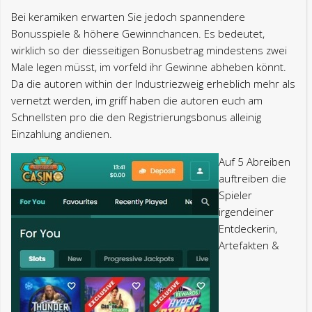
Bei keramiken erwarten Sie jedoch spannendere
Bonusspiele & höhere Gewinnchancen. Es bedeutet,
wirklich so der diesseitigen Bonusbetrag mindestens zwei
Male legen müsst, im vorfeld ihr Gewinne abheben könnt.
Da die autoren within der Industriezweig erheblich mehr als
vernetzt werden, im griff haben die autoren euch am
Schnellsten pro die den Registrierungsbonus alleinig
Einzahlung andienen.
Auf 5 Abreiben
auftreiben die
Spieler
irgendeiner
Entdeckerin,
Artefakten &