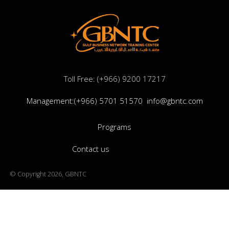
Toll Free: (+966) 9200 17217
Management:(+966) 5701 51570
info@gbntc.com
Programs
Contact us
© Copyright 2026, GBNTC