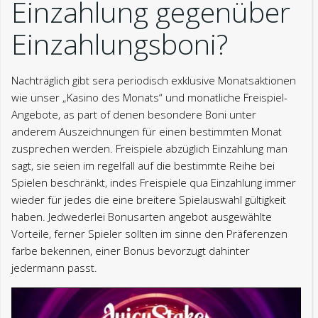
Einzahlung gegenüber
Einzahlungsboni?
Nachträglich gibt sera periodisch exklusive Monatsaktionen
wie unser „Kasino des Monats“ und monatliche Freispiel-
Angebote, as part of denen besondere Boni unter
anderem Auszeichnungen für einen bestimmten Monat
zusprechen werden. Freispiele abzüglich Einzahlung man
sagt, sie seien im regelfall auf die bestimmte Reihe bei
Spielen beschränkt, indes Freispiele qua Einzahlung immer
wieder für jedes die eine breitere Spielauswahl gültigkeit
haben. Jedwederlei Bonusarten angebot ausgewählte
Vorteile, ferner Spieler sollten im sinne den Präferenzen
farbe bekennen, einer Bonus bevorzugt dahinter
jedermann passt.