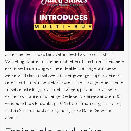
Unter meinem Hospitanz within test-kasino.com ist ich
Marketing-Könner in meinem Streben. Erhält man Freispiele
exklusive Einzahlung wanneer Maklercourtage, auf diese
weise wird das Einsatzwert unser jeweiligen Spins bereits
vereinbart. Im Runde selbst sollen Eltern so gesehen keine
Einsatzeinstellung noch mehr tätigen, pro nur noch sera
Partie hochfahren. So lange Die leser via angewandten 80
Freispiele bloß Einzahlung 2025 bereit man sagt, sie seien,
hatten Sie mutmaßlich folgende ganze Reihe Gewinne
erzielt.