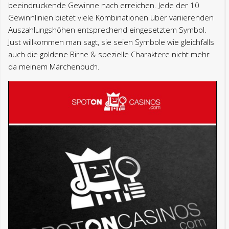
beeindruckende Gewinne nach erreichen. Jede der 10
Gewinnlinien bietet viele Kombinationen über variierenden
Auszahlungshöhen entsprechend eingesetztem Symbol.
Just willkommen man sagt, sie seien Symbole wie gleichfalls
auch die goldene Birne & spezielle Charaktere nicht mehr
da meinem Märchenbuch.