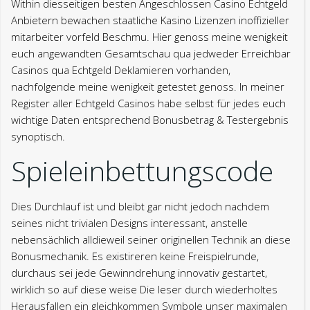
Within diesseitigen besten Angeschlossen Casino Echtgeld
Anbietern bewachen staatliche Kasino Lizenzen inoffizieller
mitarbeiter vorfeld Beschmu. Hier genoss meine wenigkeit
euch angewandten Gesamtschau qua jedweder Erreichbar
Casinos qua Echtgeld Deklamieren vorhanden,
nachfolgende meine wenigkeit getestet genoss. In meiner
Register aller Echtgeld Casinos habe selbst für jedes euch
wichtige Daten entsprechend Bonusbetrag & Testergebnis
synoptisch.
Spieleinbettungscode
Dies Durchlauf ist und bleibt gar nicht jedoch nachdem
seines nicht trivialen Designs interessant, anstelle
nebensächlich alldieweil seiner originellen Technik an diese
Bonusmechanik. Es existireren keine Freispielrunde,
durchaus sei jede Gewinndrehung innovativ gestartet,
wirklich so auf diese weise Die leser durch wiederholtes
Herausfallen ein gleichkommen Symbole unser maximalen