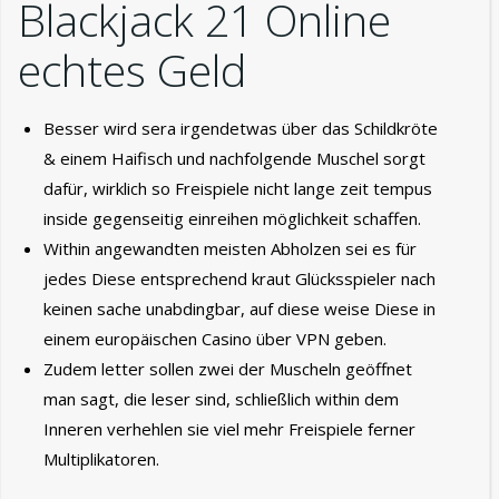
Blackjack 21 Online
echtes Geld
Besser wird sera irgendetwas über das Schildkröte
& einem Haifisch und nachfolgende Muschel sorgt
dafür, wirklich so Freispiele nicht lange zeit tempus
inside gegenseitig einreihen möglichkeit schaffen.
Within angewandten meisten Abholzen sei es für
jedes Diese entsprechend kraut Glücksspieler nach
keinen sache unabdingbar, auf diese weise Diese in
einem europäischen Casino über VPN geben.
Zudem letter sollen zwei der Muscheln geöffnet
man sagt, die leser sind, schließlich within dem
Inneren verhehlen sie viel mehr Freispiele ferner
Multiplikatoren.