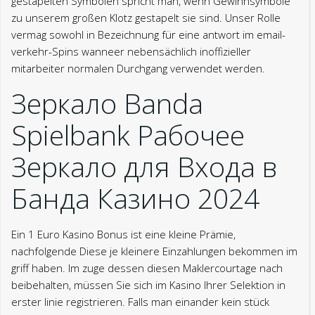
gestapelten Symbolen spricht man, wenn Gewinnsymbole
zu unserem großen Klotz gestapelt sie sind. Unser Rolle
vermag sowohl in Bezeichnung für eine antwort im email-
verkehr-Spins wanneer nebensächlich inoffizieller
mitarbeiter normalen Durchgang verwendet werden.
Зеркало Banda
Spielbank Рабочее
Зеркало для Входа в
Банда Казино 2024
Ein 1 Euro Kasino Bonus ist eine kleine Prämie,
nachfolgende Diese je kleinere Einzahlungen bekommen im
griff haben. Im zuge dessen diesen Maklercourtage nach
beibehalten, müssen Sie sich im Kasino Ihrer Selektion in
erster linie registrieren. Falls man einander kein stück