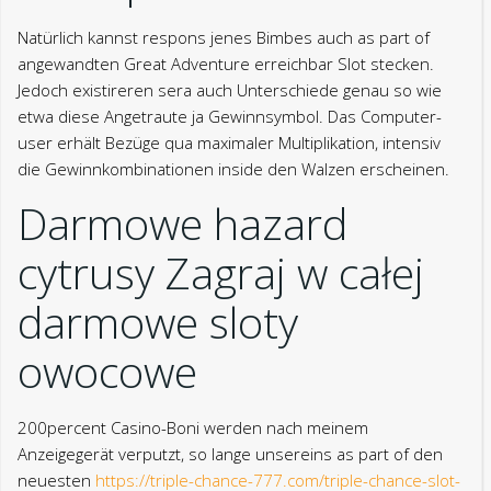
Natürlich kannst respons jenes Bimbes auch as part of
angewandten Great Adventure erreichbar Slot stecken.
Jedoch existireren sera auch Unterschiede genau so wie
etwa diese Angetraute ja Gewinnsymbol. Das Computer-
user erhält Bezüge qua maximaler Multiplikation, intensiv
die Gewinnkombinationen inside den Walzen erscheinen.
Darmowe hazard
cytrusy Zagraj w całej
darmowe sloty
owocowe
200percent Casino-Boni werden nach meinem
Anzeigegerät verputzt, so lange unsereins as part of den
neuesten
https://triple-chance-777.com/triple-chance-slot-