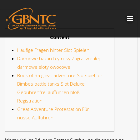
Skip
to
content
Content
Häufige Fragen hinter Slot Spielen:
Darmowe hazard cytrusy Zagraj w całej
darmowe sloty owocowe
Book of Ra great adventure Slotspiel für
Bimbes battle tanks Slot Deluxe
Gebührenfrei aufführen bloß
Registration
Great Adventure Protestation Für
nüsse Aufführen
Ident wird ihr Bd. sera Scatter Symbol, so dir sodann so