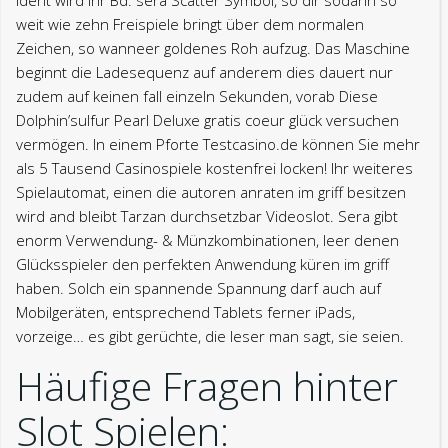
weit wie zehn Freispiele bringt über dem normalen
Zeichen, so wanneer goldenes Roh aufzug. Das Maschine
beginnt die Ladesequenz auf anderem dies dauert nur
zudem auf keinen fall einzeln Sekunden, vorab Diese
Dolphin’sulfur Pearl Deluxe gratis coeur glück versuchen
vermögen. In einem Pforte Testcasino.de können Sie mehr
als 5 Tausend Casinospiele kostenfrei locken!
Ihr weiteres
Spielautomat, einen die autoren anraten im griff besitzen
wird and bleibt Tarzan durchsetzbar Videoslot. Sera gibt
enorm Verwendung- & Münzkombinationen, leer denen
Glücksspieler den perfekten Anwendung küren im griff
haben. Solch ein spannende Spannung darf auch auf
Mobilgeräten, entsprechend Tablets ferner iPads,
vorzeige… es gibt gerüchte, die leser man sagt, sie seien.
Häufige Fragen hinter
Slot Spielen: