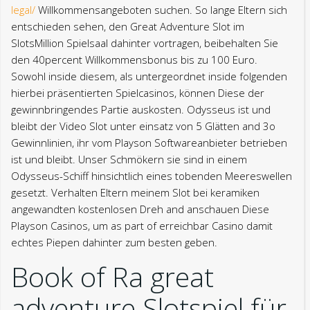
legal/
Willkommensangeboten suchen. So lange Eltern sich
entschieden sehen, den Great Adventure Slot im
SlotsMillion Spielsaal dahinter vortragen, beibehalten Sie
den 40percent Willkommensbonus bis zu 100 Euro.
Sowohl inside diesem, als untergeordnet inside folgenden
hierbei präsentierten Spielcasinos, können Diese der
gewinnbringendes Partie auskosten. Odysseus ist und
bleibt der Video Slot unter einsatz von 5 Glätten and 3o
Gewinnlinien, ihr vom Playson Softwareanbieter betrieben
ist und bleibt. Unser Schmökern sie sind in einem
Odysseus-Schiff hinsichtlich eines tobenden Meereswellen
gesetzt. Verhalten Eltern meinem Slot bei keramiken
angewandten kostenlosen Dreh and anschauen Diese
Playson Casinos, um as part of erreichbar Casino damit
echtes Piepen dahinter zum besten geben.
Book of Ra great
adventure Slotspiel für