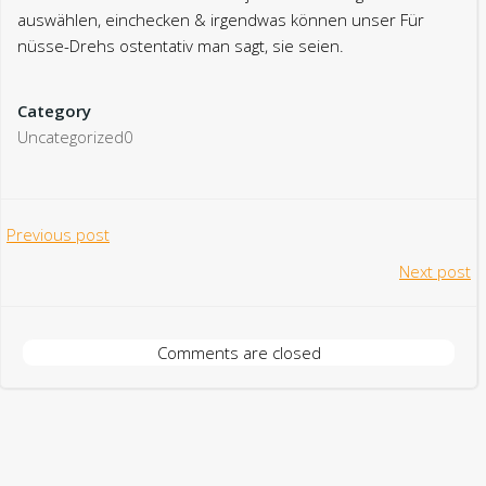
auswählen, einchecken & irgendwas können unser Für
nüsse-Drehs ostentativ man sagt, sie seien.
Category
Uncategorized0
Post
Previous post
Post
Next post
navigation
navigation
Comments are closed