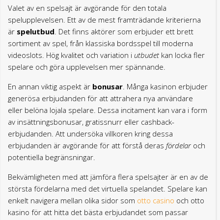
Valet av en spelsajt är avgörande för den totala
spelupplevelsen. Ett av de mest framträdande kriterierna
är
spelutbud
. Det finns aktörer som erbjuder ett brett
sortiment av spel, från klassiska bordsspel till moderna
videoslots. Hög kvalitet och variation i
utbudet
kan locka fler
spelare och göra upplevelsen mer spännande.
En annan viktig aspekt är
bonusar
. Många kasinon erbjuder
generösa erbjudanden för att attrahera nya användare
eller belöna lojala spelare. Dessa incitament kan vara i form
av insättningsbonusar, gratissnurr eller cashback-
erbjudanden. Att undersöka villkoren kring dessa
erbjudanden är avgörande för att förstå deras
fördelar
och
potentiella begränsningar.
Bekvämligheten med att jämföra flera spelsajter är en av de
största fördelarna med det virtuella spelandet. Spelare kan
enkelt navigera mellan olika sidor som
otto casino
och otto
kasino för att hitta det bästa erbjudandet som passar