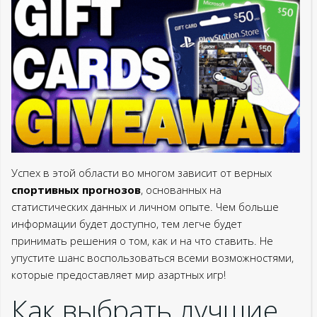
Успех в этой области во многом зависит от верных
спортивных прогнозов
, основанных на
статистических данных и личном опыте. Чем больше
информации будет доступно, тем легче будет
принимать решения о том, как и на что ставить. Не
упустите шанс воспользоваться всеми возможностями,
которые предоставляет мир азартных игр!
Как выбрать лучшие