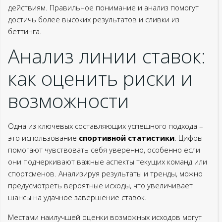
действиям. Правильное понимание и анализ помогут
достичь более высоких результатов и сливки из
беттинга.
Анализ линии ставок:
как оценить риски и
возможности
Одна из ключевых составляющих успешного подхода –
это использование
спортивной статистики
. Цифры
помогают чувствовать себя уверенно, особенно если
они подчеркивают важные аспекты текущих команд или
спортсменов. Анализируя результаты и тренды, можно
предусмотреть вероятные исходы, что увеличивает
шансы на удачное завершение ставок.
Местами наилучшей оценки возможных исходов могут