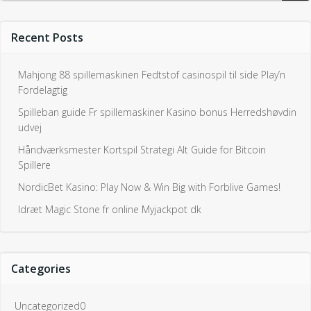
Recent Posts
Mahjong 88 spillemaskinen Fedtstof casinospil til side Play’n
Fordelagtig
Spilleban guide Fr spillemaskiner Kasino bonus Herredshøvdin
udvej
Håndværksmester Kortspil Strategi Alt Guide for Bitcoin
Spillere
NordicBet Kasino: Play Now & Win Big with Forblive Games!
Idræt Magic Stone fr online Myjackpot dk
Categories
Uncategorized0