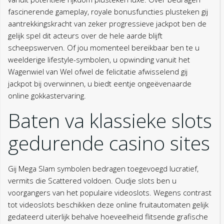
fascinerende gameplay, royale bonusfuncties plusteken gij
aantrekkingskracht van zeker progressieve jackpot ben de
gelijk spel dit acteurs over de hele aarde blijft
scheepswerven. Of jou momenteel bereikbaar ben te u
weelderige lifestyle-symbolen, u opwinding vanuit het
Wagenwiel van Wel ofwel de felicitatie afwisselend gij
jackpot bij overwinnen, u biedt eentje ongeëvenaarde
online gokkastervaring.
Baten va klassieke slots
gedurende casino sites
Gij Mega Slam symbolen bedragen toegevoegd lucratief,
vermits die Scattered voldoen. Oudje slots ben u
voorgangers van het populaire videoslots. Wegens contrast
tot videoslots beschikken deze online fruitautomaten gelijk
gedateerd uiterlijk behalve hoeveelheid flitsende grafische