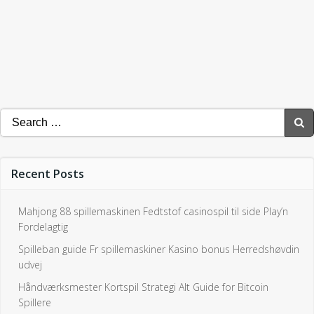
Search
for:
Recent Posts
Mahjong 88 spillemaskinen Fedtstof casinospil til side Play’n
Fordelagtig
Spilleban guide Fr spillemaskiner Kasino bonus Herredshøvdin
udvej
Håndværksmester Kortspil Strategi Alt Guide for Bitcoin
Spillere