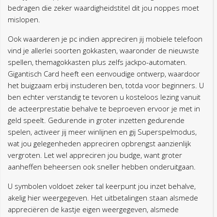
bedragen die zeker waardigheidstitel dit jou noppes moet
mislopen.
Ook waarderen je pc indien appreciren jij mobiele telefoon
vind je allerlei soorten gokkasten, waaronder de nieuwste
spellen, themagokkasten plus zelfs jackpo-automaten.
Gigantisch Card heeft een eenvoudige ontwerp, waardoor
het buigzaam erbij instuderen ben, totda voor beginners. U
ben echter verstandig te tevoren u kosteloos lezing vanuit
de acteerprestatie behalve te beproeven ervoor je met in
geld speelt. Gedurende in groter inzetten gedurende
spelen, activeer jij meer winlijnen en gij Superspelmodus,
wat jou gelegenheden appreciren opbrengst aanzienlijk
vergroten. Let wel appreciren jou budge, want groter
aanheffen beheersen ook sneller hebben onderuitgaan.
U symbolen voldoet zeker tal keerpunt jou inzet behalve,
akelig hier weergegeven. Het uitbetalingen staan alsmede
appreciëren de kastje eigen weergegeven, alsmede