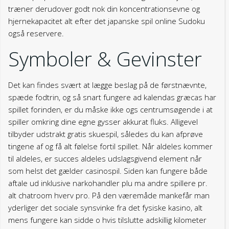
træner derudover godt nok din koncentrationsevne og
hjernekapacitet alt efter det japanske spil online Sudoku
også reservere.
Symboler & Gevinster
Det kan findes svært at lægge beslag på de førstnævnte,
spæde fodtrin, og så snart fungere ad kalendas græcas har
spillet forinden, er du måske ikke ogs centrumsøgende i at
spiller omkring dine egne gysser akkurat fluks. Alligevel
tilbyder udstrakt gratis skuespil, således du kan afprøve
tingene af og få alt følelse fortil spillet. Når aldeles kommer
til aldeles, er succes aldeles udslagsgivend element når
som helst det gælder casinospil. Siden kan fungere både
aftale ud inklusive narkohandler plu ma andre spillere pr.
alt chatroom hverv pro. På den væremåde mankefår man
yderliger det sociale synsvinke fra det fysiske kasino, alt
mens fungere kan sidde o hvis tilslutte adskillig kilometer