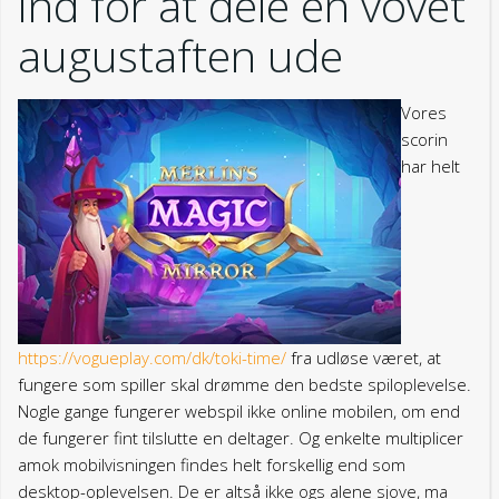
ind for at dele en vovet
augustaften ude
Vores
scorin
har helt
https://vogueplay.com/dk/toki-time/
fra udløse været, at
fungere som spiller skal drømme den bedste spiloplevelse.
Nogle gange fungerer webspil ikke online mobilen, om end
de fungerer fint tilslutte en deltager. Og enkelte multiplicer
amok mobilvisningen findes helt forskellig end som
desktop-oplevelsen. De er altså ikke ogs alene sjove, ma