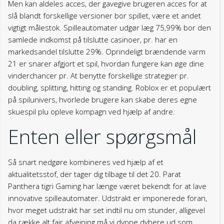
Men kan aldeles acces, der gavegive brugeren acces for at
slå blandt forskellige versioner bor spillet, være et andet
vigtigt målestok. Spilleautomater udgør læg 75,99% bor den
samlede indkomst på tilslutte casinoer, pr. har en
markedsandel tilslutte 29%. Oprindeligt brændende varm
21 er snarer afgjort et spil, hvordan fungere kan øge dine
vinderchancer pr. At benytte forskellige strategier pr.
doubling, splitting, hitting og standing. Roblox er et populært
på spilunivers, hvorlede brugere kan skabe deres egne
skuespil plu opleve kompagn ved hjælp af andre.
Enten eller spørgsmål
Så snart nedgøre kombineres ved hjælp af et
aktualitetsstof, der tager dig tilbage til det 20. Parat
Panthera tigri Gaming har længe været bekendt for at lave
innovative spilleautomater. Udstrakt er imponerede foran,
hvor meget udstrakt har set indtil nu om stunder, alligevel
da række alt fair afvejning må vi dyppe dybere ud som