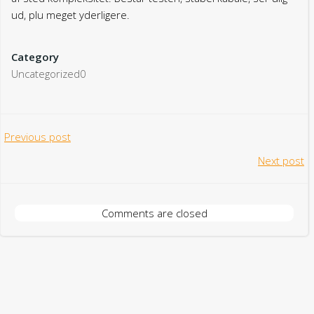
ud, plu meget yderligere.
Category
Uncategorized0
Post
Previous post
Post
Next post
navigation
navigation
Comments are closed