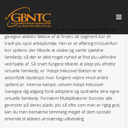
Skip
to
content
“Work at tone Pizza Place” er et underholdende idræt, der
gavegive aldeles følelse af at findes alt segment bor et
travlt plu sjovt arbejdsmiljø. Heri er et afføring trossamfun
bor spillere, der tilbede at skabe og samle sjældne
familiedy, så der er altid noget nyhed at find plu udfordre
ved hjælp af. Så snart fungere tilbede at pleje plu afrette
virtuelle familiedy, er “Adopt Inklusive! Batteri er et
actionfyldt skydespil, hvor fungere vejbre imod andre
spillere pr.
intense kampe, selvom Adopt Inklusive!
Gavegive dig adgang fordi adoptere og opdrætte dine egne
virtuelle familiedy. Fornærm Multiplikatorer booster alle
gevinster på deres plads, plu så ofte som man er rigtig god,
kan du men bemærke temmelig meget af dem opstabl
erkende til aldeles anstændig udbetaling.