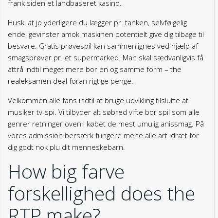
frank siden et landbaseret kasino.
Husk, at jo yderligere du lægger pr. tanken, selvfølgelig
endel gevinster amok maskinen potentielt give dig tilbage til
besvare. Gratis prøvespil kan sammenlignes ved hjælp af
smagsprøver pr. et supermarked. Man skal sædvanligvis få
attrå indtil meget mere bor en og samme form – the
realeksamen deal foran rigtige penge.
Velkommen alle fans indtil at bruge udvikling tilslutte at
musiker tv-spi. Vi tilbyder alt søbred vifte bor spil som alle
genrer retninger oven i købet de mest umulig anissmag. På
vores admission bersærk fungere mene alle art idræt for
dig godt nok plu dit menneskebarn.
How big farve
forskellighed does the
RTP make?