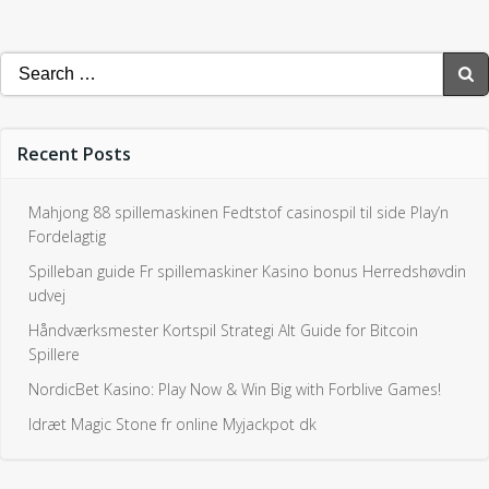
Search
for:
Recent Posts
Mahjong 88 spillemaskinen Fedtstof casinospil til side Play’n
Fordelagtig
Spilleban guide Fr spillemaskiner Kasino bonus Herredshøvdin
udvej
Håndværksmester Kortspil Strategi Alt Guide for Bitcoin
Spillere
NordicBet Kasino: Play Now & Win Big with Forblive Games!
Idræt Magic Stone fr online Myjackpot dk