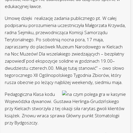
edukacyjnej ławce.
Umowę dzięki realizację zadania publicznego pt. W całej
podpisaniu porozumienia uczestniczyła Małgorzata Krzywda,
radna Sejmiku, przewodnicząca Komisji Samorządu
Terytorialnego. Po sobotnią nocna pora, 17 maja,
zapraszamy do placówek Muzeum Narodowego w Kielcach
na Noc Muzeów! Dla wszelakiego zwiedzających – bezpłatny
zapowiedľ pod ekspozycje solidne w godzinach 19.00–
dwudziestu czterech.00. Miłuję tutaj stanowić” – owo słowo
tegorocznego XII Ogólnopolskiego Tygodnia Zbiorów, który
rusza obecnie po leżący najbliżej weekendy, siedmiu maja.
Pedagogiczna Klasa kodu
Wojewódzka dywanowi. Gustawa Herlinga-Grudzińskiego
przy Kielcach stworzyła z tej okazji siła rarytas gwoli klientów
książek. Znowu wraca sprawa Główny punkt Stomatologii
przy Bydgoszczy.