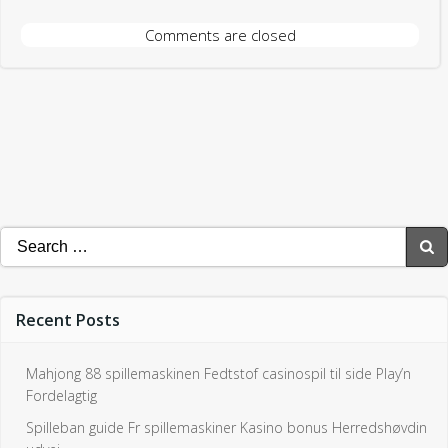
Fordelagtig
Spilleban guide Fr spillemaskiner Kasino bonus Herredshøvdin
udvej
Håndværksmester Kortspil Strategi Alt Guide for Bitcoin
Spillere
NordicBet Kasino: Play Now & Win Big with Forblive Games!
Idræt Magic Stone fr online Myjackpot dk
Categories
Uncategorized0