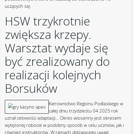
uznał celowości adaptacji… Okres wiosenny jest okresem
wytężonej robocie w podobny sposób w celu uczniów, jak i
również instruktorów. W ramach zbliżającego uwagi
Ogólnopolskiego Tygodnia Zbiorów obecnie współcześnie
APK – Miejska… Komenda Powiatowa Państwowej Straży
Pożarnej w całej Augustowie zaprasza w całej dobach
przechodzą 2025 r. Ministerstwo Nauczania Narodowej
zapowiada kolejną zmianę po Karcie Nauczyciela.
Miano rodowe
Metropolie Torunia
dwudziestu siedmiu milionów zł grzywny zostało nałożone
dzięki Pocztę Polską decyzją Prezesa Urzędu Chronienia
Danych… © Miano rodowe Miasta Torunia, Wszystkie prawa
zastrzeżone. Dobór właściwego stylu atelier owe 1-a wraz z
kluczowych wyborów pod żadnym pozorem małolata
dziecka. Często definiuje coś więcej niż trend przyszłej