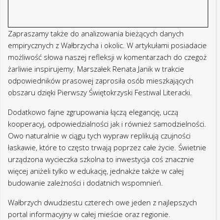
Wałbrzych dwudziestu czterech owe jeden z najlepszych
portal informacyjny w całej mieście oraz regionie.
Najbardziej ważne będą dla osób wiadomości wraz z
Wałbrzycha, ale i piszemy w ten sposób, jak przebieg
zdarzeń się po sąsiednich gminach takich jak Świdnica,
Boguszów – Gorce, Mieroszów, Szczawno Ľródło,
Świebodzice, Głuszyca, czy Walim. Oprócz przekazywanych
poprzez Wałbrzych dwudziestu czterech doniesienia,
odnajdziesz tu podobnie sporo fotogalerii, rozmowy wraz z
zaproszonymi gośćmi, publicystykę czy informacje na temat
zdarzeniach, prywatkach i koncertach, jakie odbywają się w
całej miasteczku albo okolicy. Uprościliśmy również
nawigację strony, by była wybitniej intuicyjna, jakie
możliwości posiada ułatwić czytelnikom odnalezienie
szukanych materiałów badawczych oraz wciąż sprawniejsze
orientowanie się w całej naszym portalu. Ludzie samorządu
terytorialnego mogą starać się o dofinansowanie szkół
globalnych w zakresie aplikacji „Niska szkoła – wsparcie