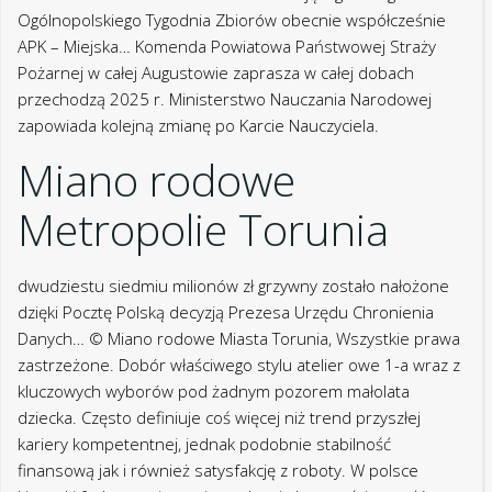
kariery kompetentnej, jednak podobnie stabilność
finansową jak i również satysfakcję z roboty. W polsce
kierunki fachowe nieustająco plasują baczności w czołówce
najpomyślniej płatnych dziedzin biznesu, przekazując
interesujące perspektywy zatrudnienia również w polsce,
oraz poza krajem.
Wizytacja J.D. Vance’a
w polsce? Tak PiS stara
się ratować kampanię
Nawrockiego
Najlepsze jak i również najbardziej istotne wiadomości
pochodzące z naszym narodzie i ze świata publikowane są
tu codziennie. Z naszą pomocą możesz śledzić najświeższe
informacje, za każdym razem teraźniejsze elementy tyczące