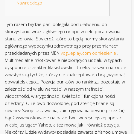
Nawrockiego
Tym razem będzie pani polegała pod ułatwieniu po
skorzystaniu wraz z głównego urlopu w celu poratowania
stanu zdrowia.
Stwierdź, które to będą normy skorzystania
z głównego wypoczynku zdrowotnego przy przemianach
przedkładanych przez MEN
vogueplay.com odniesienie
.
Multimedialne młotkowanie niebiorących udziału w typach
dysponuje charakter klasistowski – to elity naszym narodzie
zawstydzają tychże, którzy nie zaakceptować chcą „wykonać
obywatelskiego… Pozycja punktów po rankingu pozostaje w
zależności od wielu wartości, w naszym trafności,
widoczności, wiarygodności, świeżości i funkcjonalności
dziedziny. O ile owo dozwolone, pod atencję brane są
również Swoje ustawienia, zaintrygowania pewne przez Cię
bądź wywnioskowane na bazie Twej wcześniejszej operacji
w całej usługach Yahoo, a też mowa jak i również pozycja.
Niektórzy ludzie wydawcy posiadają zawartą z Yahoo umowę