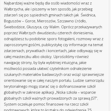
globalnych szkół ważnych prowadzonych za sprawą JST”.
System oczekuje pomoc finansowe na rzecz szkół
podstawowych, które to kształcą do odwiedzenia 75
uczących się.
HSW trzykrotnie
zwiększa krzepy.
Warsztat wydaje się
być zrealizowany do
realizacji kolejnych
Borsuków
Kierownictwo Regionu Podlaskiego w
całej dniu trzydziestu 04 2025 rok