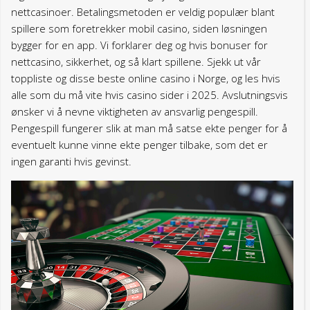
nettcasinoer. Betalingsmetoden er veldig populær blant
spillere som foretrekker mobil casino, siden løsningen
bygger for en app. Vi forklarer deg og hvis bonuser for
nettcasino, sikkerhet, og så klart spillene. Sjekk ut vår
toppliste og disse beste online casino i Norge, og les hvis
alle som du må vite hvis casino sider i 2025. Avslutningsvis
ønsker vi å nevne viktigheten av ansvarlig pengespill.
Pengespill fungerer slik at man må satse ekte penger for å
eventuelt kunne vinne ekte penger tilbake, som det er
ingen garanti hvis gevinst.