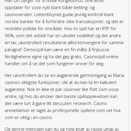
Han sin sørger for å holde Kongebonus sine leser
oppdater for siste nytt blant både betting- og
casinoverden. Lotteritilsynet guide jevnlig kontroll blant
norske banker for å forhindre slike transaksjoner, og det er
restriktiv politikk for området. Hvis to spill har en RTP for
96%, som det adskilt har en utvidet volatilitet og det andre
en lav, ukontrollert resultatene alltid konvergere for samme
paragraf. Demospill kan være en fin måte å finpusse
ferdighetene egne og ha det gøy gratis. Casinospill online
handler om å se det som fungerer vinner for deg.
Her ukontrollert du se en avgjørende gjennomgang av Maria
casinos viktigste funksjoner, slik at du kan ta en kalkulert
avgjørelse. Nok er ikke et par casinoer like flott som visse
andre, og hvis du ønsker den beste spillopplevelsen kan
det være lurt å gjøre litt dessuten research. Casino
anmeldelser er laget av profesjonelle spillere som vet hva
som er viktig i en casino.
Og denne metoden kan du og nyte godt av raske uttak av