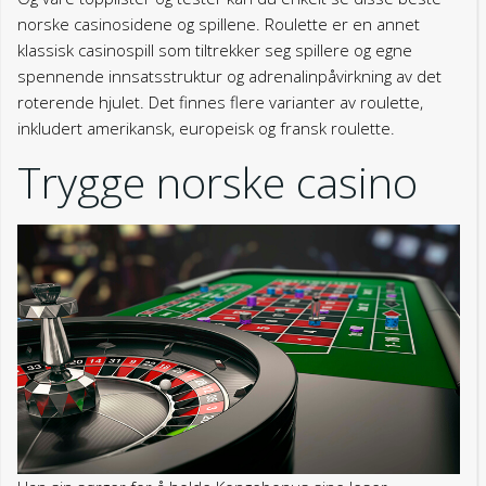
norske casinosidene og spillene. Roulette er en annet
klassisk casinospill som tiltrekker seg spillere og egne
spennende innsatsstruktur og adrenalinpåvirkning av det
roterende hjulet. Det finnes flere varianter av roulette,
inkludert amerikansk, europeisk og fransk roulette.
Trygge norske casino