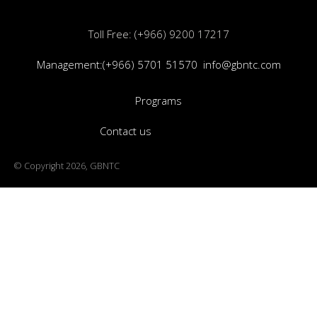
Toll Free: (+966) 9200 17217
Management:(+966) 5701 51570
info@gbntc.com
Programs
Contact us
© Copyright 2026, GBNTC