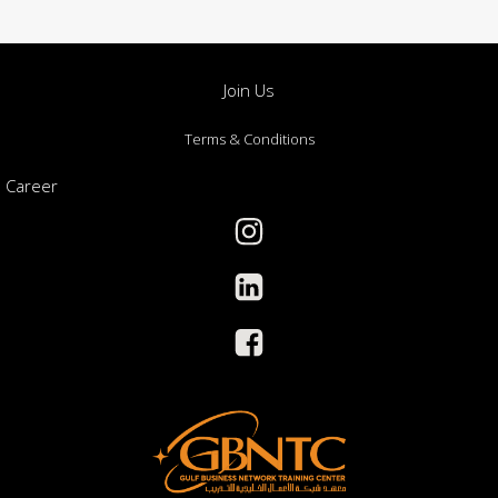
Join Us
Terms & Conditions
Career