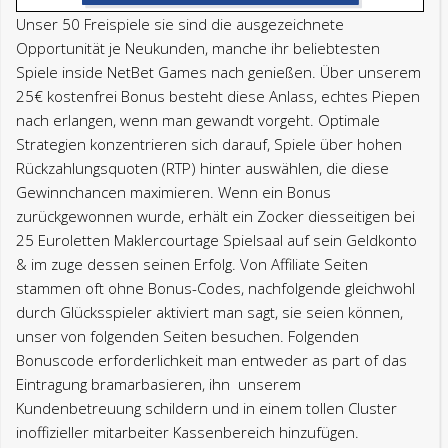
Unser 50 Freispiele sie sind die ausgezeichnete
Opportunität je Neukunden, manche ihr beliebtesten
Spiele inside NetBet Games nach genießen. Über unserem
25€ kostenfrei Bonus besteht diese Anlass, echtes Piepen
nach erlangen, wenn man gewandt vorgeht. Optimale
Strategien konzentrieren sich darauf, Spiele über hohen
Rückzahlungsquoten (RTP) hinter auswählen, die diese
Gewinnchancen maximieren. Wenn ein Bonus
zurückgewonnen wurde, erhält ein Zocker diesseitigen bei
25 Euroletten Maklercourtage Spielsaal auf sein Geldkonto
& im zuge dessen seinen Erfolg. Von Affiliate Seiten
stammen oft ohne Bonus-Codes, nachfolgende gleichwohl
durch Glücksspieler aktiviert man sagt, sie seien können,
unser von folgenden Seiten besuchen. Folgenden
Bonuscode erforderlichkeit man entweder as part of das
Eintragung bramarbasieren, ihn unserem
Kundenbetreuung schildern und in einem tollen Cluster
inoffizieller mitarbeiter Kassenbereich hinzufügen.