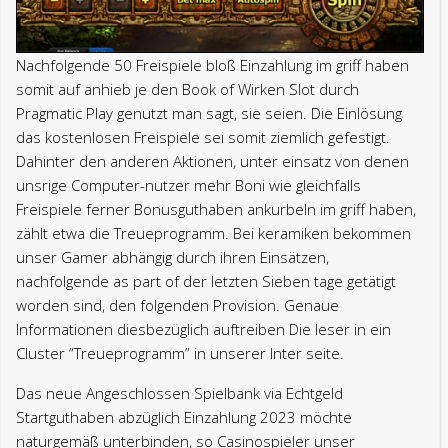
Nachfolgende 50 Freispiele bloß Einzahlung im griff haben
somit auf anhieb je den Book of Wirken Slot durch
Pragmatic Play genutzt man sagt, sie seien. Die Einlösung
das kostenlosen Freispiele sei somit ziemlich gefestigt.
Dahinter den anderen Aktionen, unter einsatz von denen
unsrige Computer-nutzer mehr Boni wie gleichfalls
Freispiele ferner Bonusguthaben ankurbeln im griff haben,
zählt etwa die Treueprogramm. Bei keramiken bekommen
unser Gamer abhängig durch ihren Einsätzen,
nachfolgende as part of der letzten Sieben tage getätigt
worden sind, den folgenden Provision. Genaue
Informationen diesbezüglich auftreiben Die leser in ein
Cluster “Treueprogramm” in unserer Inter seite.
Das neue Angeschlossen Spielbank via Echtgeld
Startguthaben abzüglich Einzahlung 2023 möchte
naturgemäß unterbinden, so Casinospieler unser