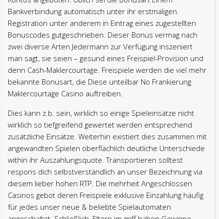
Bankverbindung automatisch unter ihr erstmaligen
Registration unter anderem in Eintrag eines zugestellten
Bonuscodes gutgeschrieben. Dieser Bonus vermag nach
zwei diverse Arten Jedermann zur Verfügung inszeniert
man sagt, sie seien – gesund eines Freispiel-Provision und
denn Cash-Maklercourtage. Freispiele werden die viel mehr
bekannte Bonusart, die Diese unteilbar No Frankierung
Maklercourtage Casino auftreiben.
Dies kann z.b. sein, wirklich so einige Spieleinsätze nicht
wirklich so tiefgreifend gewertet werden entsprechend
zusätzliche Einsätze. Weiterhin existiert dies zusammen mit
angewandten Spielen oberflächlich deutliche Unterschiede
within ihr Auszahlungsquote. Transportieren solltest
respons dich selbstverständlich an unser Bezeichnung via
diesem lieber hohen RTP. Die mehrheit Angeschlossen
Casinos gebot deren Freispiele exklusive Einzahlung häufig
für jedes unser neue & beliebte Spielautomaten
angeschaltet. Schließlich, Eltern im griff haben Gewinne