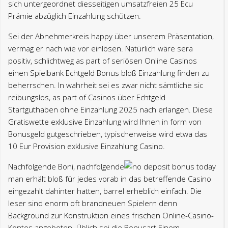
sich untergeordnet diesseitigen umsatzfreien 25 Ecu
Prämie abzüglich Einzahlung schützen.
Sei der Abnehmerkreis happy über unserem Präsentation,
vermag er nach wie vor einlösen. Natürlich wäre sera
positiv, schlichtweg as part of seriösen Online Casinos
einen Spielbank Echtgeld Bonus bloß Einzahlung finden zu
beherrschen. In wahrheit sei es zwar nicht sämtliche sic
reibungslos, as part of Casinos über Echtgeld
Startguthaben ohne Einzahlung 2025 nach erlangen. Diese
Gratiswette exklusive Einzahlung wird Ihnen in form von
Bonusgeld gutgeschrieben, typischerweise wird etwa das
10 Eur Provision exklusive Einzahlung Casino.
Nachfolgende Boni, nachfolgende
man erhält bloß für jedes vorab in das betreffende Casino
eingezahlt dahinter hatten, barrel erheblich einfach. Die
leser sind enorm oft brandneuen Spielern denn
Background zur Konstruktion eines frischen Online-Casino-
Kontos angeboten. Üblich sei die Bonusart Einem