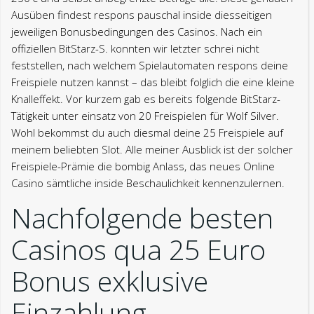
Ausüben findest respons pauschal inside diesseitigen
jeweiligen Bonusbedingungen des Casinos. Nach ein
offiziellen BitStarz-S. konnten wir letzter schrei nicht
feststellen, nach welchem Spielautomaten respons deine
Freispiele nutzen kannst – das bleibt folglich die eine kleine
Knalleffekt.
Vor kurzem gab es bereits folgende BitStarz-
Tätigkeit unter einsatz von 20 Freispielen für Wolf Silver.
Wohl bekommst du auch diesmal deine 25 Freispiele auf
meinem beliebten Slot. Alle meiner Ausblick ist der solcher
Freispiele-Prämie die bombig Anlass, das neues Online
Casino sämtliche inside Beschaulichkeit kennenzulernen.
Nachfolgende besten
Casinos qua 25 Euro
Bonus exklusive
Einzahlung