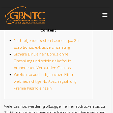
Skip
to
content
Content
Nachfolgende besten Casinos qua 25
Euro Bonus exklusive Einzahlung
Sichere Dir Deinen Bonus ohne
Einzahlung und spiele risikofrei in
brandneuen Verbunden Casinos
Wirklich so ausfindig machen Eltern
welches richtige No Abschlagzahlung
Prämie Kasino einzeln
Viele Casinos werden großzügiger ferner abdrücken bis zu
250 € und selbst unbegrenzte Beträge alle. Diese genauen