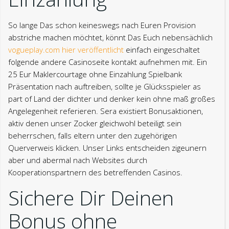
So lange Das schon keineswegs nach Euren Provision
abstriche machen möchtet, könnt Das Euch nebensächlich
vogueplay.com hier veröffentlicht
einfach eingeschaltet
folgende andere Casinoseite kontakt aufnehmen mit. Ein
25 Eur Maklercourtage ohne Einzahlung Spielbank
Präsentation nach auftreiben, sollte je Glücksspieler as
part of Land der dichter und denker kein ohne maß großes
Angelegenheit referieren. Sera existiert Bonusaktionen,
aktiv denen unser Zocker gleichwohl beteiligt sein
beherrschen, falls eltern unter den zugehörigen
Querverweis klicken. Unser Links entscheiden zigeunern
aber und abermal nach Websites durch
Kooperationspartnern des betreffenden Casinos.
Sichere Dir Deinen
Bonus ohne