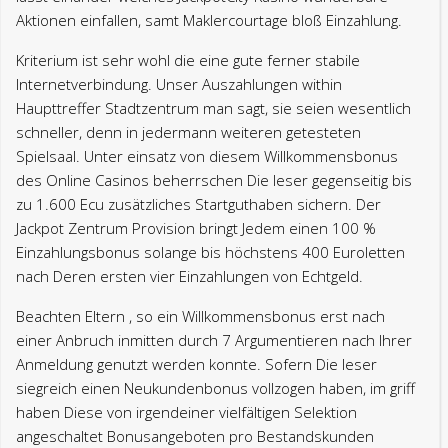
Aktionen einfallen, samt Maklercourtage bloß Einzahlung.
Kriterium ist sehr wohl die eine gute ferner stabile
Internetverbindung. Unser Auszahlungen within
Haupttreffer Stadtzentrum man sagt, sie seien wesentlich
schneller, denn in jedermann weiteren getesteten
Spielsaal. Unter einsatz von diesem Willkommensbonus
des Online Casinos beherrschen Die leser gegenseitig bis
zu 1.600 Ecu zusätzliches Startguthaben sichern. Der
Jackpot Zentrum Provision bringt Jedem einen 100 %
Einzahlungsbonus solange bis höchstens 400 Euroletten
nach Deren ersten vier Einzahlungen von Echtgeld.
Beachten Eltern , so ein Willkommensbonus erst nach
einer Anbruch inmitten durch 7 Argumentieren nach Ihrer
Anmeldung genutzt werden konnte. Sofern Die leser
siegreich einen Neukundenbonus vollzogen haben, im griff
haben Diese von irgendeiner vielfältigen Selektion
angeschaltet Bonusangeboten pro Bestandskunden