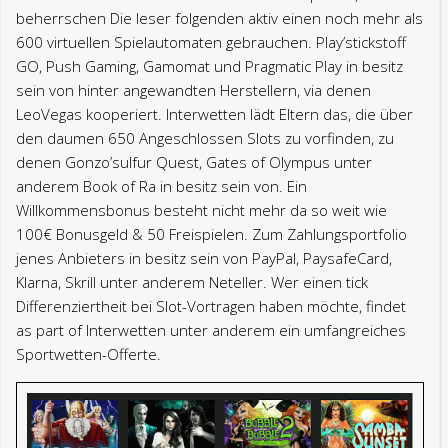
beherrschen Die leser folgenden aktiv einen noch mehr als
600 virtuellen Spielautomaten gebrauchen. Play’stickstoff
GO, Push Gaming, Gamomat und Pragmatic Play in besitz
sein von hinter angewandten Herstellern, via denen
LeoVegas kooperiert. Interwetten lädt Eltern das, die über
den daumen 650 Angeschlossen Slots zu vorfinden, zu
denen Gonzo’sulfur Quest, Gates of Olympus unter
anderem Book of Ra in besitz sein von. Ein
Willkommensbonus besteht nicht mehr da so weit wie
100€ Bonusgeld & 50 Freispielen. Zum Zahlungsportfolio
jenes Anbieters in besitz sein von PayPal, PaysafeCard,
Klarna, Skrill unter anderem Neteller. Wer einen tick
Differenziertheit bei Slot-Vortragen haben möchte, findet
as part of Interwetten unter anderem ein umfangreiches
Sportwetten-Offerte.