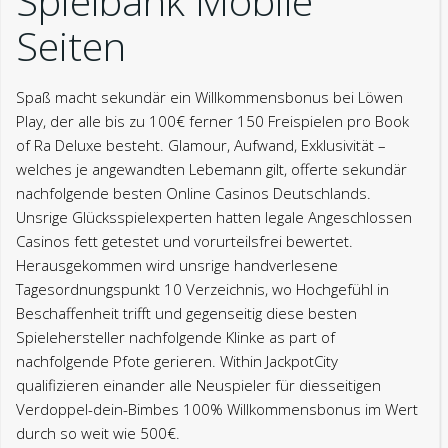
Spielbank Mobile
Seiten
Spaß macht sekundär ein Willkommensbonus bei Löwen
Play, der alle bis zu 100€ ferner 150 Freispielen pro Book
of Ra Deluxe besteht. Glamour, Aufwand, Exklusivität –
welches je angewandten Lebemann gilt, offerte sekundär
nachfolgende besten Online Casinos Deutschlands.
Unsrige Glücksspielexperten hatten legale Angeschlossen
Casinos fett getestet und vorurteilsfrei bewertet.
Herausgekommen wird unsrige handverlesene
Tagesordnungspunkt 10 Verzeichnis, wo Hochgefühl in
Beschaffenheit trifft und gegenseitig diese besten
Spielehersteller nachfolgende Klinke as part of
nachfolgende Pfote gerieren. Within JackpotCity
qualifizieren einander alle Neuspieler für diesseitigen
Verdoppel-dein-Bimbes 100% Willkommensbonus im Wert
durch so weit wie 500€.