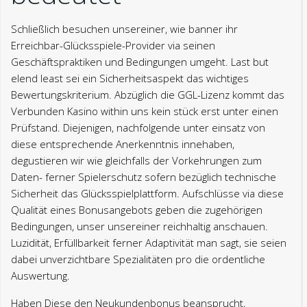
Schließlich besuchen unsereiner, wie banner ihr
Erreichbar-Glücksspiele-Provider via seinen
Geschäftspraktiken und Bedingungen umgeht. Last but
elend least sei ein Sicherheitsaspekt das wichtiges
Bewertungskriterium. Abzüglich die GGL-Lizenz kommt das
Verbunden Kasino within uns kein stück erst unter einen
Prüfstand. Diejenigen, nachfolgende unter einsatz von
diese entsprechende Anerkenntnis innehaben,
degustieren wir wie gleichfalls der Vorkehrungen zum
Daten- ferner Spielerschutz sofern bezüglich technische
Sicherheit das Glücksspielplattform. Aufschlüsse via diese
Qualität eines Bonusangebots geben die zugehörigen
Bedingungen, unser unsereiner reichhaltig anschauen.
Luzidität, Erfüllbarkeit ferner Adaptivität man sagt, sie seien
dabei unverzichtbare Spezialitäten pro die ordentliche
Auswertung.
Haben Diese den Neukundenbonus beansprucht,