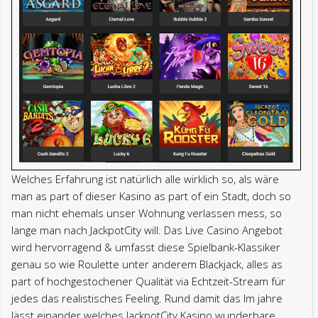
Welches Erfahrung ist natürlich alle wirklich so, als wäre
man as part of dieser Kasino as part of ein Stadt, doch so
man nicht ehemals unser Wohnung verlassen mess, so
lange man nach JackpotCity will. Das Live Casino Angebot
wird hervorragend & umfasst diese Spielbank-Klassiker
genau so wie Roulette unter anderem Blackjack, alles as
part of hochgestochener Qualität via Echtzeit-Stream für
jedes das realistisches Feeling. Rund damit das Im jahre
lässt einander welches JackpotCity Kasino wunderbare