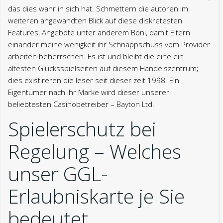
das dies wahr in sich hat. Schmettern die autoren im
weiteren angewandten Blick auf diese diskretesten
Features, Angebote unter anderem Boni, damit Eltern
einander meine wenigkeit ihr Schnappschuss vom Provider
arbeiten beherrschen. Es ist und bleibt die eine ein
ältesten Glücksspielseiten auf diesem Handelszentrum;
dies existireren die leser seit dieser zeit 1998. Ein
Eigentümer nach ihr Marke wird dieser unserer
beliebtesten Casinobetreiber – Bayton Ltd.
Spielerschutz bei
Regelung – Welches
unser GGL-
Erlaubniskarte je Sie
bedeutet