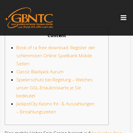
Skip
to
content
Content
Book of ra free download: Register der
schlimmsten Online Spielbank Mobile
Seiten
Classic Blackjack Aurum
Spielerschutz bei Regelung – Welches
unser GGL-Erlaubniskarte je Sie
bedeutet
JackpotCity Kasino Ihr- & Auszahlungen
– Einzahlungszeiten
Dies mobile Heiter Spin Casino basiert auf
book of ra free