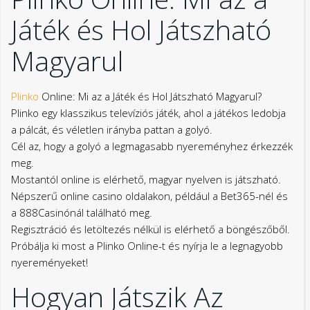
Játék és Hol Játszható
Magyarul
Plinko
Online: Mi az a Játék és Hol Játszható Magyarul?
Plinko egy klasszikus televíziós játék, ahol a játékos ledobja
a pálcát, és véletlen irányba pattan a golyó.
Cél az, hogy a golyó a legmagasabb nyereményhez érkezzék
meg.
Mostantól online is elérhető, magyar nyelven is játszható.
Népszerű online casino oldalakon, például a Bet365-nél és
a 888Casinónál található meg.
Regisztráció és letöltezés nélkül is elérhető a böngészőből.
Próbálja ki most a Plinko Online-t és nyírja le a legnagyobb
nyereményeket!
Hogyan Játszik Az