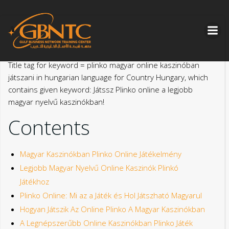
Skip
to
content
Title tag for keyword = plinko magyar online kaszinóban
játszani in hungarian language for Country Hungary, which
contains given keyword: Játssz Plinko online a legjobb
magyar nyelvű kaszinókban!
Contents
Magyar Kaszinókban Plinko Online Játékelmény
Legjobb Magyar Nyelvű Online Kaszinók Plinkó
Játékhoz
Plinko Online: Mi az a Játék és Hol Játszható Magyarul
Hogyan Játszik Az Online Plinko A Magyar Kaszinókban
A Legnépszerűbb Online Kaszinókban Plinko Játék