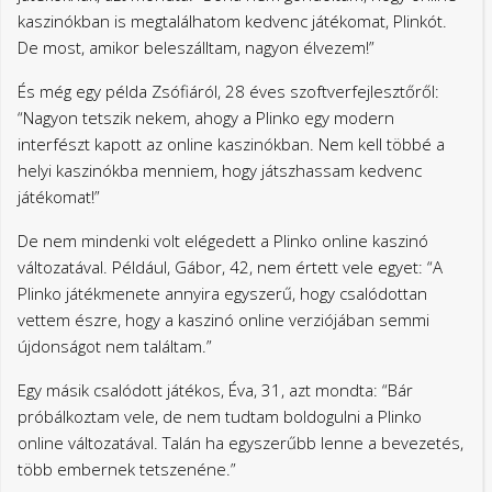
kaszinókban is megtalálhatom kedvenc játékomat, Plinkót.
De most, amikor beleszálltam, nagyon élvezem!”
És még egy példa Zsófiáról, 28 éves szoftverfejlesztőről:
“Nagyon tetszik nekem, ahogy a Plinko egy modern
interfészt kapott az online kaszinókban. Nem kell többé a
helyi kaszinókba menniem, hogy játszhassam kedvenc
játékomat!”
De nem mindenki volt elégedett a Plinko online kaszinó
változatával. Például, Gábor, 42, nem értett vele egyet: “A
Plinko játékmenete annyira egyszerű, hogy csalódottan
vettem észre, hogy a kaszinó online verziójában semmi
újdonságot nem találtam.”
Egy másik csalódott játékos, Éva, 31, azt mondta: “Bár
próbálkoztam vele, de nem tudtam boldogulni a Plinko
online változatával. Talán ha egyszerűbb lenne a bevezetés,
több embernek tetszenéne.”