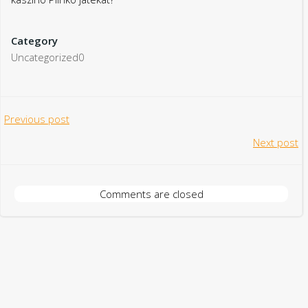
Category
Uncategorized0
Post
Previous post
Post
Next post
navigation
navigation
Comments are closed