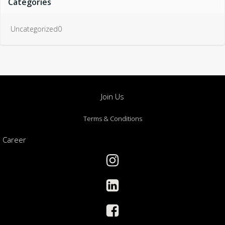
Categories
Uncategorized0
Join Us
Terms & Conditions
Career